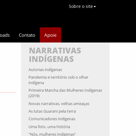
Sobre o site
oads
Contato
Apoie
NARRATIVAS
INDÍGENAS
Autorias indígenas
Pandemia e território sob o olhar
indígena
Primeira Marcha das Mulheres Indígenas
(2019)
Novas narrativas, velhas ameaças
As lutas Guarani pela terra
Comunicadores indígenas
Uma foto, uma história
"Nós, mulheres indígenas"