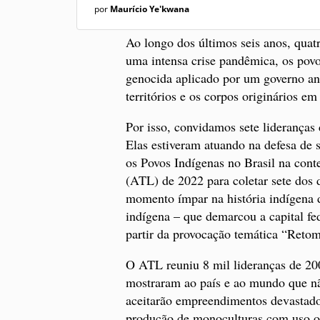
por
Maurício Ye'kwana
Ao longo dos últimos seis anos, quat
uma intensa crise pandêmica, os povo
genocida aplicado por um governo ant
territórios e os corpos originários 
Por isso, convidamos sete lideranças 
Elas estiveram atuando na defesa de s
os Povos Indígenas no Brasil na co
(ATL) de 2022 para coletar sete dos 
momento ímpar na história indígena d
indígena – que demarcou a capital fed
partir da provocação temática “Retoma
O ATL reuniu 8 mil lideranças de 200
mostraram ao país e ao mundo que nã
aceitarão empreendimentos devastador
produção de monoculturas com uso os