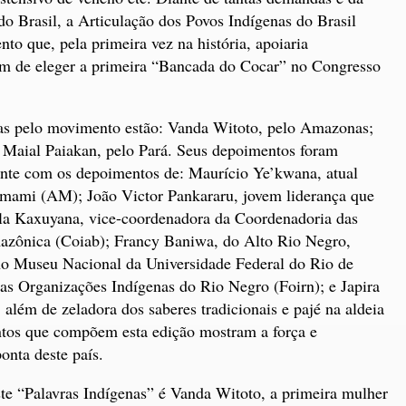
do Brasil, a Articulação dos Povos Indígenas do Brasil
o que, pela primeira vez na história, apoiaria
fim de eleger a primeira “Bancada do Cocar” no Congresso
adas pelo movimento estão: Vanda Witoto, pelo Amazonas;
e Maial Paiakan, pelo Pará. Seus depoimentos foram
mente com os depoimentos de: Maurício Ye’kwana, atual
omami (AM); João Victor Pankararu, jovem liderança que
la Kaxuyana, vice-coordenadora da Coordenadoria das
azônica (Coiab); Francy Baniwa, do Alto Rio Negro,
no Museu Nacional da Universidade Federal do Rio de
as Organizações Indígenas do Rio Negro (Foirn); e Japira
 além de zeladora dos saberes tradicionais e pajé na aldeia
tos que compõem esta edição mostram a força e
onta deste país.
te “Palavras Indígenas” é Vanda Witoto, a primeira mulher