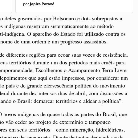
por
Japira Pataxó
ro deles governados por Bolsonaro e dois sobrepostos a
s indígenas resistiram sistematicamente ao método
i-indígena. O aparelho do Estado foi utilizado contra os
em nome de uma ordem e um progresso assassinos.
de diferentes regiões para ecoar suas vozes de resistência.
eus territórios durante um dos períodos mais cruéis para
ntemporaneidade. Escolhemos o Acampamento Terra Livre
depoimentos que aqui estão impressos, por considerar um
o país e de grande efervescência política do movimento
eral durante dez intensos dias de abril, com discussões a
ndo o Brasil: demarcar territórios e aldear a política”.
 povos indígenas de quase todas as partes do Brasil, que
o vão ceder ao projeto de extermínio e tampouco
es em seus territórios – como mineração, hidrelétricas,
tensivo de veneno etc. Diante de tantas demandas e da