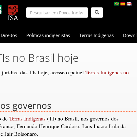
Direitos
Políticas indigenistas
Terras Indígenas
Downl
TIs no Brasil hoje
jurídica das TIs hoje, acesse o painel
Terras Indígenas no
mos governos
o de
Terras Indígenas
(TI) no Brasil, nos governos dos
 Franco, Fernando Henrique Cardoso, Luis Inácio Lula da
e Jair Bolsonaro.