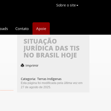
Sobre o site
oads
Contato
Apoie
SITUAÇÃO
JURÍDICA DAS TIS
NO BRASIL HOJE
Imprimir
Categoria
:
Terras Indígenas
Esta página foi modificada pela última vez em
27 de agosto de 2025.