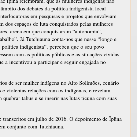
ãe Ïpïna relembram, que as mulheres indígenas não
mbito dos debates da política indigenista local
terlocutoras em pesquisas e projetos que envolviam
um dos espaços de luta conquistados pelas mulheres
eres, arena em que conquistaram “autonomia”,
rabalho”. Já Tutchiauna conta-nos que nesse “longo e
e política indigenista”, percebeu que o seu povo
essem com as políticas públicas e as situações vividas
 a incentivou a participar e seguir engajada no
fios de ser mulher indígena no Alto Solimões, cenário
 e violentas relações com os indígenas, e revelam
quebrar tabus e se inserir nas lutas ticuna com suas
e transcritos em julho de 2016. O depoimento de Ïpüna
a em conjunto com Tutchiauna.