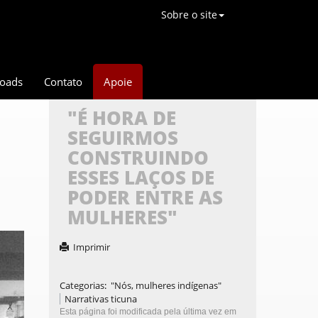
Sobre o site
oads
Contato
Apoie
"É HORA DE
SEGUIRMOS
CONSTRUINDO
ESSES LAÇOS DE
PODER ENTRE AS
MULHERES"
Imprimir
Categorias
:
"Nós, mulheres indígenas"
Narrativas ticuna
Esta página foi modificada pela última vez em