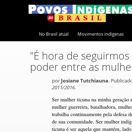
No Brasil atual
Movimentos indígenas
"É hora de seguirmos 
poder entre as mulhe
por
Josiane Tutchiauna
. Publicad
2011/2016
.
Ser mulher ticuna na minha geração é
mulher guerreira, batalhadora, mulhe
trabalha continuamente pela defesa d
de sua comunidade. Ser mulher indíg
ticuna é ser aquela que mantém, lado