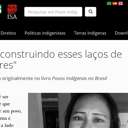
Direitos
Políticas indigenistas
Terras Indígenas
Downl
construindo esses laços de
res"
o originalmente no livro
Povos Indígenas no Brasil
 ser
r que
e seu povo,
ena e
 a lado