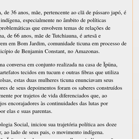
, de 36 anos, mãe, pertencente ao clã de pássaro japó, é
 indígena, especialmente no âmbito de políticas
 problemáticas que envolvem temas de relações de
a, de 66 anos, mãe de Tutchiauna, é artesã e
ivem em Bom Jardim, comunidade ticuna em processo de
unicípio de Benjamin Constant, no Amazonas.
a conversa em conjunto realizada na casa de Ïpüna,
rtefatos tecidos em tucum e outras fibras que utiliza
bolsas, estas duas mulheres ticuna enunciavam seus
dores de seus depoimentos foram os saberes construídos
ente por trajetos de vida diferenciados que, ao
os encorajadores às continuidades das lutas por
or elas e suas parentas.
gia Social, iniciou sua trajetória política aos doze
 ao lado de seus pais, o movimento indígena.