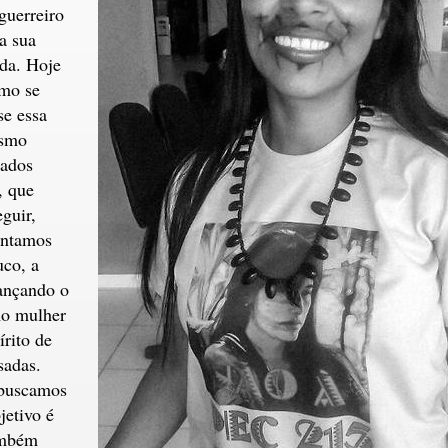
guerreiro
a sua
ada. Hoje
omo se
se essa
esmo
iados
, que
guir,
entamos
co, a
cançando o
mo mulher
írito de
sadas.
 buscamos
jetivo é
ambém