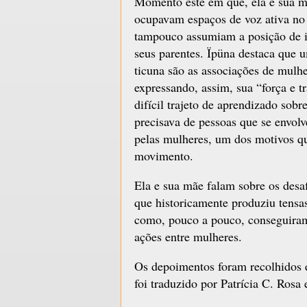
Momento este em que, ela e sua m
ocupavam espaços de voz ativa no â
tampouco assumiam a posição de in
seus parentes. Ïpüna destaca que 
ticuna são as associações de mulh
expressando, assim, sua “força e t
difícil trajeto de aprendizado sobr
precisava de pessoas que se envolv
pelas mulheres, um dos motivos que
movimento.
Ela e sua mãe falam sobre os desa
que historicamente produziu tensas
como, pouco a pouco, conseguiram 
ações entre mulheres.
Os depoimentos foram recolhidos 
foi traduzido por Patrícia C. Ros