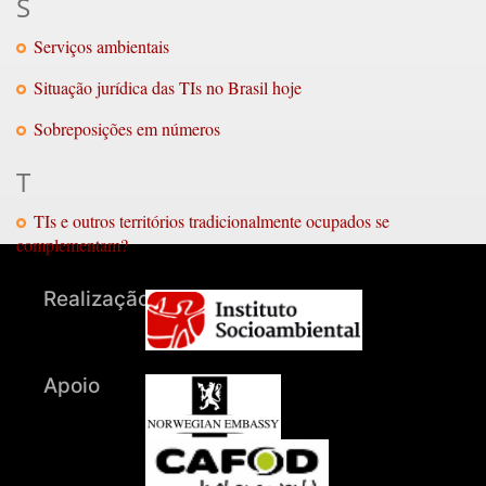
S
Serviços ambientais
Situação jurídica das TIs no Brasil hoje
Sobreposições em números
T
TIs e outros territórios tradicionalmente ocupados se
complementam?