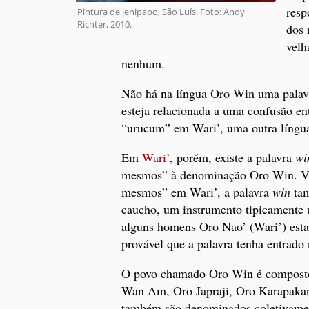
resp
Pintura de jenipapo, São Luís. Foto: Andy
Richter, 2010.
dos 
velh
nenhum.
Não há na língua Oro Win uma pala
esteja relacionada a uma confusão en
“urucum” em Wari’, uma outra língu
Em
Wari’
, porém, existe a palavra
wi
mesmos” à denominação Oro Win. Vil
mesmos” em Wari’, a palavra
win
tam
caucho, um instrumento tipicamente 
alguns homens Oro Nao’ (Wari’) esta
provável que a palavra tenha entrado
O povo chamado Oro Win é composto 
Wan Am, Oro Japraji, Oro Karapakan
também são denominados coletivamen