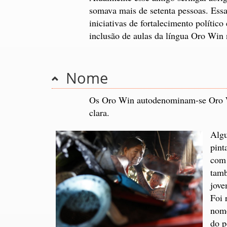
somava mais de setenta pessoas. Ess
iniciativas de fortalecimento polític
inclusão de aulas da língua Oro Win 
Nome
Os Oro Win autodenominam-se Oro W
clara.
Algu
pint
com 
tam
jove
Foi 
nome
do p