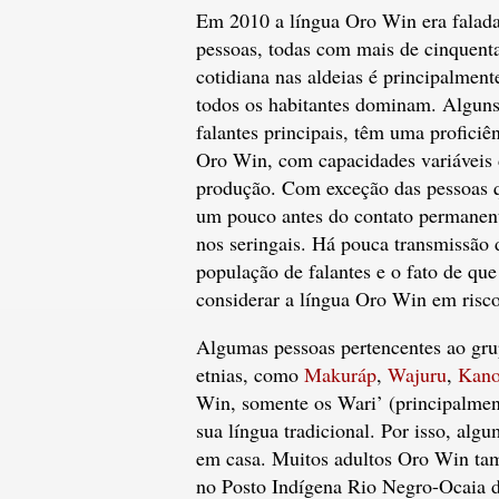
Em 2010 a língua Oro Win era falada
pessoas, todas com mais de cinquenta
cotidiana nas aldeias é principalmen
todos os habitantes dominam. Alguns 
falantes principais, têm uma proficiê
Oro Win, com capacidades variáveis
produção. Com exceção das pessoas 
um pouco antes do contato permanent
nos seringais. Há pouca transmissão 
população de falantes e o fato de q
considerar a língua Oro Win em risc
Algumas pessoas pertencentes ao gru
etnias, como
Makuráp
,
Wajuru
,
Kan
Win, somente os Wari’ (principalmen
sua língua tradicional. Por isso, alg
em casa. Muitos adultos Oro Win tam
no Posto Indígena Rio Negro-Ocaia d