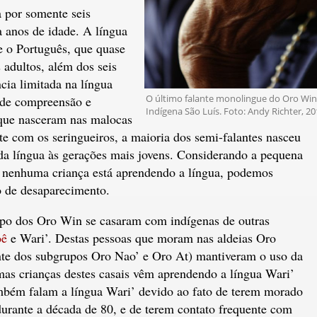
 por somente seis
 anos de idade. A língua
te o Português, que quase
adultos, além dos seis
ncia limitada na língua
O último falante monolingue do Oro Win
 de compreensão e
Indígena São Luís. Foto: Andy Richter, 20
que nasceram nas malocas
e com os seringueiros, a maioria dos semi-falantes nasceu
da língua às gerações mais jovens. Considerando a pequena
ue nenhuma criança está aprendendo a língua, podemos
o de desaparecimento.
po dos Oro Win se casaram com indígenas de outras
oê
e Wari’. Destas pessoas que moram nas aldeias Oro
te dos subgrupos Oro Nao’ e Oro At) mantiveram o uso da
umas crianças destes casais vêm aprendendo a língua Wari’
bém falam a língua Wari’ devido ao fato de terem morado
urante a década de 80, e de terem contato frequente com