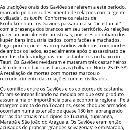
As tradições orais dos Gaviões se referem a este período,
marcado pelo recrudescimento de relações com a "gente
civilizada", os
kupên
. Conforme os relatos de
Krohokrenhum, os Gaviões passaram a se "acostumar"
com a presença dos brancos em seu território. As relações
pareciam inicialmente amistosas, pois eles obtinham dos
kupên bens industrializados, como facões e machados.
Logo, porém, ocorreram episódios violentos, com mortes
de ambos os lados, especialmente após o assassinato de
um dos chefes indígenas por castanheiros no baixo rio
Tauri. Os Gaviões revidaram e mataram três castanheiros,
além de incendiar suas barracas (Folha do Norte 25-03-38).
A retaliação de mortes com mortes marcou o
recrudescimento das relações com os civilizados.
Os conflitos entre os Gaviões e os coletores de castanha
foram-se intensificando na medida em que este produto
assumia maior importância para a economia regional. Pela
margem direita do rio Tocantins, esses choques armados
ocorriam numa extensão de quase 180 km, abrangendo
terras dos atuais municípios de Tucuruí, Itupiranga,
Marabá e São João do Araguaia. Os Gaviões eram então
acusados de praticar 'grandes selvagerias' e em Marabá,