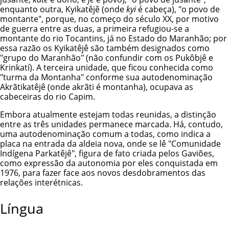
enquanto outra, Kyikatêjê (onde
kyi
é cabeça), "o povo de
montante", porque, no começo do século XX, por motivo
de guerra entre as duas, a primeira refugiou-se a
montante do rio Tocantins, já no Estado do Maranhão; por
essa razão os Kyikatêjê são também designados como
"grupo do Maranhão" (não confundir com os Pukôbjê e
Krinkatí). A terceira unidade, que ficou conhecida como
"turma da Montanha" conforme sua autodenominação
Akrãtikatêjê (onde akrãti é montanha), ocupava as
cabeceiras do rio Capim.
Embora atualmente estejam todas reunidas, a distinção
entre as três unidades permanece marcada. Há, contudo,
uma autodenominação comum a todas, como indica a
placa na entrada da aldeia nova, onde se lê "Comunidade
Indígena Parkatêjê", figura de fato criada pelos Gaviões,
como expressão da autonomia por eles conquistada em
1976, para fazer face aos novos desdobramentos das
relações interétnicas.
Língua