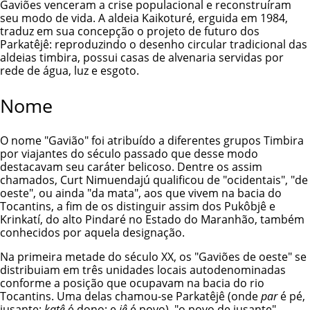
Gaviões venceram a crise populacional e reconstruíram
seu modo de vida. A aldeia Kaikoturé, erguida em 1984,
traduz em sua concepção o projeto de futuro dos
Parkatêjê: reproduzindo o desenho circular tradicional das
aldeias
timbira
, possui casas de alvenaria servidas por
rede de água, luz e esgoto.
Nome
O nome "Gavião" foi atribuído a diferentes grupos
Timbira
por viajantes do século passado que desse modo
destacavam seu caráter belicoso. Dentre os assim
chamados, Curt Nimuendajú qualificou de "ocidentais", "de
oeste", ou ainda "da mata", aos que vivem na bacia do
Tocantins, a fim de os distinguir assim dos
Pukôbjê
e
Krinkatí
, do alto Pindaré no Estado do Maranhão, também
conhecidos por aquela designação.
Na primeira metade do século XX, os "Gaviões de oeste" se
distribuiam em três unidades locais autodenominadas
conforme a posição que ocupavam na bacia do rio
Tocantins. Uma delas chamou-se Parkatêjê (onde
par
é pé,
jusante;
katê
é dono; e
jê
é povo), "o povo de jusante",