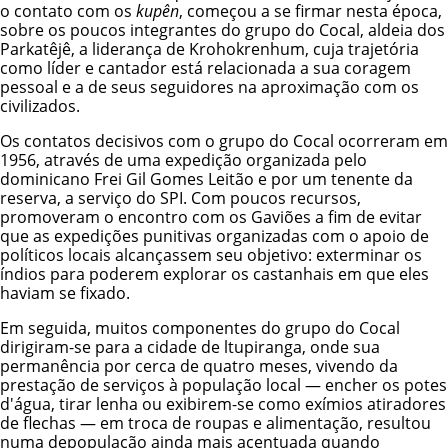
o contato com os
kupên
, começou a se firmar nesta época,
sobre os poucos integrantes do grupo do Cocal, aldeia dos
Parkatêjê, a liderança de Krohokrenhum, cuja trajetória
como líder e cantador está relacionada a sua coragem
pessoal e a de seus seguidores na aproximação com os
civilizados.
Os contatos decisivos com o grupo do Cocal ocorreram em
1956, através de uma expedição organizada pelo
dominicano Frei Gil Gomes Leitão e por um tenente da
reserva, a serviço do SPI. Com poucos recursos,
promoveram o encontro com os Gaviões a fim de evitar
que as expedições punitivas organizadas com o apoio de
políticos locais alcançassem seu objetivo: exterminar os
índios para poderem explorar os castanhais em que eles
haviam se fixado.
Em seguida, muitos componentes do grupo do Cocal
dirigiram-se para a cidade de ltupiranga, onde sua
permanência por cerca de quatro meses, vivendo da
prestação de serviços à população local — encher os potes
d'água, tirar lenha ou exibirem-se como exímios atiradores
de flechas — em troca de roupas e alimentação, resultou
numa depopulação ainda mais acentuada quando