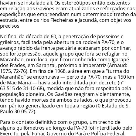
haviam se instalado ali. Os estereótipos então existentes
em relação aos Gaviões eram atualizados e reforçados nas
expedições que empreendiam num determinado trecho da
estrada, entre os rios Flecheiras e Jacundá, com objetivos
precisos.
No final da década de 60, a penetração de posseiros e
grileiros, facilitada pela abertura da rodovia PA-70, e o
avanço rápido da frente pecuária acabaram por confinar,
sob forte pressão, aquele grupo que fora se refugiar no
Maranhão, num local que ficou conhecido como Igarapé
dos Frades, em Saranzal, próximo a Imperatriz (Arnaud:
1975, 72-76). Em fins de 1968, a área em que a "turma do
Maranhão" se encontrava — perto da PA-70, mas a 150 km
de Mãe Maria — havia sido interditada por decreto (nº
63.515 de 31-10-68), medida que não fora respeitada pela
população pioneira. Os Gaviões reagiram violentamente,
tendo havido mortes de ambos os lados, o que provocou
um pânico generalizado em toda a região (0 Estado de S.
Paulo 30-05-72).
Para o contato definitivo com o grupo, um trecho de
alguns quilômetros ao longo da PA-70 foi interditado pelo
Exército, pela
Funai
, Governo do Pará e Polícia Federal.