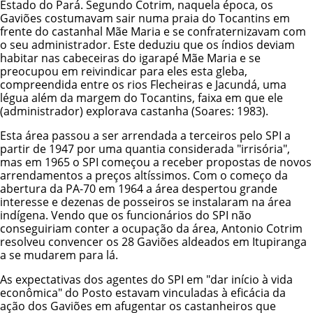
Estado do Pará. Segundo Cotrim, naquela época, os
Gaviões costumavam sair numa praia do Tocantins em
frente do castanhal Mãe Maria e se confraternizavam com
o seu administrador. Este deduziu que os índios deviam
habitar nas cabeceiras do igarapé Mãe Maria e se
preocupou em reivindicar para eles esta gleba,
compreendida entre os rios Flecheiras e Jacundá, uma
légua além da margem do Tocantins, faixa em que ele
(administrador) explorava castanha (Soares: 1983).
Esta área passou a ser arrendada a terceiros pelo
SPI
a
partir de 1947 por uma quantia considerada "irrisória",
mas em 1965 o SPI começou a receber propostas de novos
arrendamentos a preços altíssimos. Com o começo da
abertura da PA-70 em 1964 a área despertou grande
interesse e dezenas de posseiros se instalaram na área
indígena. Vendo que os funcionários do SPI não
conseguiriam conter a ocupação da área, Antonio Cotrim
resolveu convencer os 28 Gaviões aldeados em Itupiranga
a se mudarem para lá.
As expectativas dos agentes do SPI em "dar início à vida
econômica" do Posto estavam vinculadas à eficácia da
ação dos Gaviões em afugentar os castanheiros que