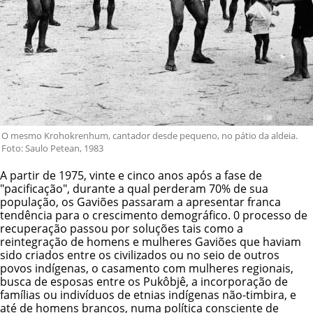
O mesmo Krohokrenhum, cantador desde pequeno, no pátio da aldeia.
Foto: Saulo Petean, 1983
A partir de 1975, vinte e cinco anos após a fase de
"pacificação", durante a qual perderam 70% de sua
população, os Gaviões passaram a apresentar franca
tendência para o crescimento demográfico. 0 processo de
recuperação passou por soluções tais como a
reintegração de homens e mulheres Gaviões que haviam
sido criados entre os civilizados ou no seio de outros
povos indígenas, o casamento com mulheres regionais,
busca de esposas entre os
Pukôbjê
, a incorporação de
famílias ou indivíduos de etnias indígenas não-timbira, e
até de homens brancos, numa política consciente de