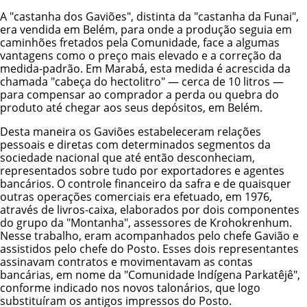
A "castanha dos Gaviões", distinta da "castanha da Funai",
era vendida em Belém, para onde a produção seguia em
caminhões fretados pela Comunidade, face a algumas
vantagens como o preço mais elevado e a correção da
medida-padrão. Em Marabá, esta medida é acrescida da
chamada "cabeça do hectolitro" — cerca de 10 litros —
para compensar ao comprador a perda ou quebra do
produto até chegar aos seus depósitos, em Belém.
Desta maneira os Gaviões estabeleceram relações
pessoais e diretas com determinados segmentos da
sociedade nacional que até então desconheciam,
representados sobre tudo por exportadores e agentes
bancários. O controle financeiro da safra e de quaisquer
outras operações comerciais era efetuado, em 1976,
através de livros-caixa, elaborados por dois componentes
do grupo da "Montanha", assessores de Krohokrenhum.
Nesse trabalho, eram acompanhados pelo chefe Gavião e
assistidos pelo chefe do Posto. Esses dois representantes
assinavam contratos e movimentavam as contas
bancárias, em nome da "Comunidade Indígena Parkatêjê",
conforme indicado nos novos talonários, que logo
substituíram os antigos impressos do Posto.