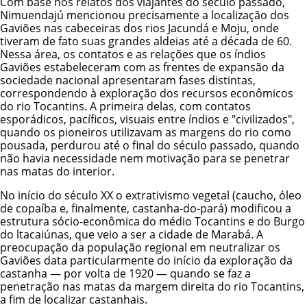
Com base nos relatos dos viajantes do século passado,
Nimuendajú mencionou precisamente a localização dos
Gaviões nas cabeceiras dos rios Jacundá e Moju, onde
tiveram de fato suas grandes aldeias até a década de 60.
Nessa área, os contatos e as relações que os índios
Gaviões estabeleceram com as frentes de expansão da
sociedade nacional apresentaram fases distintas,
correspondendo à exploração dos recursos econômicos
do rio Tocantins. A primeira delas, com contatos
esporádicos, pacíficos, visuais entre índios e "civilizados",
quando os pioneiros utilizavam as margens do rio como
pousada, perdurou até o final do século passado, quando
não havia necessidade nem motivação para se penetrar
nas matas do interior.
No início do século XX o extrativismo vegetal (caucho, óleo
de copaíba e, finalmente, castanha-do-pará) modificou a
estrutura sócio-econômica do médio Tocantins e do Burgo
do ltacaiúnas, que veio a ser a cidade de Marabá. A
preocupação da população regional em neutralizar os
Gaviões data particularmente do início da exploração da
castanha — por volta de 1920 — quando se faz a
penetração nas matas da margem direita do rio Tocantins,
a fim de localizar castanhais.