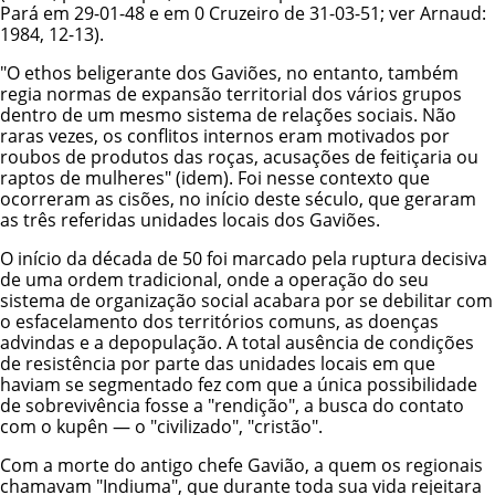
Pará em 29-01-48 e em 0 Cruzeiro de 31-03-51; ver Arnaud:
1984, 12-13).
"O ethos beligerante dos Gaviões, no entanto, também
regia normas de expansão territorial dos vários grupos
dentro de um mesmo sistema de relações sociais. Não
raras vezes, os conflitos internos eram motivados por
roubos de produtos das roças, acusações de feitiçaria ou
raptos de mulheres" (idem). Foi nesse contexto que
ocorreram as cisões, no início deste século, que geraram
as três referidas unidades locais dos Gaviões.
O início da década de 50 foi marcado pela ruptura decisiva
de uma ordem tradicional, onde a operação do seu
sistema de organização social acabara por se debilitar com
o esfacelamento dos territórios comuns, as doenças
advindas e a depopulação. A total ausência de condições
de resistência por parte das unidades locais em que
haviam se segmentado fez com que a única possibilidade
de sobrevivência fosse a "rendição", a busca do contato
com o kupên — o "civilizado", "cristão".
Com a morte do antigo chefe Gavião, a quem os regionais
chamavam "Indiuma", que durante toda sua vida rejeitara