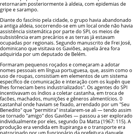
retornaram posteriormente à aldeia, com epidemias de
gripe e sarampo.
Diante do fascínio pela cidade, o grupo havia abandonado
a antiga aldeia, socorrendo-se em um local onde não havia
assistência sistemática por parte do SPI, os meios de
subsistência eram precários e as terras já estavam
ocupadas por regionais. Segundo manuscrito de Frei José,
dominicano que visitava os Gaviões, aquela área fora
adquirida por um deputado de Belém.
Formaram pequenos roçados e começaram a adotar
nomes pessoais em língua portuguesa, que, assim como o
uso de roupas, consistiam em elementos de um sistema
específico de comunicação e interação com os kupên que
lhes forneciam bens industrializados". Os agentes do SPI
incentivavam os índios a coletar castanha, em troca de
facões, machados, munições e gêneros alimentícios. 0
castanhal onde haviam se fixado, arrendado por um "Seu
Benedito" que "permitira" instalarem-se ali — tendo assim
se tornado "amigo" dos Gaviões — passou a ser explorado
individualmente por eles, segundo Da Matta (1967: 115). A
produção era vendida em Itupiranga e o transporte era
patrocinado por um funcionário da prefeitura daquele