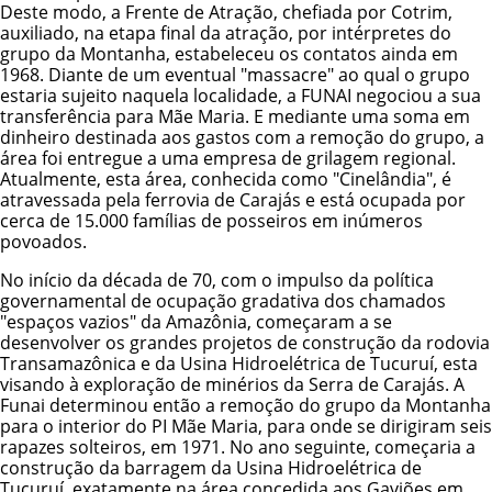
Deste modo, a Frente de Atração, chefiada por Cotrim,
auxiliado, na etapa final da atração, por intérpretes do
grupo da Montanha, estabeleceu os contatos ainda em
1968. Diante de um eventual "massacre" ao qual o grupo
estaria sujeito naquela localidade, a FUNAI negociou a sua
transferência para Mãe Maria. E mediante uma soma em
dinheiro destinada aos gastos com a remoção do grupo, a
área foi entregue a uma empresa de grilagem regional.
Atualmente, esta área, conhecida como "Cinelândia", é
atravessada pela ferrovia de Carajás e está ocupada por
cerca de 15.000 famílias de posseiros em inúmeros
povoados.
No início da década de 70, com o impulso da política
governamental de ocupação gradativa dos chamados
"espaços vazios" da Amazônia, começaram a se
desenvolver os grandes projetos de construção da rodovia
Transamazônica e da Usina Hidroelétrica de Tucuruí, esta
visando à exploração de minérios da Serra de Carajás. A
Funai determinou então a remoção do grupo da Montanha
para o interior do PI Mãe Maria, para onde se dirigiram seis
rapazes solteiros, em 1971. No ano seguinte, começaria a
construção da barragem da Usina Hidroelétrica de
Tucuruí, exatamente na área concedida aos Gaviões em