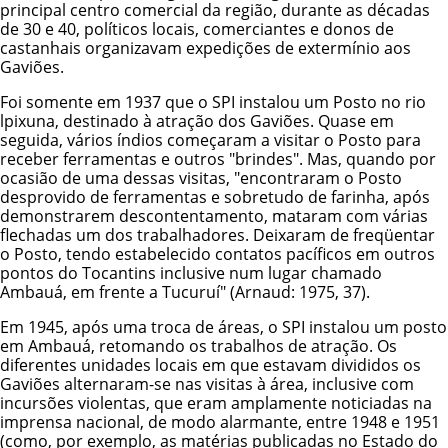
principal centro comercial da região, durante as décadas
de 30 e 40, políticos locais, comerciantes e donos de
castanhais organizavam expedições de extermínio aos
Gaviões.
Foi somente em 1937 que o
SPI
instalou um Posto no rio
lpixuna, destinado à atração dos Gaviões. Quase em
seguida, vários índios começaram a visitar o Posto para
receber ferramentas e outros "brindes". Mas, quando por
ocasião de uma dessas visitas, "encontraram o Posto
desprovido de ferramentas e sobretudo de farinha, após
demonstrarem descontentamento, mataram com várias
flechadas um dos trabalhadores. Deixaram de freqüentar
o Posto, tendo estabelecido contatos pacíficos em outros
pontos do Tocantins inclusive num lugar chamado
Ambauá, em frente a Tucuruí" (Arnaud: 1975, 37).
Em 1945, após uma troca de áreas, o SPI instalou um posto
em Ambauá, retomando os trabalhos de atração. Os
diferentes unidades locais em que estavam divididos os
Gaviões alternaram-se nas visitas à área, inclusive com
incursões violentas, que eram amplamente noticiadas na
imprensa nacional, de modo alarmante, entre 1948 e 1951
(como, por exemplo, as matérias publicadas no Estado do