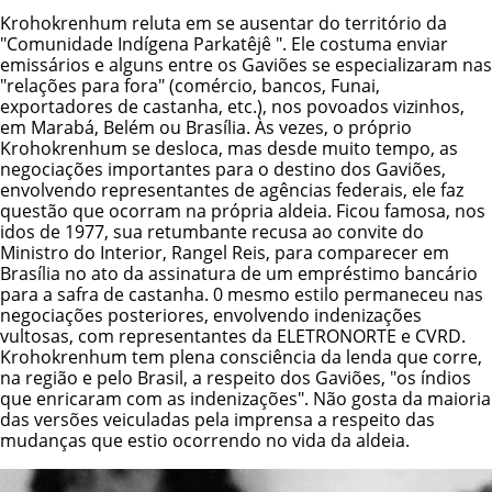
Krohokrenhum reluta em se ausentar do território da
"Comunidade Indígena Parkatêjê ". Ele costuma enviar
emissários e alguns entre os Gaviões se especializaram nas
"relações para fora" (comércio, bancos,
Funai
,
exportadores de castanha, etc.), nos povoados vizinhos,
em Marabá, Belém ou Brasília. Às vezes, o próprio
Krohokrenhum se desloca, mas desde muito tempo, as
negociações importantes para o destino dos Gaviões,
envolvendo representantes de agências federais, ele faz
questão que ocorram na própria aldeia. Ficou famosa, nos
idos de 1977, sua retumbante recusa ao convite do
Ministro do Interior, Rangel Reis, para comparecer em
Brasília no ato da assinatura de um empréstimo bancário
para a safra de castanha. 0 mesmo estilo permaneceu nas
negociações posteriores, envolvendo indenizações
vultosas, com representantes da ELETRONORTE e CVRD.
Krohokrenhum tem plena consciência da lenda que corre,
na região e pelo Brasil, a respeito dos Gaviões, "os índios
que enricaram com as indenizações". Não gosta da maioria
das versões veiculadas pela imprensa a respeito das
mudanças que estio ocorrendo no vida da aldeia.