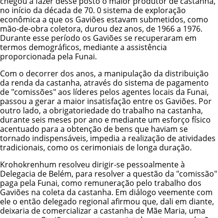
chegou a fazer desse posto o maior produtor de castanha,
no início da década de 70. 0 sistema de exploração
econômica a que os Gaviões estavam submetidos, como
mão-de-obra coletora, durou dez anos, de 1966 a 1976.
Durante esse período os Gaviões se recuperaram em
termos demográficos, mediante a assistência
proporcionada pela Funai.
Com o decorrer dos anos, a manipulação da distribuição
da renda da castanha, através do sistema de pagamento
de "comissões" aos líderes pelos agentes locais da Funai,
passou a gerar a maior insatisfação entre os Gaviões. Por
outro lado, a obrigatoriedade do trabalho na castanha,
durante seis meses por ano e mediante um esforço físico
acentuado para a obtenção de bens que haviam se
tornado indispensáveis, impedia a realização de atividades
tradicionais, como os cerimoniais de longa duração.
Krohokrenhum resolveu dirigir-se pessoalmente à
Delegacia de Belém, para resolver a questão da "comissão"
paga pela Funai, como remuneração pelo trabalho dos
Gaviões na coleta da castanha. Em diálogo veemente com
ele o então delegado regional afirmou que, dali em diante,
deixaria de comercializar a castanha de Mãe Maria, uma