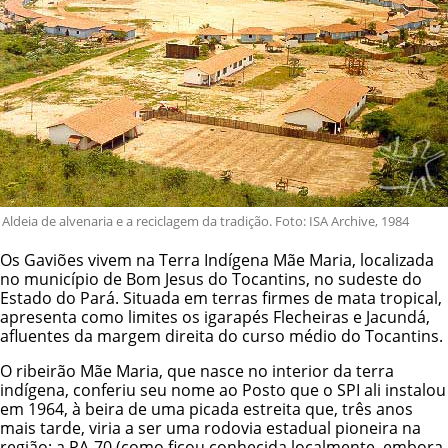
Aldeia de alvenaria e a reciclagem da tradição. Foto: ISA Archive, 1984
Os Gaviões vivem na
Terra Indígena Mãe Maria
, localizada
no município de Bom Jesus do Tocantins, no sudeste do
Estado do Pará. Situada em terras firmes de mata tropical,
apresenta como limites os igarapés Flecheiras e Jacundá,
afluentes da margem direita do curso médio do Tocantins.
O ribeirão Mãe Maria, que nasce no interior da terra
indígena, conferiu seu nome ao Posto que o
SPI
ali instalou
em 1964, à beira de uma picada estreita que, três anos
mais tarde, viria a ser uma rodovia estadual pioneira na
região: a PA-70 (como ficou conhecida localmente, embora