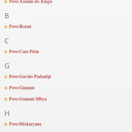
Povo:Asurini do Xingu
B
Povo:Borari
C
Povo:Cara Preta
G
Povo:Gavião Parkatêjê
Povo:Guarani
Povo:Guarani Mbya
H
Povo:Hixkaryana