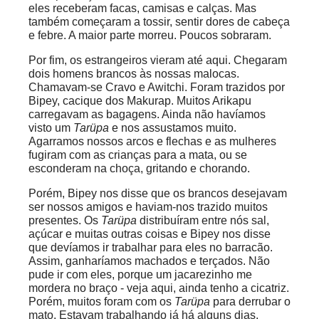
eles receberam facas, camisas e calças. Mas
também começaram a tossir, sentir dores de cabeça
e febre. A maior parte morreu. Poucos sobraram.
Por fim, os estrangeiros vieram até aqui. Chegaram
dois homens brancos às nossas malocas.
Chamavam-se Cravo e Awitchi. Foram trazidos por
Bipey, cacique dos Makurap. Muitos Arikapu
carregavam as bagagens. Ainda não havíamos
visto um
Tarüpa
e nos assustamos muito.
Agarramos nossos arcos e flechas e as mulheres
fugiram com as crianças para a mata, ou se
esconderam na choça, gritando e chorando.
Porém, Bipey nos disse que os brancos desejavam
ser nossos amigos e haviam-nos trazido muitos
presentes. Os
Tarüpa
distribuíram entre nós sal,
açúcar e muitas outras coisas e Bipey nos disse
que devíamos ir trabalhar para eles no barracão.
Assim, ganharíamos machados e terçados. Não
pude ir com eles, porque um jacarezinho me
mordera no braço - veja aqui, ainda tenho a cicatriz.
Porém, muitos foram com os
Tarüpa
para derrubar o
mato. Estavam trabalhando já há alguns dias,