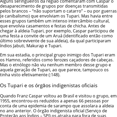
Alguns seringueiros da região comentaram com Caspar o
desaparecimento de grupos por doenças transmitidas
pelos brancos – “não suportam o catarro” – ou por guerras
(e canibalismo) que envolviam os Tupari. Mas havia entre
esses grupos também um intenso intercâmbio cultural,
que envolvia casamentos e festas de chicha. Antes de
chegar à aldeia Tupari, por exemplo, Caspar participou de
uma festa a convite de um Aruá (identificado então como
último sobrevivente de sua aldeia), da qual participaram
índios Jabuti, Makurap e Tupari.
Em sua estadia, o principal grupo inimigo dos Tupari eram
os Hamno, referidos como ferozes caçadores de cabeças.
Mas o etnólogo não viu nenhum membro desse grupo e
aquela geração de Tupari, ao que parece, tampouco os
tinha visto efetivamente (:148).
Os Tupari e os órgãos indigenistas oficiais
Quando Franz Caspar voltou ao Brasil e visitou o grupo, em
1955, encontrou-os reduzidos a apenas 66 pessoas por
conta de uma epidemia de sarampo que assolara a aldeia
no ano anterior. O órgão indigenista oficial (Serviço de
Proteção aos Índios – SPI) os atraíra para fora de suas