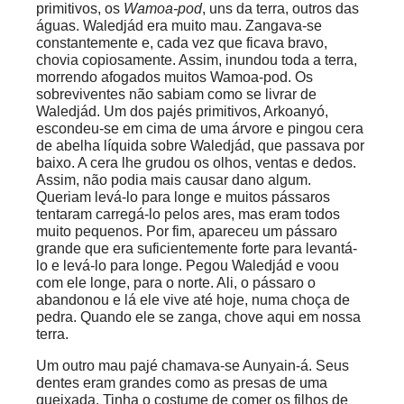
primitivos, os
Wamoa-pod
, uns da terra, outros das
águas. Waledjád era muito mau. Zangava-se
constantemente e, cada vez que ficava bravo,
chovia copiosamente. Assim, inundou toda a terra,
morrendo afogados muitos Wamoa-pod. Os
sobreviventes não sabiam como se livrar de
Waledjád. Um dos pajés primitivos, Arkoanyó,
escondeu-se em cima de uma árvore e pingou cera
de abelha líquida sobre Waledjád, que passava por
baixo. A cera lhe grudou os olhos, ventas e dedos.
Assim, não podia mais causar dano algum.
Queriam levá-lo para longe e muitos pássaros
tentaram carregá-lo pelos ares, mas eram todos
muito pequenos. Por fim, apareceu um pássaro
grande que era suficientemente forte para levantá-
lo e levá-lo para longe. Pegou Waledjád e voou
com ele longe, para o norte. Ali, o pássaro o
abandonou e lá ele vive até hoje, numa choça de
pedra. Quando ele se zanga, chove aqui em nossa
terra.
Um outro mau pajé chamava-se Aunyain-á. Seus
dentes eram grandes como as presas de uma
queixada. Tinha o costume de comer os filhos de