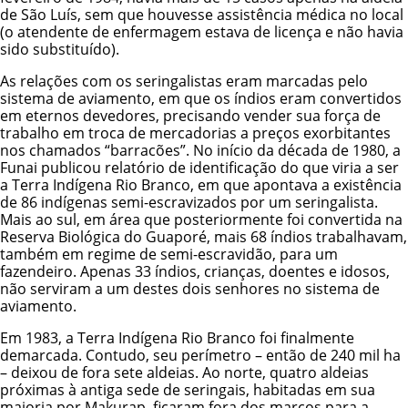
de São Luís, sem que houvesse assistência médica no local
(o atendente de enfermagem estava de licença e não havia
sido substituído).
As relações com os seringalistas eram marcadas pelo
sistema de aviamento, em que os índios eram convertidos
em eternos devedores, precisando vender sua força de
trabalho em troca de mercadorias a preços exorbitantes
nos chamados “barracões”. No início da década de 1980, a
Funai publicou relatório de identificação do que viria a ser
a
Terra Indígena Rio Branco
, em que apontava a existência
de 86 indígenas semi-escravizados por um seringalista.
Mais ao sul, em área que posteriormente foi convertida na
Reserva Biológica do Guaporé, mais 68 índios trabalhavam,
também em regime de semi-escravidão, para um
fazendeiro. Apenas 33 índios, crianças, doentes e idosos,
não serviram a um destes dois senhores no sistema de
aviamento.
Em 1983, a Terra Indígena Rio Branco foi finalmente
demarcada. Contudo, seu perímetro – então de 240 mil ha
– deixou de fora sete aldeias. Ao norte, quatro aldeias
próximas à antiga sede de seringais, habitadas em sua
maioria por Makurap, ficaram fora dos marcos para a