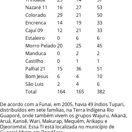
Nazaré 11
16
27
53
Colorado
29
21
50
Encrenca
14
19
33
Cajuí 09
12
21
33
Estaleiro
0
6
6
Morro Pelado
20
25
45
Manduca
0
2
2
Castilho
0
1
1
Palhal 21
15
36
51
Bom Jesus
6
4
10
São Luis
2
4
6
Total
164
165
382
De acordo com a
Funai
, em 2005, havia 49 índios Tupari,
distribuídos em sete famílias, na
Terra Indígena Rio
Guaporé
, onde também vivem os grupos
Wajuru
, Aikanã,
Aruá, Kanoê,
Wari
, Makurap,
Mequém
, Arikapu e
Djeoromitxí. Essa TI está localizada no município de