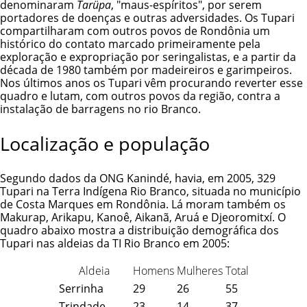
denominaram
Tarüpa
, "maus-espíritos", por serem
portadores de doenças e outras adversidades. Os Tupari
compartilharam com outros povos de Rondônia um
histórico do contato marcado primeiramente pela
exploração e expropriação por seringalistas, e a partir da
década de 1980 também por madeireiros e garimpeiros.
Nos últimos anos os Tupari vêm procurando reverter esse
quadro e lutam, com outros povos da região, contra a
instalação de barragens no rio Branco.
Localização e população
Segundo dados da ONG Kanindé, havia, em 2005, 329
Tupari na
Terra Indígena Rio Branco
, situada no município
de Costa Marques em Rondônia. Lá moram também os
Makurap
,
Arikapu
,
Kanoê
,
Aikanã
,
Aruá
e
Djeoromitxí
. O
quadro abaixo mostra a distribuição demográfica dos
Tupari nas aldeias da TI Rio Branco em 2005:
Aldeia
Homens
Mulheres
Total
Serrinha
29
26
55
Trindade
23
14
37