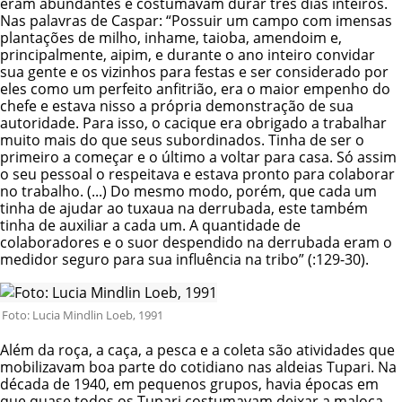
eram abundantes e costumavam durar três dias inteiros.
Nas palavras de Caspar: “Possuir um campo com imensas
plantações de milho, inhame, taioba, amendoim e,
principalmente, aipim, e durante o ano inteiro convidar
sua gente e os vizinhos para festas e ser considerado por
eles como um perfeito anfitrião, era o maior empenho do
chefe e estava nisso a própria demonstração de sua
autoridade. Para isso, o cacique era obrigado a trabalhar
muito mais do que seus subordinados. Tinha de ser o
primeiro a começar e o último a voltar para casa. Só assim
o seu pessoal o respeitava e estava pronto para colaborar
no trabalho. (...) Do mesmo modo, porém, que cada um
tinha de ajudar ao tuxaua na derrubada, este também
tinha de auxiliar a cada um. A quantidade de
colaboradores e o suor despendido na derrubada eram o
medidor seguro para sua influência na tribo” (:129-30).
Foto: Lucia Mindlin Loeb, 1991
Além da roça, a caça, a pesca e a coleta são atividades que
mobilizavam boa parte do cotidiano nas aldeias Tupari. Na
década de 1940, em pequenos grupos, havia épocas em
que quase todos os Tupari costumavam deixar a maloca