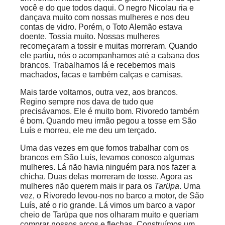
você e do que todos daqui. O negro Nicolau ria e
dançava muito com nossas mulheres e nos deu
contas de vidro. Porém, o Toto Alemão estava
doente. Tossia muito. Nossas mulheres
recomeçaram a tossir e muitas morreram. Quando
ele partiu, nós o acompanhamos até a cabana dos
brancos. Trabalhamos lá e recebemos mais
machados, facas e também calças e camisas.
Mais tarde voltamos, outra vez, aos brancos.
Regino sempre nos dava de tudo que
precisávamos. Ele é muito bom. Rivoredo também
é bom. Quando meu irmão pegou a tosse em São
Luís e morreu, ele me deu um terçado.
Uma das vezes em que fomos trabalhar com os
brancos em São Luís, levamos conosco algumas
mulheres. Lá não havia ninguém para nos fazer a
chicha. Duas delas morreram de tosse. Agora as
mulheres não querem mais ir para os
Tarüpa
. Uma
vez, o Rivoredo levou-nos no barco a motor, de São
Luís, até o rio grande. Lá vimos um barco a vapor
cheio de Tarüpa que nos olharam muito e queriam
comprar nossos arcos e flechas. Construímos um