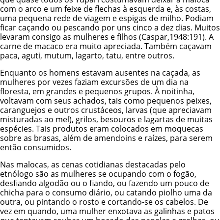
com o arco e um feixe de flechas à esquerda e, às costas,
uma pequena rede de viagem e espigas de milho. Podiam
ficar caçando ou pescando por uns cinco a dez dias. Muitos
levaram consigo as mulheres e filhos (Caspar,1948:191). A
carne de macaco era muito apreciada. Também caçavam
paca, aguti, mutum, lagarto, tatu, entre outros.
Enquanto os homens estavam ausentes na caçada, as
mulheres por vezes faziam excursões de um dia na
floresta, em grandes e pequenos grupos. À noitinha,
voltavam com seus achados, tais como pequenos peixes,
caranguejos e outros crustáceos, larvas (que apreciavam
misturadas ao mel), grilos, besouros e lagartas de muitas
espécies. Tais produtos eram colocados em moquecas
sobre as brasas, além de amendoins e raízes, para serem
então consumidos.
Nas malocas, as cenas cotidianas destacadas pelo
etnólogo são as mulheres se ocupando com o fogão,
desfiando algodão ou o fiando, ou fazendo um pouco de
chicha para o consumo diário, ou catando piolho uma da
outra, ou pintando o rosto e cortando-se os cabelos. De
vez em quando, uma mulher enxotava as galinhas e patos