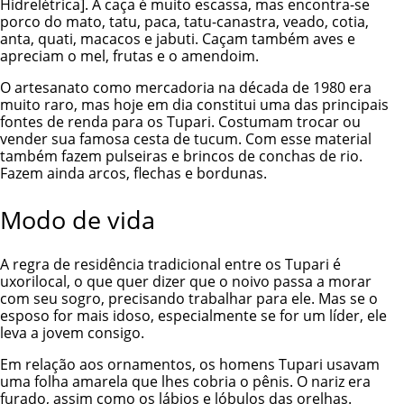
Hidrelétrica]. A caça é muito escassa, mas encontra-se
porco do mato, tatu, paca, tatu-canastra, veado, cotia,
anta, quati, macacos e jabuti. Caçam também aves e
apreciam o mel, frutas e o amendoim.
O artesanato como mercadoria na década de 1980 era
muito raro, mas hoje em dia constitui uma das principais
fontes de renda para os Tupari. Costumam trocar ou
vender sua famosa cesta de tucum. Com esse material
também fazem pulseiras e brincos de conchas de rio.
Fazem ainda arcos, flechas e bordunas.
Modo de vida
A regra de residência tradicional entre os Tupari é
uxorilocal, o que quer dizer que o noivo passa a morar
com seu sogro, precisando trabalhar para ele. Mas se o
esposo for mais idoso, especialmente se for um líder, ele
leva a jovem consigo.
Em relação aos ornamentos, os homens Tupari usavam
uma folha amarela que lhes cobria o pênis. O nariz era
furado, assim como os lábios e lóbulos das orelhas.