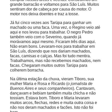
grande barracão e voltamos para São Luís. Muitos
sentiram dor de cabeça por causa do motor. O
motor nos deixa doentes e traz a tosse.
Já fui cinco vezes aos Tarüpa para ganhar um
machado ou uma faca. Uma vez, o Regino veio até
aqui e nos levou para trabalhar. O negro Pedro
também veio com o Severino, quando já
morávamos aqui mesmo. Ficaram três dias aqui.
Não eram bons. Levaram-nos para trabalhar em
São Luís, dizendo que nos dariam machados,
facas, camisas e calças. Mas foi tudo mentira.
Trabalhamos, mas não recebemos machados, nem
facas. Chegaram muitos outros Tarüpa para
colherem borracha.
Na última estação da chuva, vieram Tiboro, sua
mulher Maria e Rosa e Ricardo (
o jornalista de
Buenos Aires e seus companheiros
). Cantavam,
dançavam e bebiam também muita chicha e não
tossiam. Estava bom. Tiboro e Maria levaram
muitos arcos, flechas, redes e muita outra coisa e
não nos deram machados e facões. Isto não foi