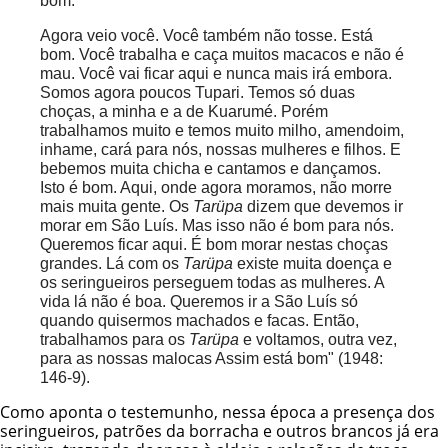
bom.
Agora veio você. Você também não tosse. Está
bom. Você trabalha e caça muitos macacos e não é
mau. Você vai ficar aqui e nunca mais irá embora.
Somos agora poucos Tupari. Temos só duas
choças, a minha e a de Kuarumé. Porém
trabalhamos muito e temos muito milho, amendoim,
inhame, cará para nós, nossas mulheres e filhos. E
bebemos muita chicha e cantamos e dançamos.
Isto é bom. Aqui, onde agora moramos, não morre
mais muita gente. Os
Tarüpa
dizem que devemos ir
morar em São Luís. Mas isso não é bom para nós.
Queremos ficar aqui. É bom morar nestas choças
grandes. Lá com os
Tarüpa
existe muita doença e
os seringueiros perseguem todas as mulheres. A
vida lá não é boa. Queremos ir a São Luís só
quando quisermos machados e facas. Então,
trabalhamos para os
Tarüpa
e voltamos, outra vez,
para as nossas malocas Assim está bom" (1948:
146-9).
Como aponta o testemunho, nessa época a presença dos
seringueiros, patrões da borracha e outros brancos já era