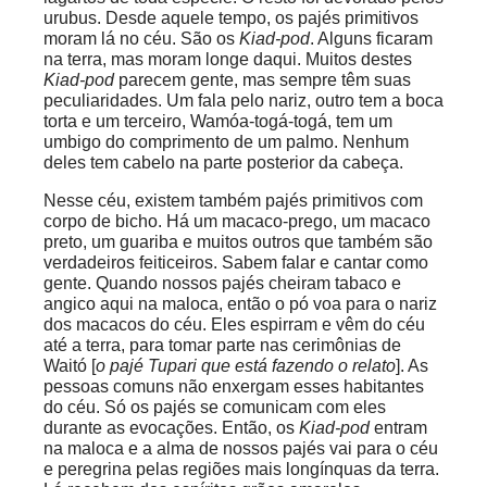
urubus. Desde aquele tempo, os pajés primitivos
moram lá no céu. São os
Kiad-pod
. Alguns ficaram
na terra, mas moram longe daqui. Muitos destes
Kiad-pod
parecem gente, mas sempre têm suas
peculiaridades. Um fala pelo nariz, outro tem a boca
torta e um terceiro, Wamóa-togá-togá, tem um
umbigo do comprimento de um palmo. Nenhum
deles tem cabelo na parte posterior da cabeça.
Nesse céu, existem também pajés primitivos com
corpo de bicho. Há um macaco-prego, um macaco
preto, um guariba e muitos outros que também são
verdadeiros feiticeiros. Sabem falar e cantar como
gente. Quando nossos pajés cheiram tabaco e
angico aqui na maloca, então o pó voa para o nariz
dos macacos do céu. Eles espirram e vêm do céu
até a terra, para tomar parte nas cerimônias de
Waitó [
o pajé Tupari que está fazendo o relato
]. As
pessoas comuns não enxergam esses habitantes
do céu. Só os pajés se comunicam com eles
durante as evocações. Então, os
Kiad-pod
entram
na maloca e a alma de nossos pajés vai para o céu
e peregrina pelas regiões mais longínquas da terra.