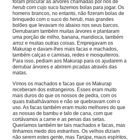
foram procurar as árvores chamadas por nós de
herub
com cujo suco fazemos bolas para jogar. Os
homens brancos, no entanto, não fizeram bolas de
brinquedo com o suco do
herub
, mas grandes
bolões que levavam rio abaixo nos seus barcos.
Derrubaram também muitas árvores e plantaram
uma porção de milho, banana, mandioca, também
arroz e muitas outras coisas. Empregavam os
Makurap e davam-lhes mais facas e machados,
também calças e camisas, redes e mosquiteiros.
Para isso, pediam aos Makurap para os ajudarem a
derrubar árvores e abrirem picadas através das
matas.
Vimos os machados e facas que os Makurap
receberam dos estrangeiros. Esses eram muito
mais duros do que os nossos de pedra, com os
quais trabalhávamos e não se quebravam com o
uso. As facas também eram muito melhores do que
as nossas de bambu e talo de cana, com que
cortávamos a carne e as penas das setas.
Queríamos também ter tais machados e facas, mas
tínhamos medo dos estranhos. Os velhos diziam
não serem estes gente, mas
Tarüpa
, maus espíritos,