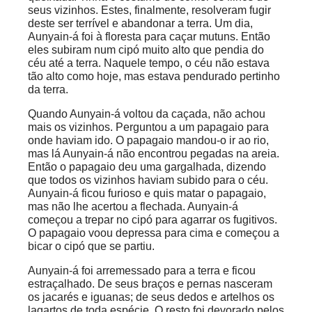
seus vizinhos. Estes, finalmente, resolveram fugir
deste ser terrível e abandonar a terra. Um dia,
Aunyain-á foi à floresta para caçar mutuns. Então
eles subiram num cipó muito alto que pendia do
céu até a terra. Naquele tempo, o céu não estava
tão alto como hoje, mas estava pendurado pertinho
da terra.
Quando Aunyain-á voltou da caçada, não achou
mais os vizinhos. Perguntou a um papagaio para
onde haviam ido. O papagaio mandou-o ir ao rio,
mas lá Aunyain-á não encontrou pegadas na areia.
Então o papagaio deu uma gargalhada, dizendo
que todos os vizinhos haviam subido para o céu.
Aunyain-á ficou furioso e quis matar o papagaio,
mas não lhe acertou a flechada. Aunyain-á
começou a trepar no cipó para agarrar os fugitivos.
O papagaio voou depressa para cima e começou a
bicar o cipó que se partiu.
Aunyain-á foi arremessado para a terra e ficou
estraçalhado. De seus braços e pernas nasceram
os jacarés e iguanas; de seus dedos e artelhos os
lagartos de toda espécie. O resto foi devorado pelos