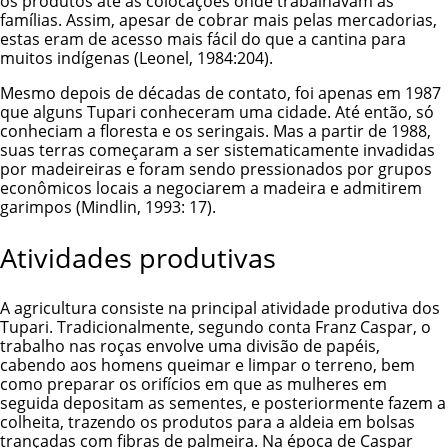
os produtos até as colocações onde trabalhavam as
famílias. Assim, apesar de cobrar mais pelas mercadorias,
estas eram de acesso mais fácil do que a cantina para
muitos indígenas (Leonel, 1984:204).
Mesmo depois de décadas de contato, foi apenas em 1987
que alguns Tupari conheceram uma cidade. Até então, só
conheciam a floresta e os seringais. Mas a partir de 1988,
suas terras começaram a ser sistematicamente invadidas
por madeireiras e foram sendo pressionados por grupos
econômicos locais a negociarem a madeira e admitirem
garimpos (Mindlin, 1993: 17).
Atividades produtivas
A agricultura consiste na principal atividade produtiva dos
Tupari. Tradicionalmente, segundo conta Franz Caspar, o
trabalho nas roças envolve uma divisão de papéis,
cabendo aos homens queimar e limpar o terreno, bem
como preparar os orifícios em que as mulheres em
seguida depositam as sementes, e posteriormente fazem a
colheita, trazendo os produtos para a aldeia em bolsas
trançadas com fibras de palmeira. Na época de Caspar