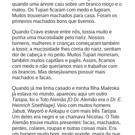
quando uma árvore caiu sobre um branco moço e o
matou. Os Tupari ficaram com medo e fugiram.
Muitos trouxeram machados para casa. Foram os
primeiros machados bons que tivemos.
Quando Cravo esteve entre nós, tossia muito e
punha uma mucosidade pelo nariz. Nossos
homens, mulheres e crianças começaram também
a tossir, a mucosidade lhes corria do nariz, sentiam
dor de cabeça e no peito. Muitos Tupari morreram,
também muitos capitães e pajés. Assim, ficamos
com medo e não queríamos mais ir trabalhar com
os brancos. Mas desejávamos possuir mais
machados e facas.
Quando já me tinha casado e minha filha Maéroka
já estava no mundo, apareceu aqui um outro
Tarüpa
, foi o Toto Alemão
[O Dr. Alemão era o Dr. E.
Heinrich Snethlage]
. Veio com muitos homens
Jabuti, Wayoró e Arikapu e com mais três
Tarüpa
.
Um deles era negro e se chamava Nicolau. O Toto
Alemão trouxe muitos presentes: facas, machados,
pentes, colares, roupas e outras coisas mais. Era
um homem muito bom, muito grande, maior do que