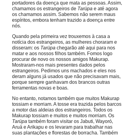
portadores da doença que mata as pessoas. Assim,
chamamos os estrangeiros de
Tarüpa
e até agora
os chamamos assim. Sabemos não serem maus
espíritos, embora tenham trazido a doença entre
nós.
Quando pela primeira vez trouxemos à casa a
notícia dos estrangeiros, as mulheres choraram e
disseram: os
Tarüpa
chegarão até aqui para nos
matar e aos nossos filhos também. Fomos logo
procurar de novo os nossos amigos Makurap.
Mostraram-nos mais presentes dados pelos
estrangeiros. Pedimos uns machados e eles nos
deram alguns já usados que não precisavam mais,
porque sempre ganhavam dos brancos outras
ferramentas novas e boas.
No entanto, notamos também que muitos Makurap
tossiam e morriam. A tosse era trazida pelos barcos
a motor das aldeias dos estrangeiros. Todos os
Makurap tossiam e muitos e muitos morriam. Os
Tarüpa
também foram visitar os
Jabuti
,
Wayoró
,
Aruá
e
Arikapu
e os levaram para trabalhar nas
suas plantações e florestas de borracha. Também