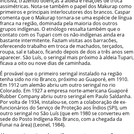
incisiva, trazendo doenças à aldeia e relações de troca
assimétricas. Nota-se também o papel dos Makurap como
primeiros e principais interlocutores dos brancos. Caspar
comenta que o Makurap tornara-se uma espécie de língua
franca na região, dominada pela maioria dos outros
grupos indígenas. O etnólogo ressalta também que o
contato com os Tupari com os não-indígenas ainda era
bastante intermitente. Faziam visitas aos barracões,
oferecendo trabalho em troca de machados, terçados,
roupa, sal e tabaco, ficando depois de dois a três anos sem
aparecer. São Luís, o seringal mais próximo à aldeia Tupari,
ficava a oito ou nove dias de caminhada.
É provável que o primeiro seringal instalado na região
tenha sido no rio Branco, próximo ao Guaporé, em 1910.
Em 1912 um alemão abriu um outro seringal no rio
Colorado. Em 1927 a empresa norte-americana Guaporé
Rubber Company abriu outro seringal em Paulo Saldanha.
Por volta de 1934, instalou-se, com a colaboração de ex-
funcionários do
Serviço de Proteção aos Índios (SPI)
, um
outro seringal no São Luís (que em 1980 se converteu em
sede do Posto Indígena Rio Branco, com a chegada da
Funai
na área) (Leonel, 1984).