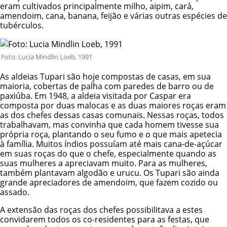
eram cultivados principalmente milho, aipim, cará,
amendoim, cana, banana, feijão e várias outras espécies de
tubérculos.
Foto: Lucia Mindlin Loeb, 1991
As aldeias Tupari são hoje compostas de casas, em sua
maioria, cobertas de palha com paredes de barro ou de
paxiúba. Em 1948, a aldeia visitada por Caspar era
composta por duas malocas e as duas maiores roças eram
as dos chefes dessas casas comunais. Nessas roças, todos
trabalhavam, mas convinha que cada homem tivesse sua
própria roça, plantando o seu fumo e o que mais apetecia
à família. Muitos índios possuíam até mais cana-de-açúcar
em suas roças do que o chefe, especialmente quando as
suas mulheres a apreciavam muito. Para as mulheres,
também plantavam algodão e urucu. Os Tupari são ainda
grande apreciadores de amendoim, que fazem cozido ou
assado.
A extensão das roças dos chefes possibilitava a estes
convidarem todos os co-residentes para as festas, que