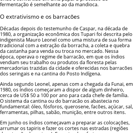
fermentação é semelhante ao da mandioca.
O extrativismo e os barracões
Décadas depois do testemunho de Caspar, na década de
1980, a organização econômica dos Tupari foi descrita pelo
indigenista Mauro Leonel como uma mistura de sua forma
tradicional com a extração da borracha, a coleta e quebra
da castanha para venda ou troca no mercado. Nessa
época, operava o regime de barracão, em que os índios
vendiam seu trabalho ou produtos da floresta pelas
mercadorias trazidas da cidade e oferecidas nos barracões
dos seringais e na cantina do Posto Indígena.
Ainda segundo Leonel, apenas com a chegada da
Funai
, em
1980, os índios começaram a dispor de algum dinheiro,
cerca de US$ 50 a 100 por ano para cada chefe de família.
O sistema da cantina ou do barracão os abastecia no
fundamental: óleo, fósforos, querosene, facões, açúcar, sal,
ferramentas, pilhas, sabão, munição, entre outros itens.
Em junho os índios começavam a preparar as colocações,
arrumar os tapiris e fazer os cortes nas estradas (regiões