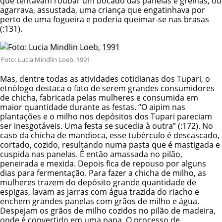
que tentavam roubar um bocado das panelas e grelhas, ou
agarrava, assustada, uma criança que engatinhava por
perto de uma fogueira e poderia queimar-se nas brasas
(:131).
Foto: Lucia Mindlin Loeb, 1991
Mas, dentre todas as atividades cotidianas dos Tupari, o
etnólogo destaca o fato de serem grandes consumidores
de chicha, fabricada pelas mulheres e consumida em
maior quantidade durante as festas. “O aipim nas
plantações e o milho nos depósitos dos Tupari pareciam
ser inesgotáveis. Uma festa se sucedia à outra” (:172). No
caso da chicha de mandioca, esse tubérculo é descascado,
cortado, cozido, resultando numa pasta que é mastigada e
cuspida nas panelas. É então amassada no pilão,
peneirada e mexida. Depois fica de repouso por alguns
dias para fermentação. Para fazer a chicha de milho, as
mulheres trazem do depósito grande quantidade de
espigas, lavam as jarras com água trazida do riacho e
enchem grandes panelas com grãos de milho e água.
Despejam os grãos de milho cozidos no pilão de madeira,
onde é convertido em uma papa. O processo de