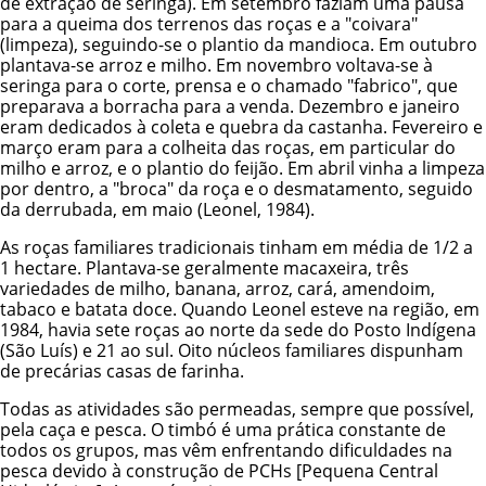
de extração de seringa). Em setembro faziam uma pausa
para a queima dos terrenos das roças e a "coivara"
(limpeza), seguindo-se o plantio da mandioca. Em outubro
plantava-se arroz e milho. Em novembro voltava-se à
seringa para o corte, prensa e o chamado "fabrico", que
preparava a borracha para a venda. Dezembro e janeiro
eram dedicados à coleta e quebra da castanha. Fevereiro e
março eram para a colheita das roças, em particular do
milho e arroz, e o plantio do feijão. Em abril vinha a limpeza
por dentro, a "broca" da roça e o desmatamento, seguido
da derrubada, em maio (Leonel, 1984).
As roças familiares tradicionais tinham em média de 1/2 a
1 hectare. Plantava-se geralmente macaxeira, três
variedades de milho, banana, arroz, cará, amendoim,
tabaco e batata doce. Quando Leonel esteve na região, em
1984, havia sete roças ao norte da sede do Posto Indígena
(São Luís) e 21 ao sul. Oito núcleos familiares dispunham
de precárias casas de farinha.
Todas as atividades são permeadas, sempre que possível,
pela caça e pesca. O timbó é uma prática constante de
todos os grupos, mas vêm enfrentando dificuldades na
pesca devido à construção de PCHs [Pequena Central