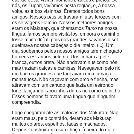
nós, os Tupari, vivíamos nesta região, e, à nossa
volta, as tribos vizinhas. Éramos todos bons
amigos. Nossos pais só travaram lutas ferozes com
os selvagens Hamno. Nossos melhores amigos
eram os
Makurap
, que chamamos
Tamo
na nossa
língua. Íamos sempre visitá-los, embora o caminho
fosse muito difícil, pois nas grandes savanas o sol
queimava nossas cabeças o dia inteiro. (...). Um
dia, soubemos pelos nossos amigos terem chegado
homens estranhos pelo rio. Uns tinham a pele
branca, outros preta. Não andavam nus como nós,
mas traziam calças e camisas. Navegavam pelo rio
em barcos grandes que lançavam uma fumaça
monstruosa. Não caçavam com arco e flecha, mas
atiravam com um canudo que fazia um estrondo
forte, lançando carocinhos duros no corpo do bicho.
Esses homens falavam uma língua que ninguém
compreendia.
Logo chegaram até as malocas dos Makurap. Não
eram maus, pelo contrário, deram aos Makurap
muitos colares, espelhos, facas e machados.
Depois construíram a sua choça, à beira do rio, e