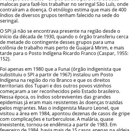
malocas para fazê-los trabalhar no seringal São Luís, onde
contraíram a doença. O etnólogo estima que mais de 400
índios de diversos grupos tenham falecido na sede do
seringal.
O SPI já não se encontrava presente na região desde o
início da década de 1930, quando o órgão transferiu cerca
de metade do contingente desses grupos para uma
colônia de trabalho mais perto de Guajará Mirim, e mais
tarde para o Posto Indígena Ricardo Franco (Caspar, 1955:
152).
Foi apenas em 1980 que a Funai (órgão indigenista que
substituiu o SPI a partir de 1967) instalou um Posto
Indígena na região do rio Branco e que os direitos
territoriais dos Tupari e dos outros povos vizinhos
começaram a ser reconhecidos pelo Estado brasileiro.
Nessa época, os índios sobreviventes das grandes
epidemias já eram mais resistentes às doenças trazidas
pelos migrantes. Mas o indigenista Mauro Leonel, que
visitou a área em 1984, apontou dezenas de casos de gripe
com complicações e turberculose. A malária, quase
inexistente, tornou-se endêmica a partir de 1983. Em
fevereiro de 1984, havia mais de 15 casos apenas na aldeia