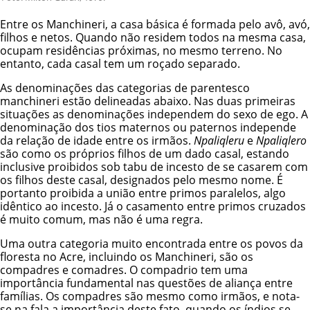
Entre os Manchineri, a casa básica é formada pelo avô, avó,
filhos e netos. Quando não residem todos na mesma casa,
ocupam residências próximas, no mesmo terreno. No
entanto, cada casal tem um roçado separado.
As denominações das categorias de parentesco
manchineri estão delineadas abaixo. Nas duas primeiras
situações as denominações independem do sexo de ego. A
denominação dos tios maternos ou paternos independe
da relação de idade entre os irmãos.
Npaliqleru
e
Npaliqlero
são como os próprios filhos de um dado casal, estando
inclusive proibidos sob tabu de incesto de se casarem com
os filhos deste casal, designados pelo mesmo nome. É
portanto proibida a união entre primos paralelos, algo
idêntico ao incesto. Já o casamento entre primos cruzados
é muito comum, mas não é uma regra.
Uma outra categoria muito encontrada entre os povos da
floresta no Acre, incluindo os Manchineri, são os
compadres e comadres. O compadrio tem uma
importância fundamental nas questões de aliança entre
famílias. Os compadres são mesmo como irmãos, e nota-
se na fala a importância deste fato, quando os índios se