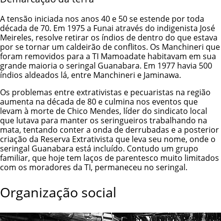
A tensão iniciada nos anos 40 e 50 se estende por toda
década de 70. Em 1975 a
Funai
através do indigenista José
Meireles, resolve retirar os índios de dentro do que estava
por se tornar um caldeirão de conflitos. Os Manchineri que
foram removidos para a
TI Mamoadate
habitavam em sua
grande maioria o seringal Guanabara. Em 1977 havia 500
índios aldeados lá, entre Manchineri e
Jaminawa
.
Os problemas entre extrativistas e pecuaristas na região
aumenta na década de 80 e culmina nos eventos que
levam à morte de Chico Mendes, líder do sindicato local
que lutava para manter os seringueiros trabalhando na
mata, tentando conter a onda de derrubadas e a posterior
criação da Reserva Extrativista que leva seu nome, onde o
seringal Guanabara está incluído. Contudo um grupo
familiar, que hoje tem laços de parentesco muito limitados
com os moradores da TI, permaneceu no seringal.
Organização social