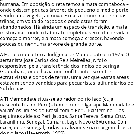
humana. Em oposição direta temos a mata com taboca –
onde existem poucas árvores de pequeno e médio porte,
sendo uma vegetação nova. É mais comum na beira das
trilhas, em volta de roçados e onde estes foram
abandonados. Há ainda um espaço de transição, a mata
misturada – onde o tabocal completou seu ciclo de vida e
começa a morrer, e a mata começa a crescer, havendo
poucas ou nenhuma árvore de grande porte.
A
Funai
criou a Terra Indígena de Mamoadate em 1975. O
sertanista José Carlos dos Reis Meirelles Jr. foi o
responsável pela transferência dos índios do seringal
Guanabara, onde havia um conflito intenso entre
extrativistas e donos de terras, uma vez que vastas áreas
estavam sendo vendidas para pecuaristas latifundiários do
Sul do país.
A TI Mamoadate situa-se ao redor do rio Iaco (cuja
nascente fica no Peru) - tem início no Igarapé Mamoadate e
vai até os limites do Brasil com o Peru. Existem na TI as
seguintes aldeias: Peri, Jatobá, Santa Tereza, Santa Cruz,
Laranjinha, Senegal, Cumaru, Lago Novo e Extrema. Com
exceção de Senegal, todas localizam-se na margem direita
do rio Iaco (Haverroth, 1999).