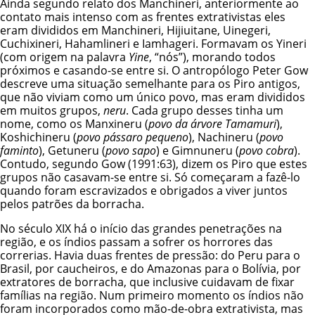
Ainda segundo relato dos Manchineri, anteriormente ao
contato mais intenso com as frentes extrativistas eles
eram divididos em Manchineri, Hijiuitane, Uinegeri,
Cuchixineri, Hahamlineri e Iamhageri. Formavam os Yineri
(com origem na palavra
Yine
, “nós”), morando todos
próximos e casando-se entre si. O antropólogo Peter Gow
descreve uma situação semelhante para os Piro antigos,
que não viviam como um único povo, mas eram divididos
em muitos grupos,
neru
. Cada grupo desses tinha um
nome, como os Manxineru (
povo da árvore Tamamuri
),
Koshichineru (
povo pássaro pequeno
), Nachineru (
povo
faminto
), Getuneru (
povo sapo
) e Gimnuneru (
povo cobra
).
Contudo, segundo Gow (1991:63), dizem os Piro que estes
grupos não casavam-se entre si. Só começaram a fazê-lo
quando foram escravizados e obrigados a viver juntos
pelos patrões da borracha.
No século XIX há o início das grandes penetrações na
região, e os índios passam a sofrer os horrores das
correrias. Havia duas frentes de pressão: do Peru para o
Brasil, por caucheiros, e do Amazonas para o Bolívia, por
extratores de borracha, que inclusive cuidavam de fixar
famílias na região. Num primeiro momento os índios não
foram incorporados como mão-de-obra extrativista, mas