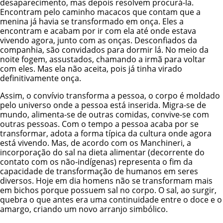
desaparecimento, mas depois resolvem procurá-la.
Encontram pelo caminho macacos que contam que a
menina já havia se transformado em onça. Eles a
encontram e acabam por ir com ela até onde estava
vivendo agora, junto com as onças. Desconfiados da
companhia, são convidados para dormir lá. No meio da
noite fogem, assustados, chamando a irmã para voltar
com eles. Mas ela não aceita, pois já tinha virado
definitivamente onça.
Assim, o convívio transforma a pessoa, o corpo é moldado
pelo universo onde a pessoa está inserida. Migra-se de
mundo, alimenta-se de outras comidas, convive-se com
outras pessoas. Com o tempo a pessoa acaba por se
transformar, adota a forma típica da cultura onde agora
está vivendo. Mas, de acordo com os Manchineri, a
incorporação do sal na dieta alimentar (decorrente do
contato com os não-indígenas) representa o fim da
capacidade de transformação de humanos em seres
diversos. Hoje em dia homens não se transformam mais
em bichos porque possuem sal no corpo. O sal, ao surgir,
quebra o que antes era uma continuidade entre o doce e o
amargo, criando um novo arranjo simbólico.