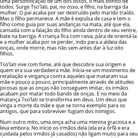
uma personificação de um dos ossos, o mais bonito de
todos. Surge Tso'lati, pai, no osso, e filho, na barriga da
mulher. O pai acaba por ser destruído pelo marido traído.
Mas o filho permanece. A mãe é expulsa de casa e tem o
filho como guia por suas andanças na mata, até que ela,
cansada com a falação do filho ainda dentro de seu ventre,
bate na barriga. A criança fica com raiva, pára de orientá-la
e a mulher acaba por se perder, indo para a aldeia das
onças, onde morre, mas não sem antes dar à luz oito
filhos.
Tso’lati vive com fome, até que descobre sua origem e
quem era sua verdadeira mãe. Inicia-se um movimento de
retaliação e vingança contra aqueles que mataram sua
mãe e pouco a pouco, principalmente através de atitudes
jocosas que as onças não conseguem imitar, os irmãos
acabam por matar todo bando de onças. E no meio da
matança Tso’lati se transforma em deus. Um deus que
vinga a morte da mãe e que se torna exemplo para os
antigos, que para sobreviver fugiam dos inimigos.
Num outro mito, uma onça acha uma menina graciosa e a
leva embora. No início os irmãos dela (ela era órfã e era
cuidada pelos irmãos já casados) não ligam muito para seu