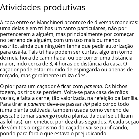
Atividades produtivas
A caça entre os Manchineri acontece de diversas maneiras:
uma delas é em trilhas um tanto particulares, não por
pertencerem a alguém, mas principalmente por começar
no terreno de alguém, com um uso mais ou menos
restrito, ainda que ninguém tenha que pedir autorização
para usá-la. Tais trilhas podem ser curtas, algo em torno
de meia hora de caminhada, ou percorrer uma distância
maior, indo cerca de 3, 4 horas de distância da casa. O
caçador pode estar munido de espingarda ou apenas de
terçado, mas geralmente utiliza cães.
O pior para um caçador é ficar com
panema
. Os bichos
fogem, os tiros se perdem. Volta-se para casa de mãos
vazias, e falta a carne, tão valorizada, na refeição da família.
Para tirar a
panema
deve-se passar
tipi
pelo corpo todo
(uma planta cultivada, também usada como veneno de
pesca) e tomar
sanango
(outra planta, da qual se utilizam
as folhas), um emético, por dez dias seguidos. A cada seção
de vômitos o organismo do caçador vai se purificando,
pondo para fora o que estava o prejudicando.