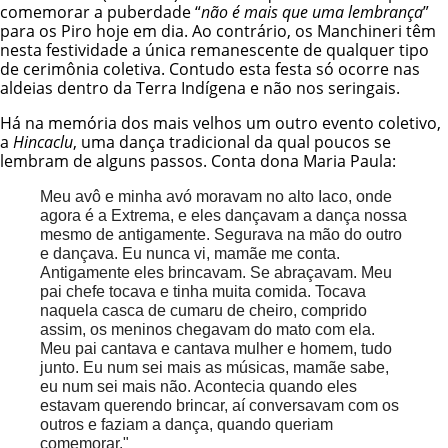
comemorar a puberdade “
não é mais que uma lembrança
”
para os Piro hoje em dia. Ao contrário, os Manchineri têm
nesta festividade a única remanescente de qualquer tipo
de cerimônia coletiva. Contudo esta festa só ocorre nas
aldeias dentro da Terra Indígena e não nos seringais.
Há na memória dos mais velhos um outro evento coletivo,
a
Hincaclu
, uma dança tradicional da qual poucos se
lembram de alguns passos. Conta dona Maria Paula:
Meu avô e minha avó moravam no alto Iaco, onde
agora é a Extrema, e eles dançavam a dança nossa
mesmo de antigamente. Segurava na mão do outro
e dançava. Eu nunca vi, mamãe me conta.
Antigamente eles brincavam. Se abraçavam. Meu
pai chefe tocava e tinha muita comida. Tocava
naquela casca de cumaru de cheiro, comprido
assim, os meninos chegavam do mato com ela.
Meu pai cantava e cantava mulher e homem, tudo
junto. Eu num sei mais as músicas, mamãe sabe,
eu num sei mais não. Acontecia quando eles
estavam querendo brincar, aí conversavam com os
outros e faziam a dança, quando queriam
comemorar."