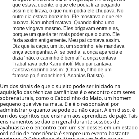
que estava doente, o que ele podia tirar pegando
assim ele tirava, o que num podia ele chupava. No
outro dia estava bonzinho. Ele mostrava o que ele
puxava. Karrunhotí matava. Quando tinha uma
morte vingava mesmo. Eles brigavam entre eles,
porque um queria ter mais poder que o outro. Ele
fazia assim antigamente. Meu pai contava assim.
Diz que ia caçar, um tio, um sobrinho, ele mandava
onça acompanhar. Aí se perdia, a onça aparecia e
dizia ‘não, o caminho é bem aí!’ a onça contava.
Trabalhava pelo Karrunhotí. Meu pai cantava,
cantava sozinho assim” (Charuto, filho de um
famoso pajé manchineri, Ananias Batista).
Um dos sinais de que o sujeito pode ser iniciado na
aquisição das técnicas xamânicas é o encontro com seres
sobrenaturais, como o Caboclinho do Mato, um homem
pequeno que vive na mata. Ele é o responsável por
administrar o quanto se pode ou não caçar. Além disso, é
um dos espíritos que ensinam aos aprendizes de pajé. Tais
ensinamentos se dão em geral durante sessões de
ayahuasca e o encontro com um ser desses em um estado
ordinário de consciência é sempre um evento bastante