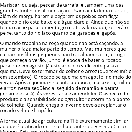
Mariscar, ou seja, pescar de tarrafa, é também uma das
grandes fontes de alimentação. Usam ainda linha e anzol,
além de mergulharem e pegarem os peixes com fisga
quando o rio está baixo e a água clareia. Ainda que não se
tenha carne para comer (algo muito valorizado), se terá o
peixe, tanto do rio Iaco quanto de igarapés e igapós.
O marido trabalha na roça quando não está caçando, a
mulher o faz a maior parte do tempo. Mas mulheres que
cuidam de filhos pequenos não trabalham na roça. Logo
que começa o verão, junho, é época de bater o roçado,
para que em agosto já esteja seco o suficiente para a
queima. Deve-se terminar de colher o arroz (que teve início
em setembro). O roçado se queima em agosto, no meio do
verão. Após a queima se planta abóbora, macaxeira, milho
e arroz, nesta seqüência, seguido de mamão e batata
(inhame e cará). Às vezes cana e amendoim. O aspecto do
produto e a sensibilidade do agricultor determina o ponto
da colheita. Quando chega o inverno deve-se replantar o
roçado velho e limpá-lo.
A forma atual de agricultura na TI é extremamente similar
ao que é praticado entre os habitantes da Reserva Chico