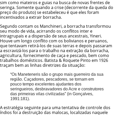
sim como mateiros e guias na busca de novas frentes de
seringa. Somente quando a crise (decorrente da queda do
preço do produto) se estabeleceu é que eles foram
incentivados a extrair borracha.
Segundo contam os Manchineri, a borracha transformou
seu modo de vida, acirrando os conflitos inter e
intragrupais e a dispersão de seus ancestrais, Yineri.
Houve um longo conflito com os bolivianos e peruanos,
que tentavam retirá-los de suas terras e depois passaram
a escravizá-los para o trabalho na extração da borracha,
agricultura, fornecimento de caça e pescado, bem como
trabalhos domésticos. Batista & Roquete Pinto em 1926
traçam bem as linhas diretrizes da situação:
“Os Maneteneris são o grupo mais guerreiro da sua
região. Caçadores, pescadores, se tornam em
pouco tempo excelentes ajudantes dos
seringueiros, desbravadores do Acre e construtores
das primeiras vilas civilizadas” (in Gonçalves,
1991:181).
A estratégia seguinte para uma tentativa de controle dos
índios foi a destruição das malocas, localizadas naquele