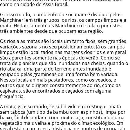
como na cidade de Assis Brasil.
Grosso modo, o ambiente que ocupam é dividido pelos
Manchineri em três grupos: os rios, os campos limpos e a
mata. Historicamente os Manchineri circulam por estes
três ambientes desde que ocupam esta região.
Os rios a as matas são locais um tanto fixos, sem grandes
variações sazonais no seu posicionamento. Já os campos
limpos estão localizados nas margens dos rios e em geral
são aparentes somente nas épocas do verão. Como se
trata de planícies que são inundadas nas cheias, quando o
rio abaixa, uma parte do terreno antes inundado é
ocupado pelas gramíneas de uma forma bem variada.
Nestes locais animais pastadores, como os veados, e
outros que se dirigem constantemente ao rio, como as
capivaras, são encontrados e caçados com alguma
freqüência.
A mata, grosso modo, se subdivide em: restinga – mata
sem taboca (um tipo de bambu com espinhos), limpa por
baixo, fácil de andar e com muita caça, constituindo uma
vegetação mais velha e próxima do clímax ecológico. Em
geral estão a uma certa distância de pontos de ocupação