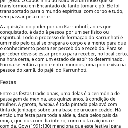
perigoso. O Caboclinho do Mato era um índio que se
transformou em Encantado de tanto tomar cipó. Ele foi
transportado para o mundo espiritual com corpo e tudo,
sem passar pela morte.
A aquisição do poder por um Karrunhotí, antes que
conquistado, é dado à pessoa por um ser físico ou
espiritual. Todo o processo de formação do Karrunhotí é
um meio pelo qual se prepara o corpo e a mente para que
o conhecimento possa ser percebido e recebido. Para se
perceber deve-se estar pronto para receber, no local certo,
na hora certa, e com um estado de espírito determinado.
Forma-se então a ponte entre mundos, uma ponte viva na
pessoa do xamã, do pajé, do Karrunhotí.
Festas
Entre as festas tradicionais, uma delas é a cerimônia de
passagem da menina, aos quinze anos, à condição de
mulher. A garota,
Iunaulu
, é toda pintada pela avó com
tinta de jenipapo sobre uma base de urucum cozido. Há
então uma festa para toda a aldeia, dada pelos pais da
moça, que dura um dia inteiro, com muita caiçuma e
comida. Gow (1991:130) menciona que este festival para