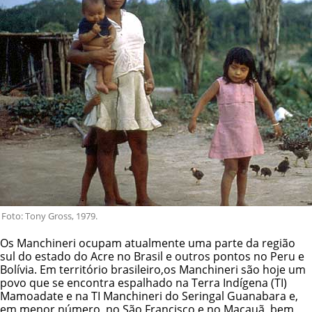
Foto: Tony Gross, 1979.
Os Manchineri ocupam atualmente uma parte da região
sul do estado do Acre no Brasil e outros pontos no Peru e
Bolívia. Em território brasileiro,os Manchineri são hoje um
povo que se encontra espalhado na
Terra Indígena (TI)
Mamoadate
e na
TI Manchineri do Seringal Guanabara
e,
em menor número, no São Francisco e no Macauã, bem