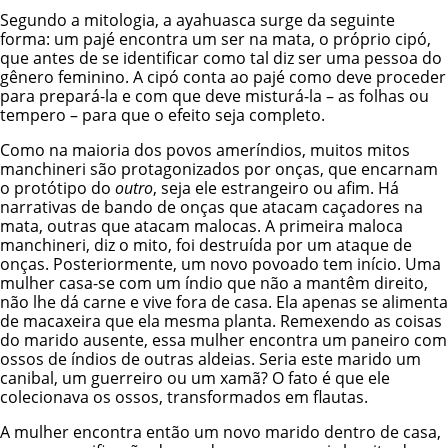
Segundo a mitologia, a ayahuasca surge da seguinte
forma: um pajé encontra um ser na mata, o próprio cipó,
que antes de se identificar como tal diz ser uma pessoa do
gênero feminino. A cipó conta ao pajé como deve proceder
para prepará-la e com que deve misturá-la – as folhas ou
tempero – para que o efeito seja completo.
Como na maioria dos povos ameríndios, muitos mitos
manchineri são protagonizados por onças, que encarnam
o protótipo do
outro
, seja ele estrangeiro ou afim. Há
narrativas de bando de onças que atacam caçadores na
mata, outras que atacam malocas. A primeira maloca
manchineri, diz o mito, foi destruída por um ataque de
onças. Posteriormente, um novo povoado tem início. Uma
mulher casa-se com um índio que não a mantêm direito,
não lhe dá carne e vive fora de casa. Ela apenas se alimenta
de macaxeira que ela mesma planta. Remexendo as coisas
do marido ausente, essa mulher encontra um paneiro com
ossos de índios de outras aldeias. Seria este marido um
canibal, um guerreiro ou um xamã? O fato é que ele
colecionava os ossos, transformados em flautas.
A mulher encontra então um novo marido dentro de casa,