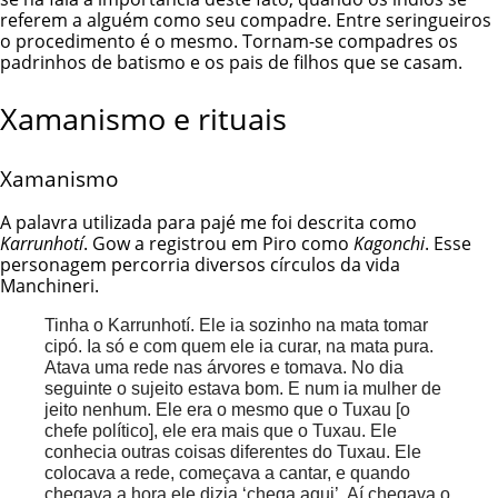
referem a alguém como seu compadre. Entre seringueiros
o procedimento é o mesmo. Tornam-se compadres os
padrinhos de batismo e os pais de filhos que se casam.
Xamanismo e rituais
Xamanismo
A palavra utilizada para pajé me foi descrita como
Karrunhotí
. Gow a registrou em Piro como
Kagonchi
. Esse
personagem percorria diversos círculos da vida
Manchineri.
Tinha o Karrunhotí. Ele ia sozinho na mata tomar
cipó. Ia só e com quem ele ia curar, na mata pura.
Atava uma rede nas árvores e tomava. No dia
seguinte o sujeito estava bom. E num ia mulher de
jeito nenhum. Ele era o mesmo que o Tuxau [o
chefe político], ele era mais que o Tuxau. Ele
conhecia outras coisas diferentes do Tuxau. Ele
colocava a rede, começava a cantar, e quando
chegava a hora ele dizia ‘chega aqui’. Aí chegava o