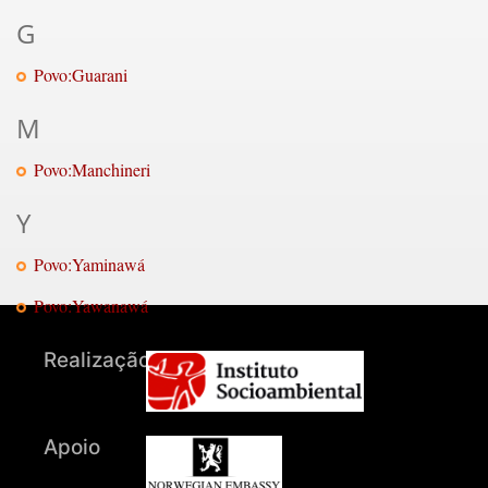
G
Povo:Guarani
M
Povo:Manchineri
Y
Povo:Yaminawá
Povo:Yawanawá