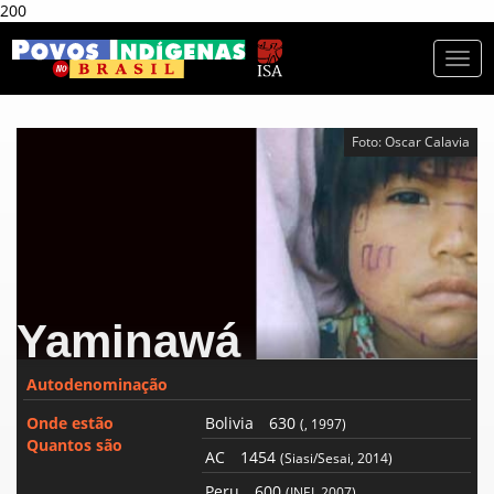
200
Togg
navi
Foto: Oscar Calavia
Yaminawá
Autodenominação
Onde estão
Bolivia
630
(, 1997)
Quantos são
AC
1454
(Siasi/Sesai, 2014)
Peru
600
(INEI, 2007)