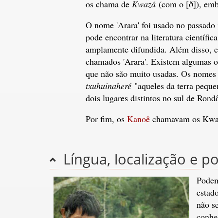
os chama de
Kwazá
(com o [ð]), emb
O nome 'Arara' foi usado no passado
pode encontrar na literatura científi
amplamente difundida. Além disso, e
chamados 'Arara'. Existem algumas o
que não são muito usadas. Os nome
txuhuinaheré
"aqueles da terra pequ
dois lugares distintos no sul de Rond
Por fim, os
Kanoê
chamavam os Kwa
Língua, localização e p
Podem
estad
não se
conhe