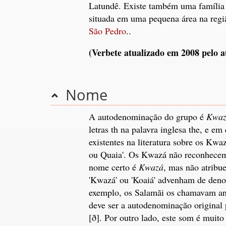
Latundê. Existe também uma família
situada em uma pequena área na regi
São Pedro
..
(Verbete atualizado em 2008 pelo a
Nome
A autodenominação do grupo é
Kwaz
letras th na palavra inglesa the, e em
existentes na literatura sobre os Kwa
ou Quaia'. Os Kwazá não reconhecem
nome certo é
Kwazá
, mas não atribu
'Kwazá' ou 'Koaiá' advenham de deno
exemplo, os Salamãi os chamavam a
deve ser a autodenominação original 
[ð]. Por outro lado, este som é muito