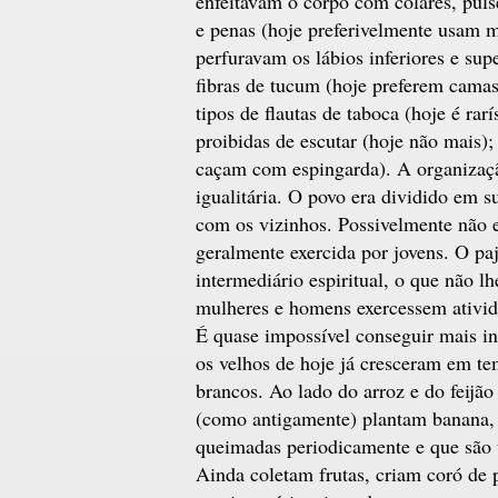
enfeitavam o corpo com colares, puls
e penas (hoje preferivelmente usam mi
perfuravam os lábios inferiores e sup
fibras de tucum (hoje preferem cama
tipos de flautas de taboca (hoje é ra
proibidas de escutar (hoje não mais)
caçam com espingarda). A organização 
igualitária. O povo era dividido em s
com os vizinhos. Possivelmente não e
geralmente exercida por jovens. O p
intermediário espiritual, o que não l
mulheres e homens exercessem ativida
É quase impossível conseguir mais i
os velhos de hoje já cresceram em te
brancos. Ao lado do arroz e do feijã
(como antigamente) plantam banana,
queimadas periodicamente e que são 
Ainda coletam frutas, criam coró de p