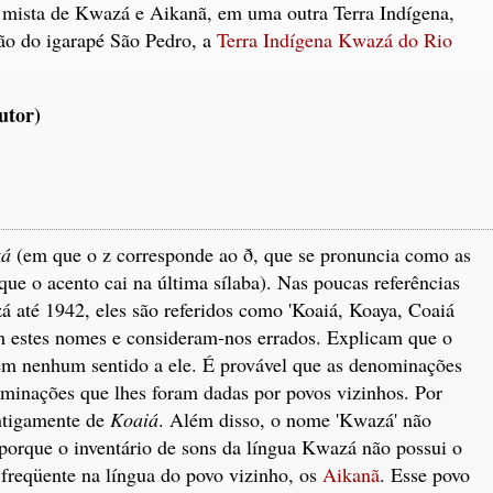
 mista de Kwazá e Aikanã, em uma outra Terra Indígena,
ão do igarapé São Pedro, a
Terra Indígena Kwazá do Rio
utor)
á
(em que o z corresponde ao ð, que se pronuncia como as
 que o acento cai na última sílaba). Nas poucas referências
zá até 1942, eles são referidos como 'Koaiá, Koaya, Coaiá
 estes nomes e consideram-nos errados. Explicam que o
em nenhum sentido a ele. É provável que as denominações
minações que lhes foram dadas por povos vizinhos. Por
ntigamente de
Koaiá
. Além disso, o nome 'Kwazá' não
porque o inventário de sons da língua Kwazá não possui o
 freqüente na língua do povo vizinho, os
Aikanã
. Esse povo