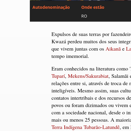
Autodenominação
Onde estão
RO
Expulsos de suas terras por fazendei
Kwazá perdeu muitos dos seus integra
que vivem juntas com os
Aikanã
e
La
tempo imemorial.
Eram conhecidos na literatura como '
Tuparí
,
Mekens/Sakurabiat
, Salamãi 
relações entre si, através de troca d
inteligíveis. Mesmo assim, suas cult
contatos intertribais e dos recursos 
povos ou foram dizimados ou vivem es
com a sociedade nacional, desde o in
mais ou menos 25 pessoas. A maiori
Terra Indígena Tubarão-Latundê
, em 