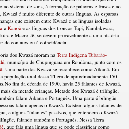
o ao sistema de sons, à formação de palavras e frases e ao
o, Kwazá é muito diferente de outras línguas. As esparsas
hanças que existem entre Kwazá e as línguas isoladas
ã
e
Kanoê
e as línguas dos troncos Tupí, Nambikwára,
kúra e Macro-Jê, se devem provavelmente a uma história
ar de contatos ou à coincidência.
oria dos Kwazá moram na
Terra Indígena Tubarão-
dê
, município de Chupinguaia em Rondônia, junto com os
ã
. Uma parte dos Kwazá se reconhece como Aikanã. Em
 a população total dessa TI era de aproximadamente 150
as.No fim da década de 1990, havia 25 falantes de Kwazá,
 mais da metade crianças. Metade dos Kwazá é trilíngüe,
também falam Aikanã e Português. Uma parte é bilíngüe
essoas falam apenas o Kwazá. Existem alguns falantes de
ua, e alguns "falantes" passivos, que entendem o Kwazá.
ilíngüe, falando também o Português. Nessa Terra
dê
, que fala uma língua que se pode classificar como