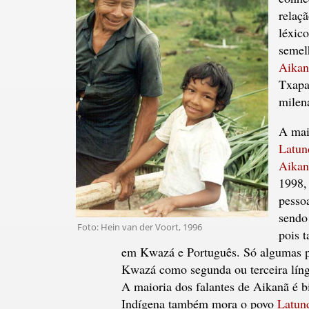
relaçã
léxic
semel
Aikan
Txapa
milen
A mai
Latun
Aikan
1998,
pesso
sendo
Foto: Hein van der Voort, 1996
pois 
em Kwazá e Português. Só algumas p
Kwazá como segunda ou terceira líng
A maioria dos falantes de Aikanã é b
Indígena também mora o povo
Latun