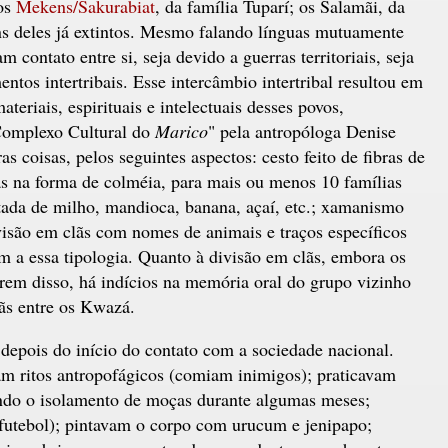
 os
Mekens/Sakurabiat
, da família Tuparí; os Salamãi, da
ns deles já extintos. Mesmo falando línguas mutuamente
m contato entre si, seja devido a guerras territoriais, seja
entos intertribais. Esse intercâmbio intertribal resultou em
ateriais, espirituais e intelectuais desses povos,
Complexo Cultural do
Marico
" pela antropóloga Denise
as coisas, pelos seguintes aspectos: cesto feito de fibras de
as na forma de colméia, para mais ou menos 10 famílias
tada de milho, mandioca, banana, açaí, etc.; xamanismo
ivisão em clãs com nomes de animais e traços específicos
 a essa tipologia. Quanto à divisão em clãs, embora os
m disso, há indícios na memória oral do grupo vizinho
lãs entre os Kwazá.
depois do início do contato com a sociedade nacional.
am ritos antropofágicos (comiam inimigos); praticavam
vendo o isolamento de moças durante algumas meses;
futebol); pintavam o corpo com urucum e jenipapo;