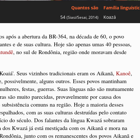
Quantos são
Família linguísti
54
Koazá
(Siasi/Sesai, 2014)
ros após a abertura da BR-364, na década de 60, o povo
ntes e de suas cultura. Hoje são apenas umas 40 pessoas,
tundê
, no sul de Rondônia, região onde moravam desde
Koaiá'. Seus vizinhos tradicionais eram os Aikanã,
Kanoê
,
e, possivelmente, alguns outros. Esses povos mantinham
e mulheres, festas, guerras. Suas línguas não são mutuamente
uras são muito parecidas, provavelmente por causa dos
de subsistência comuns na região. Hoje a maioria desses
palhados, com as suas culturas destruídas pelo contato
ício do século. Dos falantes da língua Kwazá sobraram
a dos Kwazá já está mestiçada com os Aikanã e mora na
Rondônia, junto com os remanescentes dos povos Aikanã e