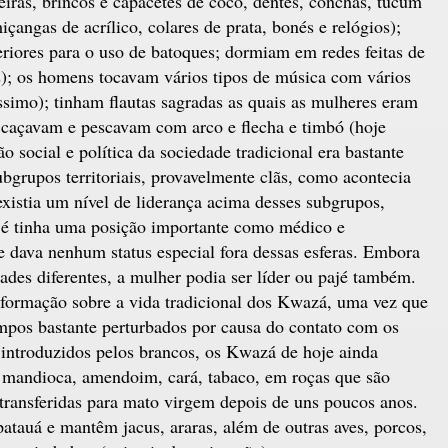
eiras, brincos e capacetes de coco, dentes, conchas, tucum
çangas de acrílico, colares de prata, bonés e relógios);
eriores para o uso de batoques; dormiam em redes feitas de
s); os homens tocavam vários tipos de música com vários
ríssimo); tinham flautas sagradas as quais as mulheres eram
; caçavam e pescavam com arco e flecha e timbó (hoje
social e política da sociedade tradicional era bastante
ubgrupos territoriais, provavelmente clãs, como acontecia
xistia um nível de liderança acima desses subgrupos,
ajé tinha uma posição importante como médico e
he dava nenhum status especial fora dessas esferas. Embora
des diferentes, a mulher podia ser líder ou pajé também.
nformação sobre a vida tradicional dos Kwazá, uma vez que
mpos bastante perturbados por causa do contato com os
o introduzidos pelos brancos, os Kwazá de hoje ainda
 mandioca, amendoim, cará, tabaco, em roças que são
transferidas para mato virgem depois de uns poucos anos.
atauá e mantêm jacus, araras, além de outras aves, porcos,