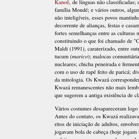
Kanoê
, de línguas não classificadas;
família Mondé; e vários outros, algu
não inteligíveis, esses povos mantinha
decorrente de alianças, festas e casam
fortes semelhanças entre as culturas m
constituindo o que foi chamado de "
Maldi (1991), caraterizado, entre outr
tucum (
marico
); malocas comunitári
nucleares; chicha peneirada e fermen
com o uso de rapé feito de paricá; d
da mitologia. Os Kwazá correspondem
Kwazá remanescentes não mais lembre
que sugerem a antiga existência de c
Vários costumes desapareceram logo 
Antes do contato, os Kwazá realizav
ritos de iniciação de adultos, envol
jogavam bola de cabeça (hoje jogam 