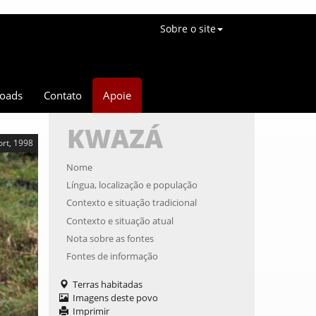
Sobre o site
oads
Contato
Apoie
KWAZÁ
ort, 1998
Nome
Língua, localização e população
Contexto e situação tradicional
Contexto e situação atual
Nota sobre as fontes
Fontes de informação
Terras habitadas
Imagens deste povo
Imprimir