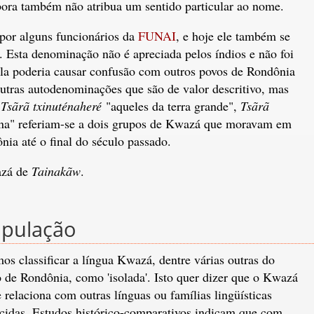
ora também não atribua um sentido particular ao nome.
 por alguns funcionários da
FUNAI
, e hoje ele também se
ca. Esta denominação não é apreciada pelos índios e não foi
la poderia causar confusão com outros povos de Rondônia
utras autodenominações que são de valor descritivo, mas
s
Tsãrã txinuténaheré
"aqueles da terra grande",
Tsãrã
ena" referiam-se a dois grupos de Kwazá que moravam em
ônia até o final do século passado.
zá de
Tainakãw
.
opulação
os classificar a língua Kwazá, dentre várias outras do
o de Rondônia, como 'isolada'. Isto quer dizer que o Kwazá
 relaciona com outras línguas ou famílias lingüísticas
cidas. Estudos histórico-comparativos indicam que com