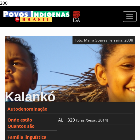
200
Togg
navi
Foto: Maira Soares Ferreira, 2008
Kalankó
Autodenominação
Onde estão
AL
329
(Siasi/Sesai, 2014)
Quantos são
Família linguística