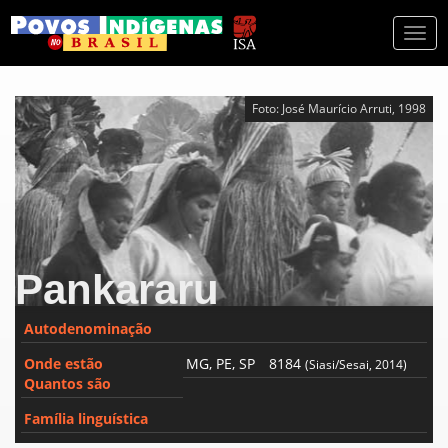
Togg
navi
Foto: José Maurício Arruti, 1998
Pankararu
Autodenominação
Onde estão
MG, PE, SP
8184
(Siasi/Sesai, 2014)
Quantos são
Família linguística