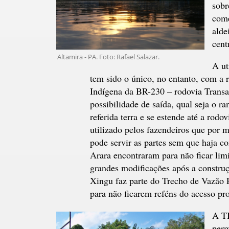
sobr
come
alde
cent
Altamira - PA. Foto: Rafael Salazar.
A ut
tem sido o único, no entanto, com a
Indígena da BR-230 – rodovia Transa
possibilidade de saída, qual seja o r
referida terra e se estende até a rod
utilizado pelos fazendeiros que por
pode servir as partes sem que haja co
Arara encontraram para não ficar lim
grandes modificações após a constru
Xingu faz parte do Trecho de Vazão Re
para não ficarem reféns do acesso pro
A TI
perm