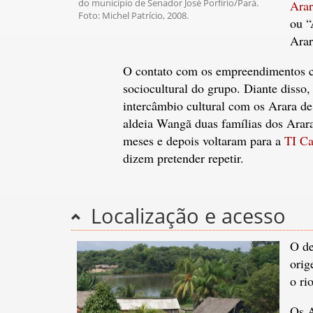
do município de Senador José Porfírio/Pará.
Arar
Foto: Michel Patrício, 2008.
ou “
Arar
O contato com os empreendimentos col
sociocultural do grupo. Diante disso,
intercâmbio cultural com os Arara de
aldeia Wangã duas famílias dos Arara
meses e depois voltaram para a
TI Ca
dizem pretender repetir.
Localização e acesso
O de
orig
o ri
Os A