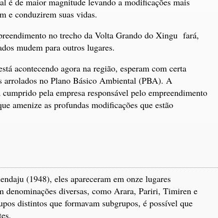
ral é de maior magnitude levando a modificações mais
em e conduzirem suas vidas.
preendimento no trecho da Volta Grando do Xingu fará,
tados mudem para outros lugares.
tá acontecendo agora na região, esperam com certa
os arrolados no Plano Básico Ambiental (PBA). A
ja cumprido pela empresa responsável pelo empreendimento
 que amenize as profundas modificações que estão
endaju (1948), eles apareceram em onze lugares
om denominações diversas, como Arara, Pariri, Timiren e
upos distintos que formavam subgrupos, é possível que
tes.