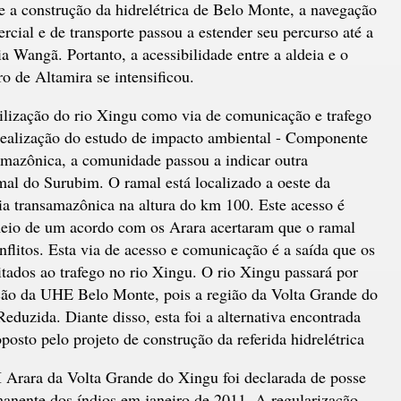
e a construção da hidrelétrica de Belo Monte, a navegação
rcial e de transporte passou a estender seu percurso até a
ia Wangã. Portanto, a acessibilidade entre a aldeia e o
ro de Altamira se intensificou.
ilização do rio Xingu como via de comunicação e trafego
 realização do estudo de impacto ambiental - Componente
mazônica, a comunidade passou a indicar outra
amal do Surubim. O ramal está localizado a oeste da
ovia transamazônica na altura do km 100. Este acesso é
 meio de um acordo com os Arara acertaram que o ramal
nflitos. Esta via de acesso e comunicação é a saída que os
itados ao trafego no rio Xingu. O rio Xingu passará por
ção da UHE Belo Monte, pois a região da Volta Grande do
duzida. Diante disso, esta foi a alternativa encontrada
posto pelo projeto de construção da referida hidrelétrica
 Arara da Volta Grande do Xingu foi declarada de posse
anente dos índios em janeiro de 2011. A regularização