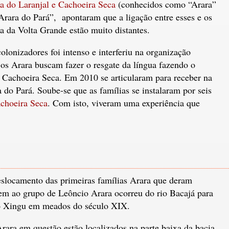
a do Laranjal e Cachoeira Seca
(conhecidos como “Arara”
Arara do Pará”, apontaram que a ligação entre esses e os
a da Volta Grande estão muito distantes.
onizadores foi intenso e interferiu na organização
 os Arara buscam fazer o resgate da língua fazendo o
 Cachoeira Seca. Em 2010 se articularam para receber na
 do Pará. Soube-se que as famílias se instalaram por seis
choeira Seca
. Com isto, viveram uma experiência que
slocamento das primeiras famílias Arara que deram
em ao grupo de Leôncio Arara ocorreu do rio Bacajá para
o Xingu em meados do século XIX.
rara em questão estão localizados na parte baixa da bacia