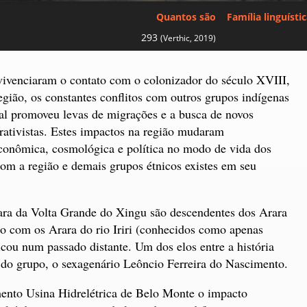
Quantos são
Família linguísti
293
(Verthic, 2019)
ivenciaram o contato com o colonizador do século XVIII,
egião, os constantes conflitos com outros grupos indígenas
al promoveu levas de migrações e a busca de novos
rativistas. Estes impactos na região mudaram
econômica, cosmológica e política no modo de vida dos
om a região e demais grupos étnicos existes em seu
rara da Volta Grande do Xingu são descendentes dos Arara
co com os Arara do rio Iriri (conhecidos como apenas
ficou num passado distante. Um dos elos entre a história
fe do grupo, o sexagenário Leôncio Ferreira do Nascimento.
nto Usina Hidrelétrica de Belo Monte o impacto