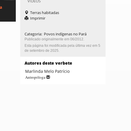
VÍDEOS
ca
Terras habitadas
Imprimir
Categoria
:
Povos indígenas no Pará
Publicado originalmente em 06/2012.
Esta página foi modificada pela última vez em 5
de setembro de 2025.
Autores deste verbete
Marlinda Melo Patrício
Antropóloga