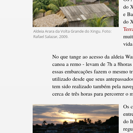
do X
e Ba
do X
Terr
Aldeia Arara da Volta Grande do Xingu. Foto:
muit
Rafael Salazar, 2009.
vida
No que tange ao acesso da aldeia Wa
canoa a remo - levam de 7h a 8horas 
essas embarcações fazem o mesmo tra
utilizado desde que seus antepassad
tem sido realizado também pela nave
cerca de três horas para percorrer o 
Os c
entr
do I
regu