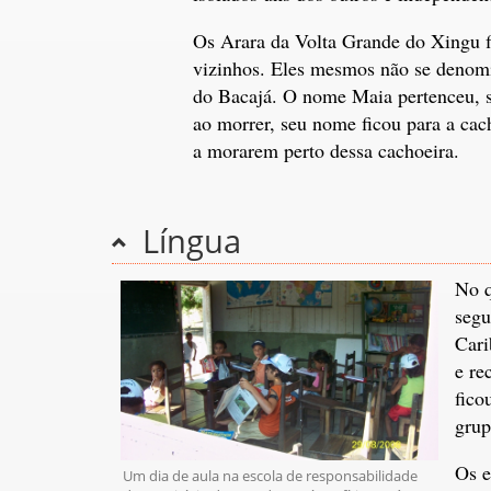
Os Arara da Volta Grande do Xingu 
vizinhos. Eles mesmos não se denom
do Bacajá. O nome Maia pertenceu, s
ao morrer, seu nome ficou para a cac
a morarem perto dessa cachoeira.
Língua
No q
segu
Cari
e re
fico
grup
Os e
Um dia de aula na escola de responsabilidade