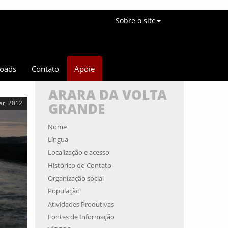
Sobre o site
oads
Contato
Apoie
ARARA DA VOLTA
ar, 2012.
GRANDE
Nome
Língua
Localização e acesso
Histórico do Contato
Organização social
População
Atividades Produtivas
Fontes de Informação