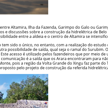
ntre Altamira, Ilha da Fazenda, Garimpo do Galo ou Garimp
os e discussões sobre a construção da hidrelétrica de Bel
bilidade entre a aldeia e o centro de Altamira se intensific
go tem sido o único, no entanto, com a realização do estud
a possibilidade de saída, qual seja o ramal do Surubim. O r
. Este acesso é utilizado pelos fazendeiros que por meio 
 e comunicação é a saída que os Arara encontraram para não 
nte, pois a região da Volta Grande do Xingu faz parte do T
proposto pelo projeto de construção da referida hidrelétri