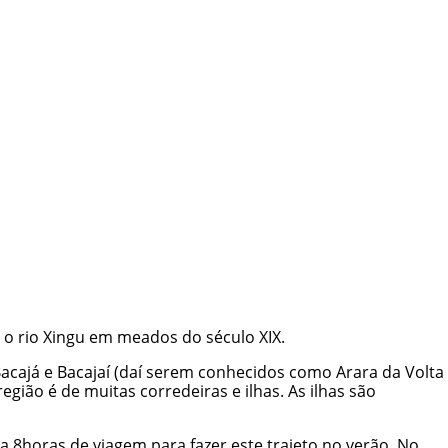
 o rio Xingu em meados do século XIX.
Bacajá e Bacajaí (daí serem conhecidos como Arara da Volta
 região é de muitas corredeiras e ilhas. As ilhas são
 8horas de viagem para fazer este trajeto no verão. No