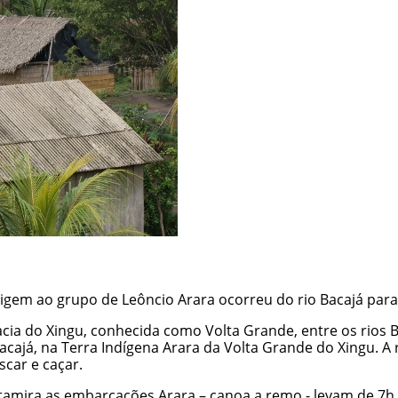
igem ao grupo de Leôncio Arara ocorreu do rio Bacajá para
acia do Xingu, conhecida como Volta Grande, entre os rios 
acajá, na
Terra Indígena Arara da Volta Grande do Xingu
. A
scar e caçar.
tamira as embarcações Arara – canoa a remo - levam de 7h a