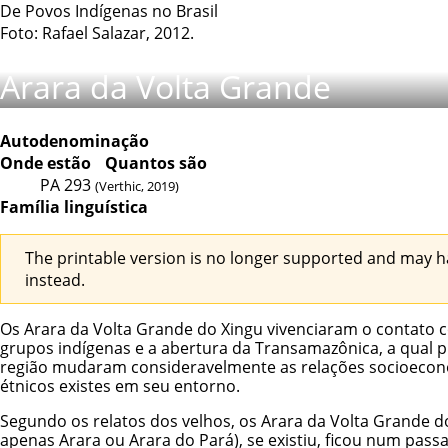
De Povos Indígenas no Brasil
Foto: Rafael Salazar, 2012.
Arara da Volta Grande
Autodenominação
Onde estão
Quantos são
PA
293
(Verthic, 2019)
Família linguística
The printable version is no longer supported and may h
instead.
Os Arara da Volta Grande do Xingu vivenciaram o contato co
grupos indígenas e a abertura da Transamazônica, a qual p
região mudaram consideravelmente as relações socioeconô
étnicos existes em seu entorno.
Segundo os relatos dos velhos, os Arara da Volta Grande d
apenas
Arara
ou Arara do Pará), se existiu, ficou num pass