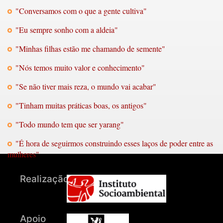
"Conversamos com o que a gente cultiva"
"Eu sempre sonho com a aldeia"
"Minhas filhas estão me chamando de semente"
"Nós temos muito valor e conhecimento"
"Se não tiver mais reza, o mundo vai acabar"
"Tinham muitas práticas boas, os antigos"
"Todo mundo tem que ser yarang"
"É hora de seguirmos construindo esses laços de poder entre as
mulheres"