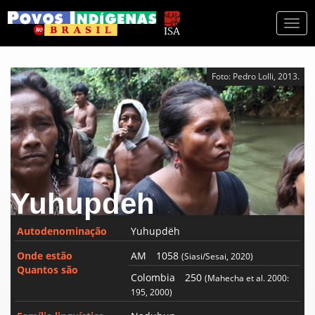
Togg
navi
Foto: Pedro Lolli, 2013.
Yuhupdeh
Autodenominação
Yuhupdëh
Onde estão
AM
1058
(Siasi/Sesai, 2020)
Quantos são
Colombia
250
(Mahecha et al. 2000:
195, 2000)