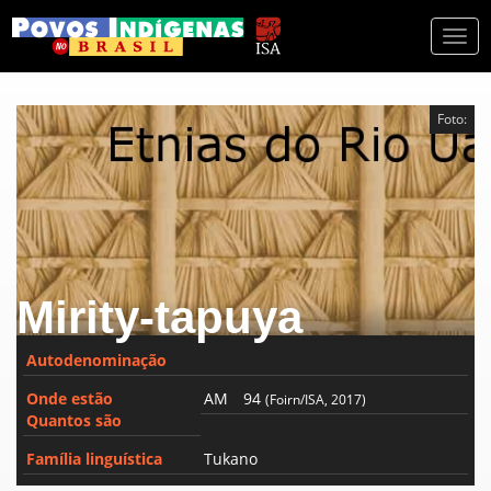
Togg
navi
Foto:
Mirity-tapuya
Autodenominação
Onde estão
AM
94
(Foirn/ISA, 2017)
Quantos são
Família linguística
Tukano