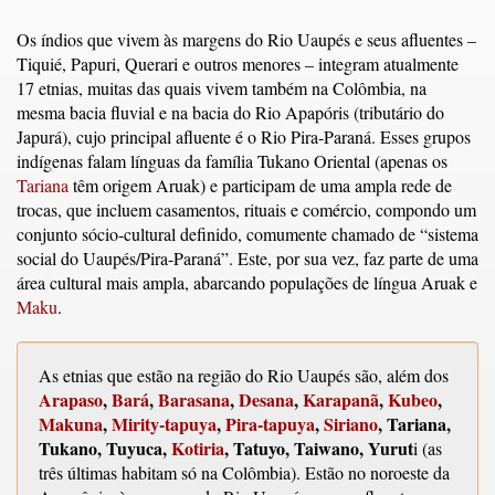
Os índios que vivem às margens do Rio Uaupés e seus afluentes –
Tiquié, Papuri, Querari e outros menores – integram atualmente
17 etnias, muitas das quais vivem também na Colômbia, na
mesma bacia fluvial e na bacia do Rio Apapóris (tributário do
Japurá), cujo principal afluente é o Rio Pira-Paraná. Esses grupos
indígenas falam línguas da família Tukano Oriental (apenas os
Tariana
têm origem Aruak) e participam de uma ampla rede de
trocas, que incluem casamentos, rituais e comércio, compondo um
conjunto sócio-cultural definido, comumente chamado de “sistema
social do Uaupés/Pira-Paraná”. Este, por sua vez, faz parte de uma
área cultural mais ampla, abarcando populações de língua Aruak e
Maku
.
As etnias que estão na região do Rio Uaupés são, além dos
Arapaso
,
Bará
,
Barasana
,
Desana
,
Karapanã
,
Kubeo
,
Makuna
,
Mirity-tapuya
,
Pira-tapuya
,
Siriano
, Tariana,
Tukano, Tuyuca,
Kotiria
, Tatuyo, Taiwano, Yurut
i (as
três últimas habitam só na Colômbia). Estão no noroeste da