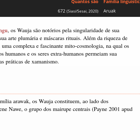
Quantos são
Família linguísti
672
Aruak
(Siasi/Sesai, 2020)
ngu
, os Wauja são notórios pela singularidade de sua
sua arte plumária e máscaras rituais. Além da riqueza de
ui uma complexa e fascinante mito-cosmologia, na qual os
, os humanos e os seres extra-humanos permeiam sua
as práticas de xamanismo.
mília arawak, os Wauja constituem, ao lado dos
wene Nawe, o grupo dos mairupe centrais (Payne 2001 apud