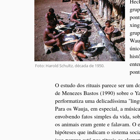
Heck
grup
pont
xing
grup
Wauj
únic
hist
ente
Foto: Harold Schultz, década de 1950.
pont
O estudo dos rituais parece ser um 
de Menezes Bastos (1990) sobre o Ya
performatiza uma delicadíssima "ling
Para os Wauja, em especial, a música 
envolvendo fatos simples da vida, so
os animais eram gente e falavam. O es
hipóteses que indicam o sistema soci
isso porque está nos rituais os eleme