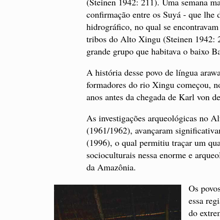
(Steinen 1942: 211). Uma semana mai
confirmação entre os Suyá - que lh
hidrográfico, no qual se encontravam
tribos do Alto Xingu (Steinen 1942: 
grande grupo que habitava o baixo Ba
A história desse povo de língua araw
formadores do rio Xingu começou, no
anos antes da chegada de Karl von de
As investigações arqueológicas no Al
(1961/1962), avançaram significativ
(1996), o qual permitiu traçar um qu
socioculturais nessa enorme e arqueo
da Amazônia.
Os povos
essa reg
do extre