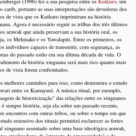
enberger (1996) fez a sua pesquisa entre os
Kuikuro
, um
o carib, portanto as suas interpretações são devedoras dos
os de vista que os Kuikuro imprimiram na história
uana. Agora é necessário seguir as trilhas dos três últimos
os arawak que ainda preservam a sua história oral, os
a, os Mehinako e os Yawalapiti. Entre os primeiros, os
os indivíduos capazes de transmitir, com segurança, as
órias do passado estão em sua última década de vida. O
ndimento da história xinguana será mais rico quanto mais
os de vista forem confrontados.
dos melhores caminhos para isso, como demonstra o estudo
wari entre os Kamayurá. A música ritual, por exemplo,
uagem de historicização" das relações entre os xinguanos.
é sempre história, seja ela sobre um passado recente,
bre encontros com outras tribos, ou sobre o tempo em que
tudo extensivo dos rituais permitirá esclarecer as fortes
al xinguano assentado sobre uma base ideológica arawak,
ntos atualizadores da "etiqueta da xinguanidade" e da