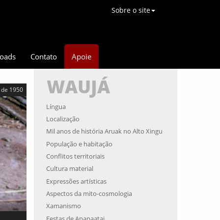
Sobre o site
oads
Contato
Apoie
WAUJÁ
a de 1950
Língua
Localização
Mil anos de história Aruak no Alto Xingu
População e habitação
Conflitos territoriais
Cultura material
Expressões artísticas
Aspectos da mito-cosmologia
Xamanismo
Festas de Apapaatai