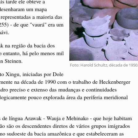
s tarde ele obteve a
e desenharam um mapa
 representadas a maioria das
255) - de que "vaurá" era um
ávi.
ak na região da bacia dos
 entanto, há pelo menos mil
n Steinen.
Foto: Harold Schultz, década de 1950
to Xingu, iniciadas por Dole
amente na década de 1990 com o trabalho de Heckenberger
adro preciso e extenso das mudanças e continuidades
logicamente pouco explorada área da periferia meridional
 de língua Arawak - Wauja e Mehinako - que hoje habitam
ião são os descendentes diretos de vários grupos imigrados
mo sudoeste da bacia amazônica e que estabeleceram as