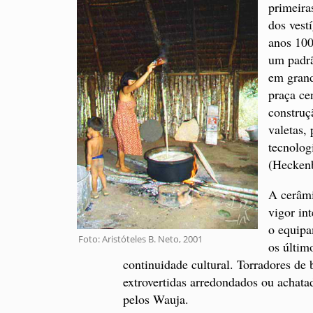
primeira
dos vest
anos 100
um padrã
em grand
praça ce
construç
valetas,
tecnologi
(Heckenb
A cerâmi
vigor in
o equip
Foto: Aristóteles B. Neto, 2001
os últim
continuidade cultural. Torradores de 
extrovertidas arredondados ou achata
pelos Wauja.