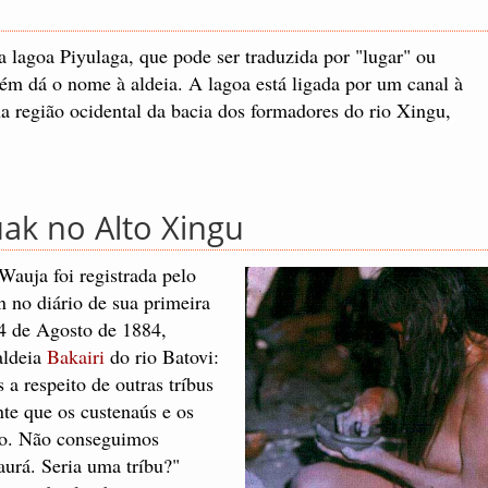
lagoa Piyulaga, que pode ser traduzida por "lugar" ou
m dá o nome à aldeia. A lagoa está ligada por um canal à
na região ocidental da bacia dos formadores do rio Xingu,
uak no Alto Xingu
 Wauja foi registrada pelo
 no diário de sua primeira
24 de Agosto de 1884,
aldeia
Bakairi
do rio Batovi:
 a respeito de outras tríbus
te que os custenaús e os
io. Não conseguimos
urá. Seria uma tríbu?"