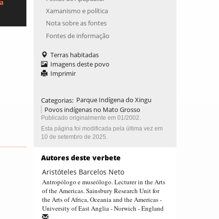
ca
Xamanismo e política
Nota sobre as fontes
Fontes de informação
Terras habitadas
Imagens deste povo
Imprimir
Categorias
:
Parque Indígena do Xingu
Povos indígenas no Mato Grosso
Publicado originalmente em 01/2002.
Esta página foi modificada pela última vez em
10 de setembro de 2025.
Autores deste verbete
Aristóteles Barcelos Neto
Antropólogo e museólogo. Lecturer in the Arts
of the Americas. Sainsbury Research Unit for
the Arts of Africa, Oceania and the Americas -
University of East Anglia - Norwich - England