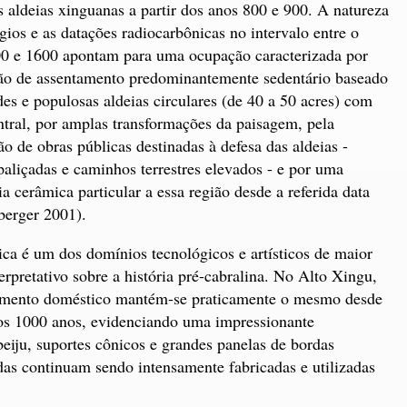
s aldeias xinguanas a partir dos anos 800 e 900. A natureza
ígios e as datações radiocarbônicas no intervalo entre o
0 e 1600 apontam para uma ocupação caracterizada por
o de assentamento predominantemente sedentário baseado
es e populosas aldeias circulares (de 40 a 50 acres) com
ntral, por amplas transformações da paisagem, pela
ão de obras públicas destinadas à defesa das aldeias -
 paliçadas e caminhos terrestres elevados - e por uma
a cerâmica particular a essa região desde a referida data
erger 2001).
ca é um dos domínios tecnológicos e artísticos de maior
terpretativo sobre a história pré-cabralina. No Alto Xingu,
amento doméstico mantém-se praticamente o mesmo desde
os 1000 anos, evidenciando uma impressionante
beiju, suportes cônicos e grandes panelas de bordas
das continuam sendo intensamente fabricadas e utilizadas