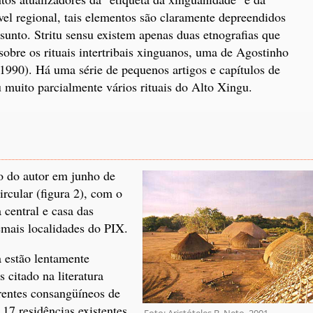
ível regional, tais elementos são claramente depreendidos
ssunto. Stritu sensu existem apenas duas etnografias que
obre os rituais intertribais xinguanos, uma de Agostinho
1990). Há uma série de pequenos artigos e capítulos de
 muito parcialmente vários rituais do Alto Xingu.
 do autor em junho de
rcular (figura 2), com o
 central e casa das
emais localidades do PIX.
 estão lentamente
citado na literatura
rentes consangüíneos de
 17 residências existentes
Foto: Aristóteles B. Neto, 2001