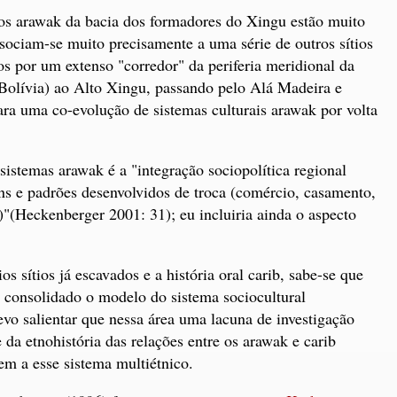
ios arawak da bacia dos formadores do Xingu estão muito
ssociam-se muito precisamente a uma série de outros sítios
dos por um extenso "corredor" da periferia meridional da
olívia) ao Alto Xingu, passando pelo Alá Madeira e
ara uma co-evolução de sistemas culturais arawak por volta
 sistemas arawak é a "integração sociopolítica regional
ns e padrões desenvolvidos de troca (comércio, casamento,
l)"(Heckenberger 2001: 31); eu incluiria ainda o aspecto
s sítios já escavados e a história oral carib, sabe-se que
 consolidado o modelo do sistema sociocultural
vo salientar que nessa área uma lacuna de investigação
e da etnohistória das relações entre os arawak e carib
m a esse sistema multiétnico.