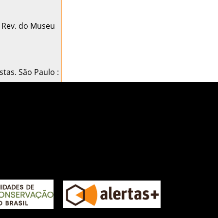
a. Rev. do Museu
stas. São Paulo :