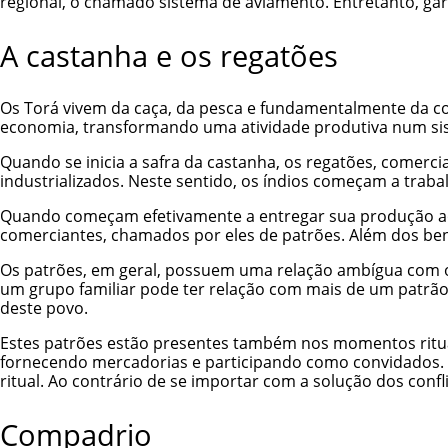
regional, o chamado sistema de aviamento. Entretanto, ga
A castanha e os regatões
Os Torá vivem da caça, da pesca e fundamentalmente da co
economia, transformando uma atividade produtiva num sist
Quando se inicia a safra da castanha, os regatões, comer
industrializados. Neste sentido, os índios começam a trab
Quando começam efetivamente a entregar sua produção ao 
comerciantes, chamados por eles de patrões. Além dos be
Os patrões, em geral, possuem uma relação ambígua com o
um grupo familiar pode ter relação com mais de um patrã
deste povo.
Estes patrões estão presentes também nos momentos rituai
fornecendo mercadorias e participando como convidados. O 
ritual. Ao contrário de se importar com a solução dos confl
Compadrio