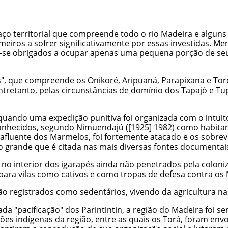
o territorial que compreende todo o rio Madeira e alguns a
meiros a sofrer significativamente por essas investidas. 
-se obrigados a ocupar apenas uma pequena porção de seu t
es", que compreende os Onikoré, Aripuaná, Parapixana e Tor
Entretanto, pelas circunstâncias de domínio dos Tapajó e 
 quando uma expedição punitiva foi organizada com o intui
onhecidos, segundo Nimuendajú ([1925] 1982) como habitant
afluente dos Marmelos, foi fortemente atacado e os sobrev
ão grande que é citada nas mais diversas fontes documentai
 no interior dos igarapés ainda não penetrados pela colon
ara vilas como cativos e como tropas de defesa contra os
á são registrados como sedentários, vivendo da agricultura 
ada "pacificação" dos
Parintintin
, a região do Madeira foi 
ções indígenas da região, entre as quais os Torá, foram e