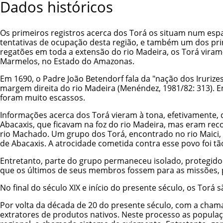
Dados históricos
Os primeiros registros acerca dos Torá os situam num espaç
tentativas de ocupação desta região, e também um dos pri
regatões em toda a extensão do rio Madeira, os Torá viram
Marmelos, no Estado do Amazonas.
Em 1690, o Padre João Betendorf fala da "nação dos Iruriz
margem direita do rio Madeira (Menéndez, 1981/82: 313). 
foram muito escassos.
Informações acerca dos Torá vieram à tona, efetivamente,
Abacaxis, que ficavam na foz do rio Madeira, mas eram rec
rio Machado. Um grupo dos Torá, encontrado no rio Maici, 
de Abacaxis. A atrocidade cometida contra esse povo foi t
Entretanto, parte do grupo permaneceu isolado, protegido
que os últimos de seus membros fossem para as missões, p
No final do século XIX e início do presente século, os Tor
Por volta da década de 20 do presente século, com a cham
extratores de produtos nativos. Neste processo as popula