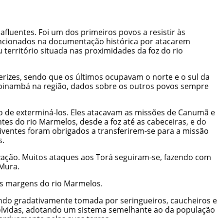
fluentes. Foi um dos primeiros povos a resistir às
Mencionados na documentação histórica por atacarem
erritório situada nas proximidades da foz do rio
erizes, sendo que os últimos ocupavam o norte e o sul da
Tupinambá na região, dados sobre os outros povos sempre
to de exterminá-los. Eles atacavam as missões de Canumã e
es do rio Marmelos, desde a foz até as cabeceiras, e do
iventes foram obrigados a transferirem-se para a missão
s.
ização. Muitos ataques aos Torá seguiram-se, fazendo com
Mura
.
nas margens do rio Marmelos.
sendo gradativamente tomada por seringueiros, caucheiros e
nvolvidas, adotando um sistema semelhante ao da população