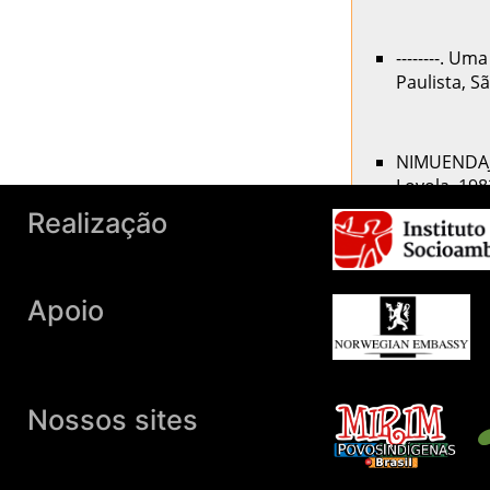
--------. U
Paulista, S
NIMUENDAJÚ,
Loyola, 198