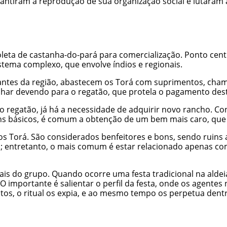
rantiram a reprodução de sua organização social e lutaram
leta de castanha-do-pará para comercialização. Ponto cent
ema complexo, que envolve índios e regionais.
ciantes da região, abastecem os Torá com suprimentos, cha
alhar devendo para o regatão, que protela o pagamento dest
regatão, já há a necessidade de adquirir novo rancho. C
ns básicos, é comum a obtenção de um bem mais caro, que 
s Torá. São considerados benfeitores e bons, sendo ruins
o; entretanto, o mais comum é estar relacionado apenas c
s do grupo. Quando ocorre uma festa tradicional na aldeia
importante é salientar o perfil da festa, onde os agentes
itos, o ritual os expia, e ao mesmo tempo os perpetua dentr