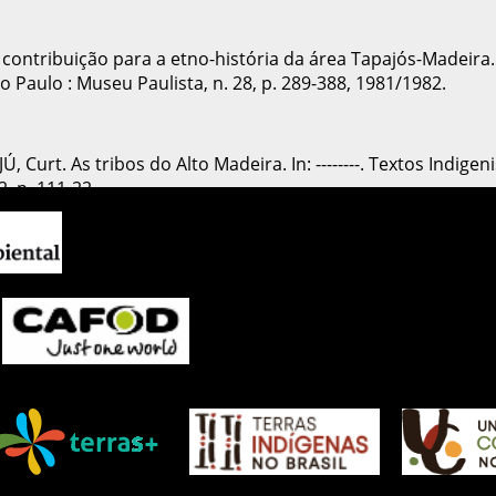
ma contribuição para a etno-história da área Tapajós-Madeir
ão Paulo : Museu Paulista, n. 28, p. 289-388, 1981/1982.
 Curt. As tribos do Alto Madeira. In: --------. Textos Indigeni
2. p. 111-22.