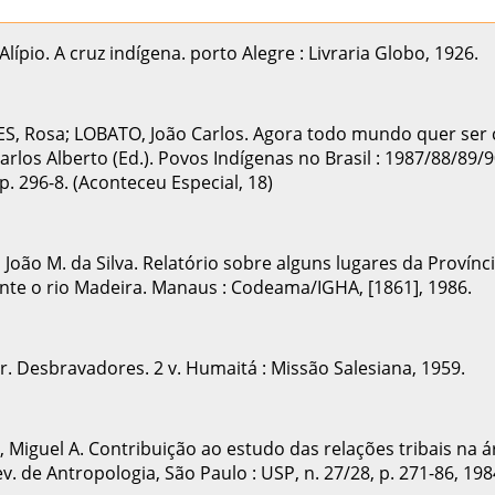
lípio. A cruz indígena. porto Alegre : Livraria Globo, 1926.
, Rosa; LOBATO, João Carlos. Agora todo mundo quer ser c
rlos Alberto (Ed.). Povos Indígenas no Brasil : 1987/88/89/9
 p. 296-8. (Aconteceu Especial, 18)
oão M. da Silva. Relatório sobre alguns lugares da Provín
nte o rio Madeira. Manaus : Codeama/IGHA, [1861], 1986.
. Desbravadores. 2 v. Humaitá : Missão Salesiana, 1959.
iguel A. Contribuição ao estudo das relações tribais na á
v. de Antropologia, São Paulo : USP, n. 27/28, p. 271-86, 19