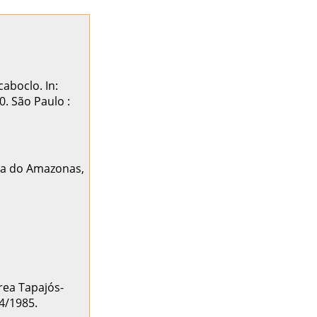
aboclo. In:
0. São Paulo :
cia do Amazonas,
rea Tapajós-
84/1985.