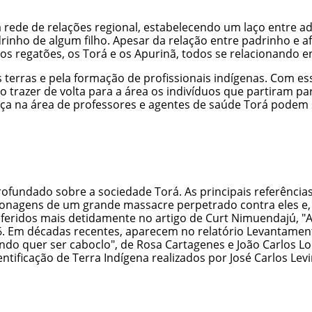
a rede de relações regional, estabelecendo um laço entre a
rinho de algum filho. Apesar da relação entre padrinho e a
os regatões, os Torá e os
Apurinã
, todos se relacionando en
 terras e pela formação de profissionais indígenas. Com e
trazer de volta para a área os indivíduos que partiram pa
nça na área de professores e agentes de saúde Torá podem 
undado sobre a sociedade Torá. As principais referências
rsonagens de um grande massacre perpetrado contra eles e
feridos mais detidamente no artigo de Curt Nimuendajú, "A
1926. Em décadas recentes, aparecem no relatório Levantame
ndo quer ser caboclo", de Rosa Cartagenes e João Carlos Lo
ntificação de Terra Indígena realizados por José Carlos Le