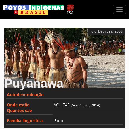
Togg
navi
Foto: Beth Lins, 2008
Puyanawa
Autodenominação
Onde estão
AC
745
(Siasi/Sesai, 2014)
Quantos são
Família linguística
Pano