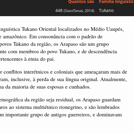
Quantos são
Família linguísti
448
Tukano
(Siasi/Sesai, 2014)
inguística Tukano Oriental localizados no Médio Uaupés,
ste amazônico. Em consonância com o padrão de
s povos Tukano da região, os Arapaso são um grupo
ente com membros do povo Tukano, e de descendência
ertencentes à etnia do pai.
r conflitos interétnicos e coloniais que ameaçaram mais de
am, inclusive, à perda de sua língua original. Atualmente,
ma da maioria de suas esposas e cunhados.
etnográfica da região seja residual, os Arapaso guardam
aros ao sistema multiétnico rionegrino, e são lembrados
m importante grupo de antigos guerreiros, e dominavam