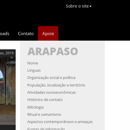
Sobre o site
oads
Contato
Apoie
ARAPASO
as, 2019
Nome
Línguas
Organização social e política
População, localização e território
Atividades socioeconômicas
Histórico de contato
Mitologia
Ritual e xamanismo
Aspectos contemporâneos e ameaças
Fontes de informação