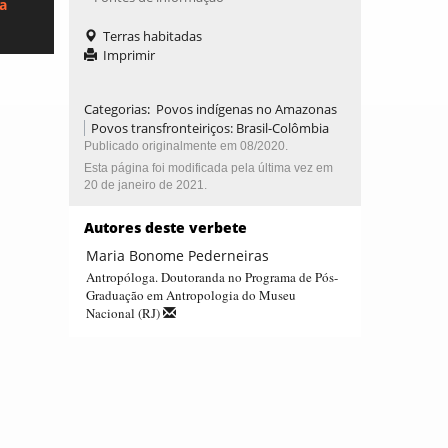
ca
Terras habitadas
Imprimir
Categorias
:
Povos indígenas no Amazonas
Povos transfronteiriços: Brasil-Colômbia
Publicado originalmente em 08/2020.
Esta página foi modificada pela última vez em
20 de janeiro de 2021.
Autores deste verbete
Maria Bonome Pederneiras
Antropóloga. Doutoranda no Programa de Pós-
Graduação em Antropologia do Museu
Nacional (RJ)