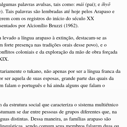
algumas palavras avulsas, tais como:
mái
(pai); e
ihyõ
). Tais palavras são lembradas até hoje pelos Arapaso e
erem com os registros do início do século XX
sentados por Alcionílio Bruzzi (1962).
m levado a língua arapaso à extinção, destacam-se as
m forte presença nas tradições orais desse povo), e o
onflitos coloniais e da exploração da mão de obra forçada
 XIX.
ariamente o tukano, não apenas por ser a língua franca da
 ser aquela de suas esposas, grande parte das quais da
m falam o português e há ainda alguns que falam o
da estrutura social que caracteriza o sistema multiétnico
stumam se dar entre pessoas de grupos diferentes que, na
nguas distintas. Dessa maneira, as famílias arapaso são
tilinguísticas, sendo comum seus membros falarem duas ou