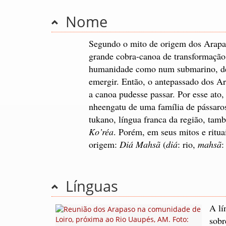
Nome
Segundo o mito de origem dos Arapas
grande cobra-canoa de transformação
humanidade como num submarino, de
emergir. Então, o antepassado dos A
a canoa pudesse passar. Por esse ato
nheengatu de uma família de pássaro
tukano, língua franca da região, ta
Ko’réa
. Porém, em seus mitos e ritua
origem:
Diá Mahsã
(
diá
: rio,
mahsã
:
Línguas
A lí
sobr