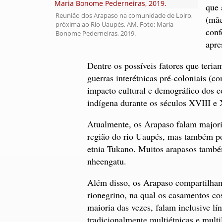
que 
Reunião dos Arapaso na comunidade de Loiro,
(mãe
próxima ao Rio Uaupés, AM. Foto: Maria
conf
Bonome Pederneiras, 2019.
apre
Dentre os possíveis fatores que teria
guerras interétnicas pré-coloniais (co
impacto cultural e demográfico dos c
indígena durante os séculos XVIII e
Atualmente, os Arapaso falam majorit
região do rio Uaupés, mas também por
etnia Tukano. Muitos arapasos també
nheengatu.
Além disso, os Arapaso compartilham 
rionegrino, na qual os casamentos co
maioria das vezes, falam inclusive lí
tradicionalmente multiétnicas e mul