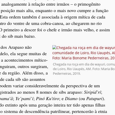
 analogamente à relação entre irmãos – o primogênito
 posição mais alta, enquanto o mais novo cumpre a função
. Esta ordem também é associada à origem mítica de cada
entro do ventre de uma cobra-canoa, ao chegarem no rio
primeiro a descer foi o chefe e irmão mais velho, e assim
l do sib mais baixo.
l dos Arapaso não
delo, ela segue muitas de
o a acontecimentos mítico-
Chegada na roça em dia de wayuri, com
tinguiram, outros surgiram,
de Loiro, Rio Uaupés, AM. Foto: Maria 
 da região. Além disso, a
Pederneiras, 2019.
de cada sib são assuntos
 podem variar consideravelmente da perspectiva de um
egistrados ao menos 8 nomes de sibs arapaso:
Siripid’rí
;
pama’ã
;
Ye’pami’í
;
Pinó Ku’tiro
; e
Diamo
(ou
Patupuri
).
do extinto após uma geração inteira ter tido apenas filhas
 sistema de descendência patrilinear, pertencerão à etnia