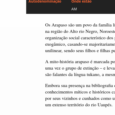
Autodenominação
Onde estão
AM
Os Arapaso são um povo da família l
na região do Alto rio Negro, Noroe
organização social característico do
exogâmico, casando-se majoritariam
unilinear, sendo seus filhos e filhas p
A mito-história arapaso é marcada po
uma vez o grupo de extinção – e levar
são falantes da língua tukano, a mes
Embora sua presença na bibliografia 
conhecimentos míticos e históricos c
por seus vizinhos e cunhados como u
um extenso território do rio Uaupés.