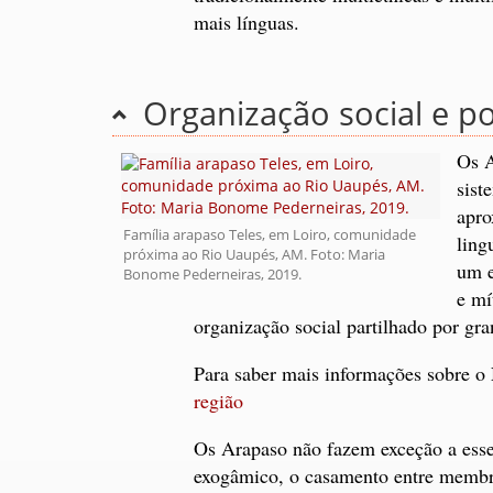
mais línguas.
Organização social e pol
Os A
sist
apro
Família arapaso Teles, em Loiro, comunidade
ling
próxima ao Rio Uaupés, AM. Foto: Maria
um e
Bonome Pederneiras, 2019.
e mí
organização social partilhado por gra
Para saber mais informações sobre 
região
Os Arapaso não fazem exceção a ess
exogâmico, o casamento entre membr