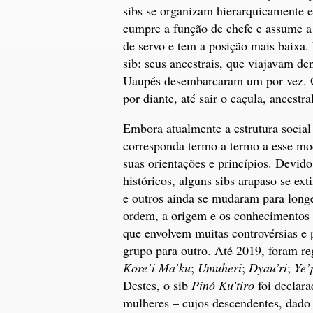
sibs se organizam hierarquicamente e
cumpre a função de chefe e assume a
de servo e tem a posição mais baixa
sib: seus ancestrais, que viajavam d
Uaupés desembarcaram um por vez. O 
por diante, até sair o caçula, ancestra
Embora atualmente a estrutura socia
corresponda termo a termo a esse mo
suas orientações e princípios. Devid
históricos, alguns sibs arapaso se ex
e outros ainda se mudaram para longe
ordem, a origem e os conhecimentos 
que envolvem muitas controvérsias e
grupo para outro. Até 2019, foram r
Kore’i Ma’ku
;
Umuheri
;
Dyau’ri
;
Ye’
Destes, o sib
Pinó Ku’tiro
foi declara
mulheres – cujos descendentes, dado o