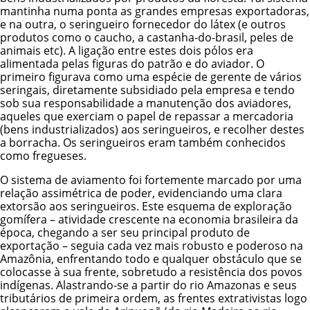
mantinha numa ponta as grandes empresas exportadoras,
e na outra, o seringueiro fornecedor do látex (e outros
produtos como o caucho, a castanha-do-brasil, peles de
animais etc). A ligação entre estes dois pólos era
alimentada pelas figuras do patrão e do aviador. O
primeiro figurava como uma espécie de gerente de vários
seringais, diretamente subsidiado pela empresa e tendo
sob sua responsabilidade a manutenção dos aviadores,
aqueles que exerciam o papel de repassar a mercadoria
(bens industrializados) aos seringueiros, e recolher destes
a borracha. Os seringueiros eram também conhecidos
como fregueses.
O sistema de aviamento foi fortemente marcado por uma
relação assimétrica de poder, evidenciando uma clara
extorsão aos seringueiros. Este esquema de exploração
gomífera – atividade crescente na economia brasileira da
época, chegando a ser seu principal produto de
exportação – seguia cada vez mais robusto e poderoso na
Amazônia, enfrentando todo e qualquer obstáculo que se
colocasse à sua frente, sobretudo a resistência dos povos
indígenas. Alastrando-se a partir do rio Amazonas e seus
tributários de primeira ordem, as frentes extrativistas logo