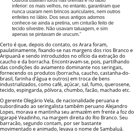
Outrora usavam furos nas orelhas e no lábio
inferior: os mais velhos, no entanto, garantiram que
nunca usaram nem brincos auriculares, nem outros
enfeites no lábio. Dos seus antigos adornos
conhece-se ainda a pretina, um cinturão feito de
tecido silvestre. Não usavam tatuagem, e sim
apenas se pintavam de urucum."
Certo é que, depois do contato, os Arara foram,
paulatinamente, fixando-se nas margens dos rios Branco e
Aripuanã e sendo introduzidos no ofício da extração do
caucho e da borracha. Encontravam-se, pois, partilhando
das condições do aviamento dominante nos seringais,
fornecendo os produtos (borracha, caucho, castanha-do-
brasil, farinha d’água e outros) em troca de bens
industrializados, como café, açúcar, sal, fumo, querosene,
tecido, espingarda, pólvora, chumbo, facão, machado etc.
O gerente Olegário Vela, de nacionalidade peruana e
subordinado ao seringalista também peruano Alejandro
Lopes, morava e mantinha seu armazém em frente a foz do
igarapé Veadinho, na margem direita do Rio Branco. Seu
barracão, segundo contam, por ser bastante
movimentado e animado, levava o nome de Sambaluá.