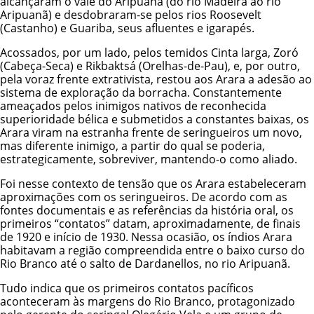
alcançaram o vale do Aripuanã (do rio Madeira ao rio
Aripuanã) e desdobraram-se pelos rios Roosevelt
(Castanho) e Guariba, seus afluentes e igarapés.
Acossados, por um lado, pelos temidos
Cinta larga
,
Zoró
(Cabeça-Seca) e
Rikbaktsá
(Orelhas-de-Pau), e, por outro,
pela voraz frente extrativista, restou aos Arara a adesão ao
sistema de exploração da borracha. Constantemente
ameaçados pelos inimigos nativos de reconhecida
superioridade bélica e submetidos a constantes baixas, os
Arara viram na estranha frente de seringueiros um novo,
mas diferente inimigo, a partir do qual se poderia,
estrategicamente, sobreviver, mantendo-o como aliado.
Foi nesse contexto de tensão que os Arara estabeleceram
aproximações com os seringueiros. De acordo com as
fontes documentais e as referências da história oral, os
primeiros “contatos” datam, aproximadamente, de finais
de 1920 e início de 1930. Nessa ocasião, os índios Arara
habitavam a região compreendida entre o baixo curso do
Rio Branco até o salto de Dardanellos, no rio Aripuanã.
Tudo indica que os primeiros contatos pacíficos
aconteceram às margens do Rio Branco, protagonizado