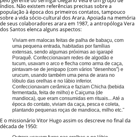
pelo gerente do seringal Olegário Vela e um grupo de
índios. Não existem referências precisas sobre a
população à época dos primeiros contatos, tampouco
sobre a vida sócio-cultural dos Arara. Apoiada na memória
de seus colaboradores arara em 1987, a antropóloga Vera
dos Santos elenca alguns aspectos:
Viviam em malocas feitas de palha de babaçu, com
uma pequena entrada, habitadas por famílias
extensas, sendo algumas próximas ao igarapé
Poraquê. Confeccionavam redes de algodão e
tucum, usavam o arco e flecha como arma de caça,
pintavam-se de jenipapo (com vários “desenhos”) e
urucum, usando também uma pena de arara no
lóbulo das orelhas e no lábio inferior.
Confeccionavam cerâmica e faziam Chicha (bebida
fermentada, feita de milho) e Caiçuma (de
mandioca), que eram consumidas em rituais... Até a
época do contato, viviam da caça, pesca e coleta,
plantando pequenas roças de mandioca, milho etc."
E o missionário Vitor Hugo assim os descreve no final da
década de 1950: