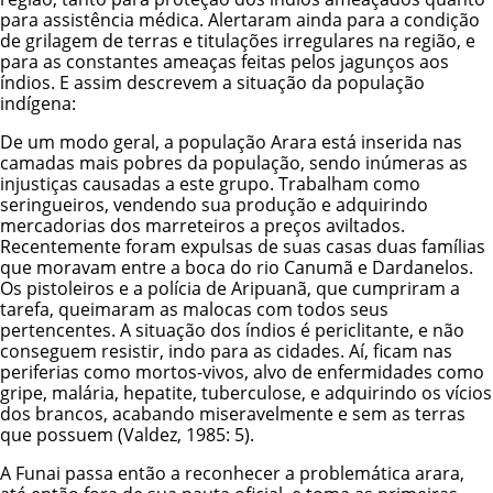
para assistência médica. Alertaram ainda para a condição
de grilagem de terras e titulações irregulares na região, e
para as constantes ameaças feitas pelos jagunços aos
índios. E assim descrevem a situação da população
indígena:
De um modo geral, a população Arara está inserida nas
camadas mais pobres da população, sendo inúmeras as
injustiças causadas a este grupo. Trabalham como
seringueiros, vendendo sua produção e adquirindo
mercadorias dos marreteiros a preços aviltados.
Recentemente foram expulsas de suas casas duas famílias
que moravam entre a boca do rio Canumã e Dardanelos.
Os pistoleiros e a polícia de Aripuanã, que cumpriram a
tarefa, queimaram as malocas com todos seus
pertencentes. A situação dos índios é periclitante, e não
conseguem resistir, indo para as cidades. Aí, ficam nas
periferias como mortos-vivos, alvo de enfermidades como
gripe, malária, hepatite, tuberculose, e adquirindo os vícios
dos brancos, acabando miseravelmente e sem as terras
que possuem (Valdez, 1985: 5).
A Funai passa então a reconhecer a problemática arara,