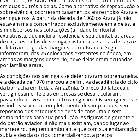
e Aripuanã, os Arara encontravam-se ainda concentrados
em duas ou três aldeias. Como alternativa de reprodução e
sobrevivência, ocorreram casamentos entre índios Arara e
seringueiros. A partir da década de 1960 os Arara já não
estavam mais concentrados exclusivamente em aldeias, e
sim dispersos nas colocações (unidade territorial
extrativista, que inclui a residência e seu quintal, as áreas
de roça, estradas de seringa, castanhais e zonas de caça e
coleta) ao longo das margens do rio Branco. Segundo
informaram, das 25 colocações existentes na época, em
ambas as margens desse rio, nove delas eram ocupadas
por famílias arara.
As condições nos seringais se deterioraram sobremaneira,
e a década de 1970 marcou a definitiva decadência do ciclo
da borracha em toda a Amazônia. O preço do látex caiu
vertiginosamente e as empresas se desarticularam,
passando a investir em outros negócios. Os seringueiros e
os índios se viram completamente desamparados, sem
reposição dos estoques de bens de consumo e sem
compradores para sua produção. As figuras do gerente e
do patrão aviador já não mais existiam, dando lugar ao
marreteiro, pequeno ambulante que com sua embarcação
subia e descia os rios comercializando, a preços