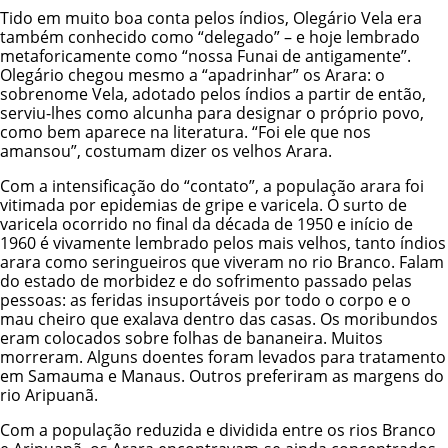
Tido em muito boa conta pelos índios, Olegário Vela era
também conhecido como “delegado” – e hoje lembrado
metaforicamente como “nossa
Funai
de antigamente”.
Olegário chegou mesmo a “apadrinhar” os Arara: o
sobrenome Vela, adotado pelos índios a partir de então,
serviu-lhes como alcunha para designar o próprio povo,
como bem aparece na literatura. “Foi ele que nos
amansou”, costumam dizer os velhos Arara.
Com a intensificação do “contato”, a população arara foi
vitimada por epidemias de gripe e varicela. O surto de
varicela ocorrido no final da década de 1950 e início de
1960 é vivamente lembrado pelos mais velhos, tanto índios
arara como seringueiros que viveram no rio Branco. Falam
do estado de morbidez e do sofrimento passado pelas
pessoas: as feridas insuportáveis por todo o corpo e o
mau cheiro que exalava dentro das casas. Os moribundos
eram colocados sobre folhas de bananeira. Muitos
morreram. Alguns doentes foram levados para tratamento
em Samauma e Manaus. Outros preferiram as margens do
rio Aripuanã.
Com a população reduzida e dividida entre os rios Branco