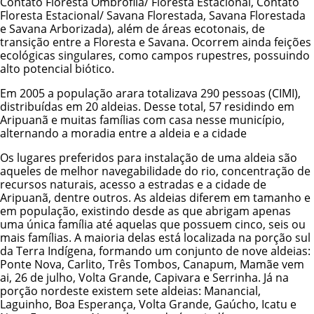
Contato Floresta Ombrófila/ Floresta Estacional, Contato
Floresta Estacional/ Savana Florestada, Savana Florestada
e Savana Arborizada), além de áreas ecotonais, de
transição entre a Floresta e Savana. Ocorrem ainda feições
ecológicas singulares, como campos rupestres, possuindo
alto potencial biótico.
Em 2005 a população arara totalizava 290 pessoas (CIMI),
distribuídas em 20 aldeias. Desse total, 57 residindo em
Aripuanã e muitas famílias com casa nesse município,
alternando a moradia entre a aldeia e a cidade
Os lugares preferidos para instalação de uma aldeia são
aqueles de melhor navegabilidade do rio, concentração de
recursos naturais, acesso a estradas e a cidade de
Aripuanã, dentre outros. As aldeias diferem em tamanho e
em população, existindo desde as que abrigam apenas
uma única família até aquelas que possuem cinco, seis ou
mais famílias. A maioria delas está localizada na porção sul
da Terra Indígena, formando um conjunto de nove aldeias:
Ponte Nova, Carlito, Três Tombos, Canapum, Mamãe vem
ai, 26 de julho, Volta Grande, Capivara e Serrinha. Já na
porção nordeste existem sete aldeias: Manancial,
Laguinho, Boa Esperança, Volta Grande, Gaúcho, Icatu e