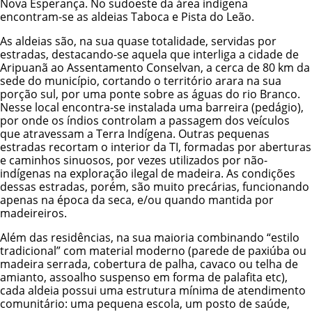
Nova Esperança. No sudoeste da área indígena
encontram-se as aldeias Taboca e Pista do Leão.
As aldeias são, na sua quase totalidade, servidas por
estradas, destacando-se aquela que interliga a cidade de
Aripuanã ao Assentamento Conselvan, a cerca de 80 km da
sede do município, cortando o território arara na sua
porção sul, por uma ponte sobre as águas do rio Branco.
Nesse local encontra-se instalada uma barreira (pedágio),
por onde os índios controlam a passagem dos veículos
que atravessam a Terra Indígena. Outras pequenas
estradas recortam o interior da TI, formadas por aberturas
e caminhos sinuosos, por vezes utilizados por não-
indígenas na exploração ilegal de madeira. As condições
dessas estradas, porém, são muito precárias, funcionando
apenas na época da seca, e/ou quando mantida por
madeireiros.
Além das residências, na sua maioria combinando “estilo
tradicional” com material moderno (parede de paxiúba ou
madeira serrada, cobertura de palha, cavaco ou telha de
amianto, assoalho suspenso em forma de palafita etc),
cada aldeia possui uma estrutura mínima de atendimento
comunitário: uma pequena escola, um posto de saúde,