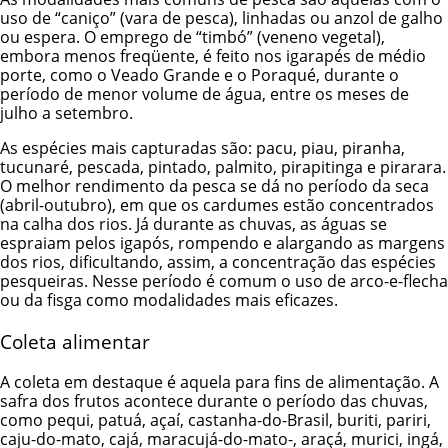
uso de “caniço” (vara de pesca), linhadas ou anzol de galho
ou espera. O emprego de “timbó” (veneno vegetal),
embora menos freqüente, é feito nos igarapés de médio
porte, como o Veado Grande e o Poraqué, durante o
período de menor volume de água, entre os meses de
julho a setembro.
As espécies mais capturadas são: pacu, piau, piranha,
tucunaré, pescada, pintado, palmito, pirapitinga e pirarara.
O melhor rendimento da pesca se dá no período da seca
(abril-outubro), em que os cardumes estão concentrados
na calha dos rios. Já durante as chuvas, as águas se
espraiam pelos igapós, rompendo e alargando as margens
dos rios, dificultando, assim, a concentração das espécies
pesqueiras. Nesse período é comum o uso de arco-e-flecha
ou da fisga como modalidades mais eficazes.
Coleta alimentar
A coleta em destaque é aquela para fins de alimentação. A
safra dos frutos acontece durante o período das chuvas,
como pequi, patuá, açaí, castanha-do-Brasil, buriti, pariri,
caju-do-mato, cajá, maracujá-do-mato-, araçá, murici, ingá,