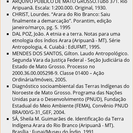
ARQUIVO PÚBLICO DE MATO GROSSO.Tubo 371. Rio
Aripuanã. Escala: 1:200.000. Original, 1930.
CHRIST, Lourdes. “Arara do Rio Branco: Saiu
finalmente a demarcação”. Porantim, edição
janeiro/março, pg. 5. 1995
DAL POZ, João. A etnia e a terra. Notas para uma
etnologia dos índios Arara (Aripuanã - MT). Série
Antropologia, 4. Cuiabá : EdUFMT, 1995.
MENDES DOS SANTOS, Gilton. Laudo Antropológico.
Segunda Vara da Justiça Federal - Seção Judiciária do
Estado de Mato Grosso. Processo no
2000.36.00.005298-9. Classe 01400 – Ação
Ordinária/Imóveis, 2005.
Diagnóstico socioambiental das Terras Indígenas do
Noroeste de Mato Grosso. Programa das Nações
Unidas para o Desenvolvimento (PNUD), Fundação
Estadual do Meio Ambiente (FEMA), Convênio PNUD
BRA/00/G-31_GEF, 2004.
SÁ, Sheila M. Guimarães de. Identificação da Terra
Indígena Arara do Rio Branco (Aripuanã - MT).
Brasília : Funai/Museu do Índio, 1991.