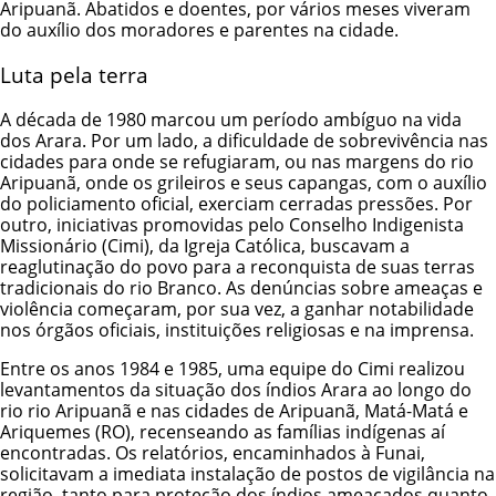
Aripuanã. Abatidos e doentes, por vários meses viveram
do auxílio dos moradores e parentes na cidade.
Luta pela terra
A década de 1980 marcou um período ambíguo na vida
dos Arara. Por um lado, a dificuldade de sobrevivência nas
cidades para onde se refugiaram, ou nas margens do rio
Aripuanã, onde os grileiros e seus capangas, com o auxílio
do policiamento oficial, exerciam cerradas pressões. Por
outro, iniciativas promovidas pelo Conselho Indigenista
Missionário (Cimi), da Igreja Católica, buscavam a
reaglutinação do povo para a reconquista de suas terras
tradicionais do rio Branco. As denúncias sobre ameaças e
violência começaram, por sua vez, a ganhar notabilidade
nos órgãos oficiais, instituições religiosas e na imprensa.
Entre os anos 1984 e 1985, uma equipe do Cimi realizou
levantamentos da situação dos índios Arara ao longo do
rio rio Aripuanã e nas cidades de Aripuanã, Matá-Matá e
Ariquemes (RO), recenseando as famílias indígenas aí
encontradas. Os relatórios, encaminhados à Funai,
solicitavam a imediata instalação de postos de vigilância na
região, tanto para proteção dos índios ameaçados quanto