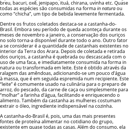
breu, bacuri, oxê, jenipapo, ituá, chirana, uvinha etc. Quase
todas as espécies são consumidas na forma
in natura
ou
como “chicha”, um tipo de bebida levemente fermentada.
Dentre os frutos coletados destaca-se a castanha-do-
Brasil. Embora seu período de queda aconteça durante os
meses de novembro a janeiro, a conservação dos ouriços
no solo torna-a disponível durante todo o ano. Outro fator
a se considerar é a quantidade de castanhais existentes no
interior da Terra dos Arara. Depois de coletada e retirada
dos ouriços, a castanha é quebrada ou descascada com o
uso de uma faca, e imediatamente consumida na forma in
natura ou transformada em leite. Este é obtido através da
ralagem das amêndoas, adicionando-se um pouco d’água
à massa, que é em seguida espremida num recipiente. Este
“leite” é comumente usado na culinária para o preparo de
arroz, do pescado, da carne de caça ou simplesmente para
“molhar” a farinha d’água, facilitando e enriquecendo o
alimento. Também da castanha as mulheres costumam
extrair o óleo, ingrediente indispensável na cozinha.
A castanha-do-Brasil é, pois, uma das mais presentes
fontes de proteína alimentar no cotidiano do grupo,
existente em quase todas as casas. Além do consumo, ela