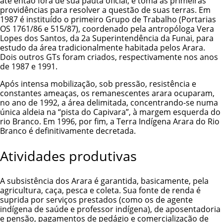
até então fora de sua pauta oficial, e toma as primeiras
providências para resolver a questão de suas terras. Em
1987 é instituído o primeiro Grupo de Trabalho (Portarias
OS 1761/86 e 515/87), coordenado pela antropóloga Vera
Lopes dos Santos, da 2a Superintendência da Funai, para
estudo da área tradicionalmente habitada pelos Arara.
Dois outros GTs foram criados, respectivamente nos anos
de 1987 e 1991.
Após intensa mobilização, sob pressão, resistência e
constantes ameaças, os remanescentes arara ocuparam,
no ano de 1992, a área delimitada, concentrando-se numa
única aldeia na “pista do Capivara”, à margem esquerda do
rio Branco. Em 1996, por fim, a
Terra Indígena Arara do Rio
Branco
é definitivamente decretada.
Atividades produtivas
A subsistência dos Arara é garantida, basicamente, pela
agricultura, caça, pesca e coleta. Sua fonte de renda é
suprida por serviços prestados (como os de agente
indígena de saúde e professor indígena), de aposentadoria
e pensão, pagamentos de pedágio e comercialização de