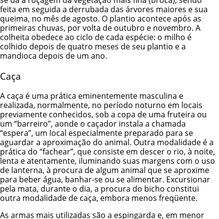
se dá a roçagem da vegetação mais fina (broca), sendo
feita em seguida a derrubada das árvores maiores e sua
queima, no mês de agosto. O plantio acontece após as
primeiras chuvas, por volta de outubro e novembro. A
colheita obedece ao ciclo de cada espécie: o milho é
colhido depois de quatro meses de seu plantio e a
mandioca depois de um ano.
Caça
A caça é uma prática eminentemente masculina e
realizada, normalmente, no período noturno em locais
previamente conhecidos, sob a copa de uma fruteira ou
um “barreiro”, aonde o caçador instala a chamada
“espera”, um local especialmente preparado para se
aguardar a aproximação do animal. Outra modalidade é a
prática do “fachear”, que consiste em descer o rio, à noite,
lenta e atentamente, iluminando suas margens com o uso
de lanterna, à procura de algum animal que se aproxime
para beber água, banhar-se ou se alimentar. Excursionar
pela mata, durante o dia, a procura do bicho constitui
outra modalidade de caça, embora menos freqüente.
As armas mais utilizadas são a espingarda e, em menor