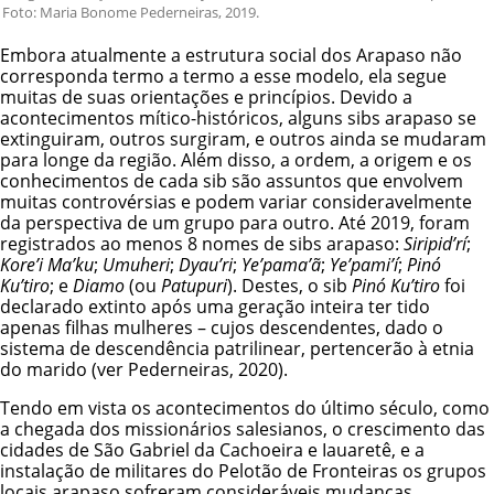
Foto: Maria Bonome Pederneiras, 2019.
Embora atualmente a estrutura social dos Arapaso não
corresponda termo a termo a esse modelo, ela segue
muitas de suas orientações e princípios. Devido a
acontecimentos mítico-históricos, alguns sibs arapaso se
extinguiram, outros surgiram, e outros ainda se mudaram
para longe da região. Além disso, a ordem, a origem e os
conhecimentos de cada sib são assuntos que envolvem
muitas controvérsias e podem variar consideravelmente
da perspectiva de um grupo para outro. Até 2019, foram
registrados ao menos 8 nomes de sibs arapaso:
Siripid’rí
;
Kore’i Ma’ku
;
Umuheri
;
Dyau’ri
;
Ye’pama’ã
;
Ye’pami’í
;
Pinó
Ku’tiro
; e
Diamo
(ou
Patupuri
). Destes, o sib
Pinó Ku’tiro
foi
declarado extinto após uma geração inteira ter tido
apenas filhas mulheres – cujos descendentes, dado o
sistema de descendência patrilinear, pertencerão à etnia
do marido (ver Pederneiras, 2020).
Tendo em vista os acontecimentos do último século, como
a chegada dos missionários salesianos, o crescimento das
cidades de São Gabriel da Cachoeira e Iauaretê, e a
instalação de militares do Pelotão de Fronteiras os grupos
locais arapaso sofreram consideráveis mudanças