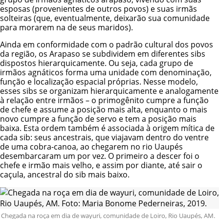
esposas (provenientes de outros povos) e suas irmãs
solteiras (que, eventualmente, deixarão sua comunidade
para morarem na de seus maridos).
Ainda em conformidade com o padrão cultural dos povos
da região, os Arapaso se subdividem em diferentes sibs
dispostos hierarquicamente. Ou seja, cada grupo de
irmãos agnáticos forma uma unidade com denominação,
função e localização espacial próprias. Nesse modelo,
esses sibs se organizam hierarquicamente e analogamente
à relação entre irmãos – o primogênito cumpre a função
de chefe e assume a posição mais alta, enquanto o mais
novo cumpre a função de servo e tem a posição mais
baixa. Esta ordem também é associada à origem mítica de
cada sib: seus ancestrais, que viajavam dentro do ventre
de uma cobra-canoa, ao chegarem no rio Uaupés
desembarcaram um por vez. O primeiro a descer foi o
chefe e irmão mais velho, e assim por diante, até sair o
caçula, ancestral do sib mais baixo.
Chegada na roça em dia de wayuri, comunidade de Loiro, Rio Uaupés, AM.