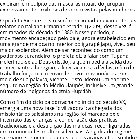
exibiram em púlpito das máscaras rituais do Jurupari,
expressamente proibidas de serem vistas pelas mulheres.
O profeta Vicente Cristo será mencionado novamente nos
relatos do italiano Ermanno Stradelli (2009), dessa vez já
em meados da década de 1880. Nesse período, o
movimento encabeçado pelo pajé, agora estabelecido em
uma grande maloca no interior do igarapé Japu, viveu seu
maior esplendor. Além de ser reconhecido como um
poderoso curandeiro, o profeta dizia falar com Tupana
(referindo-se ao Deus cristão), a quem pedia a saída dos
comerciantes da região, a libertação das dívidas, o fim do
trabalho forçado e o envio de novos missionários. Por
meio de sua palavra, Vicente Cristo liderou um enorme
séquito na região do Médio Uaupés, inclusive um grande
número de indígenas da etnia Hup’däh.
Com o fim do ciclo da borracha no início do século XX,
emergia uma nova fase “civilizadora”: a chegada dos
missionários salesianos na região foi marcada pelo
internato das crianças, a condenação das práticas
tradicionais e a destruição das malocas, reconfiguradas
em comunidades multi-residenciais. A rigidez do regime
salesiano é rememorada nos relatos arapaso transmitidos