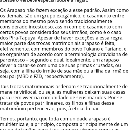
acesse o verbete especial sobre a região
Os Arapaso não fazem exceção a esse padrão. Assim como
os demais, são um grupo exogâmico, o casamento entre
membros do mesmo povo sendo tradicionalmente
considerado incestuoso, assim como o casamento com
certos povos considerados seus irmãos, como é o caso
dos
Pira-Tapuya
. Apesar de haver exceções a essa regra,
maior parte das trocas matrimoniais arapaso é feita,
efetivamente, com membros do povo Tukano e Tariano, e
se organizam de acordo com a terminologia dravidiana de
parentesco – segundo a qual, idealmente, um arapaso
deveria casar-se com uma de suas primas cruzadas, ou
seja, com a filha do irmão de sua mãe ou a filha da irmã de
seu pai (MBD e FZD, respectivamente).
Tais trocas matrimoniais ordenam-se tradicionalmente de
maneira virilocal, ou seja, as mulheres deixam suas casas
para irem viver na comunidade de seus maridos. Por se
tratar de povos patrilineares, os filhos e filhas desse
matrimônio pertencerão, pois, à etnia do pai.
Temos, portanto, que toda comunidade arapaso é
multiétnica e, a princípio, composta principalmente de um
grupo de irmãos agnáticos arapaso, vivendo com suas