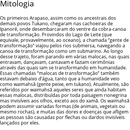
Mitologia
Os primeiros Arapaso, assim como os ancestrais dos
demais povos Tukano, chegaram nas cachoeiras de
Ipanoré, onde desembarcaram do ventre da cobra-canoa
de transformação. Provindos do Lago de Leite (que
equivale, provavelmente, ao oceano), a chamada “gente de
transformação” viajou pelos rios submersa, navegando a
canoa de transformação como um submarino. Ao longo
desse trajeto, foram parando em várias malocas, nas quais
entravam, dançavam, cantavam e faziam cerimônias
através das quais iam se transformando em humanidade.
Essas chamadas “malocas de transformação” também
estavam debaixo d’água, tanto que a humanidade veio
como waimahsã (gente peixe, em tukano). Atualmente, são
referidos por waimahsã aqueles seres que ainda habitam
essas malocas, distribuídas por toda paisagem rionegrina
mas invisíveis aos olhos, exceto aos do xamã. Os waimahsã
podem assumir variadas formas (de animais, vegetais ou
mesmo rochas), e muitas das dores e doenças que afligem
as pessoas são causadas por flechas ou dardos invisíveis
lançados por eles.