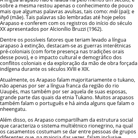
sobre a mesma restou apenas o conhecimento de pouco
mais que algumas palavras avulsas, tais como:
mái
(pai); e
ihyõ
(mãe). Tais palavras são lembradas até hoje pelos
Arapaso e conferem com os registros do início do século
XX apresentados por Alcionílio Bruzzi (1962).
Dentre os possíveis fatores que teriam levado a língua
arapaso à extinção, destacam-se as guerras interétnicas
pré-coloniais (com forte presença nas tradições orais
desse povo), e o impacto cultural e demográfico dos
conflitos coloniais e da exploração da mão de obra forçada
indígena durante os séculos XVIII e XIX.
Atualmente, os Arapaso falam majoritariamente o tukano,
não apenas por ser a língua franca da região do rio
Uaupés, mas também por ser aquela de suas esposas,
grande parte das quais da etnia Tukano. Muitos arapasos
também falam o português e há ainda alguns que falam o
nheengatu.
Além disso, os Arapaso compartilham da estrutura social
que caracteriza o sistema multiétnico rionegrino, na qual
os casamentos costumam se dar entre pessoas de grupos
diferentes que, na maioria das vezes, falam inclusive