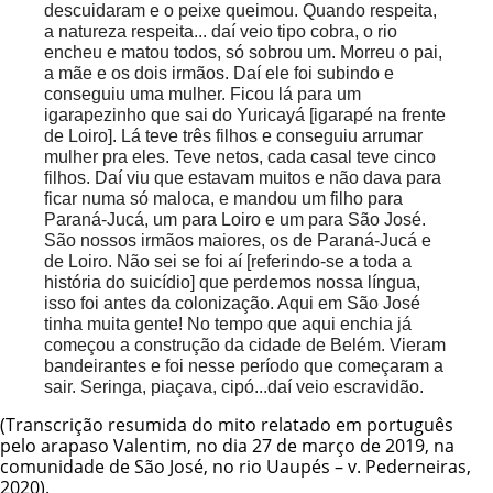
descuidaram e o peixe queimou. Quando respeita,
a natureza respeita... daí veio tipo cobra, o rio
encheu e matou todos, só sobrou um. Morreu o pai,
a mãe e os dois irmãos. Daí ele foi subindo e
conseguiu uma mulher. Ficou lá para um
igarapezinho que sai do Yuricayá [igarapé na frente
de Loiro]. Lá teve três filhos e conseguiu arrumar
mulher pra eles. Teve netos, cada casal teve cinco
filhos. Daí viu que estavam muitos e não dava para
ficar numa só maloca, e mandou um filho para
Paraná-Jucá, um para Loiro e um para São José.
São nossos irmãos maiores, os de Paraná-Jucá e
de Loiro. Não sei se foi aí [referindo-se a toda a
história do suicídio] que perdemos nossa língua,
isso foi antes da colonização. Aqui em São José
tinha muita gente! No tempo que aqui enchia já
começou a construção da cidade de Belém. Vieram
bandeirantes e foi nesse período que começaram a
sair. Seringa, piaçava, cipó...daí veio escravidão.
(Transcrição resumida do mito relatado em português
pelo arapaso Valentim, no dia 27 de março de 2019, na
comunidade de São José, no rio Uaupés – v. Pederneiras,
2020).