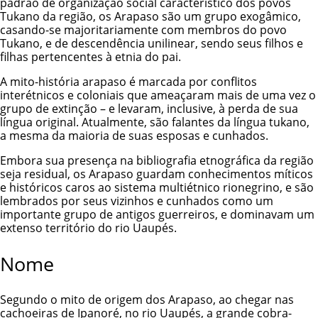
padrão de organização social característico dos povos
Tukano da região, os Arapaso são um grupo exogâmico,
casando-se majoritariamente com membros do povo
Tukano, e de descendência unilinear, sendo seus filhos e
filhas pertencentes à etnia do pai.
A mito-história arapaso é marcada por conflitos
interétnicos e coloniais que ameaçaram mais de uma vez o
grupo de extinção – e levaram, inclusive, à perda de sua
língua original. Atualmente, são falantes da língua tukano,
a mesma da maioria de suas esposas e cunhados.
Embora sua presença na bibliografia etnográfica da região
seja residual, os Arapaso guardam conhecimentos míticos
e históricos caros ao sistema multiétnico rionegrino, e são
lembrados por seus vizinhos e cunhados como um
importante grupo de antigos guerreiros, e dominavam um
extenso território do rio Uaupés.
Nome
Segundo o mito de origem dos Arapaso, ao chegar nas
cachoeiras de Ipanoré, no rio Uaupés, a grande cobra-