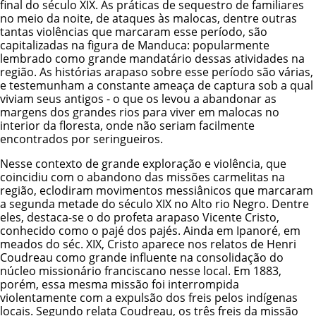
final do século XIX. As práticas de sequestro de familiares
no meio da noite, de ataques às malocas, dentre outras
tantas violências que marcaram esse período, são
capitalizadas na figura de Manduca: popularmente
lembrado como grande mandatário dessas atividades na
região. As histórias arapaso sobre esse período são várias,
e testemunham a constante ameaça de captura sob a qual
viviam seus antigos - o que os levou a abandonar as
margens dos grandes rios para viver em malocas no
interior da floresta, onde não seriam facilmente
encontrados por seringueiros.
Nesse contexto de grande exploração e violência, que
coincidiu com o abandono das missões carmelitas na
região, eclodiram movimentos messiânicos que marcaram
a segunda metade do século XIX no Alto rio Negro. Dentre
eles, destaca-se o do profeta arapaso Vicente Cristo,
conhecido como o pajé dos pajés. Ainda em Ipanoré, em
meados do séc. XIX, Cristo aparece nos relatos de Henri
Coudreau como grande influente na consolidação do
núcleo missionário franciscano nesse local. Em 1883,
porém, essa mesma missão foi interrompida
violentamente com a expulsão dos freis pelos indígenas
locais. Segundo relata Coudreau, os três freis da missão