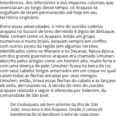
interétnicos, dos infortúnios e dos impactos coloniais que
vivenciaram ao longo desse tempo, os Arapaso se
orgulham de terem permanecido até hoje em seu
território originário.
Entre essas adversidades, o mito do suicídio coletivo
arapaso no buraco de breu derretido é digno de destaque.
Nele, contam como os Arapaso, então um grupo
numeroso e muito bravo, estavam sempre em conflito
com outros povos da região (em algumas versões,
identificados como os Wanano e os
Desana
). Nessa época,
um dos grande guerreiros arapaso era chamado Umuheri,
descrito pelos antigos como um homem alto, muito forte e
com uma doença de pele. Umuheri ficava na beira do rio,
com seus cabelos longos amarrados em um coque no qual
caíam todas as flechas atiradas por seus inimigos.
Umuheri, então, tirava essas flechas do cabelo e as lançava
de volta, derrotando-os. A versão do mito do suicídio
arapaso relatada a seguir é oferecida por Valentim, da
comunidade de São José:
De Urubuquara até bem próximo da ilha de São
João, essa terra é dos Arapaso. Desde a canoa de
transformação já decidiram a terra de cada povo.