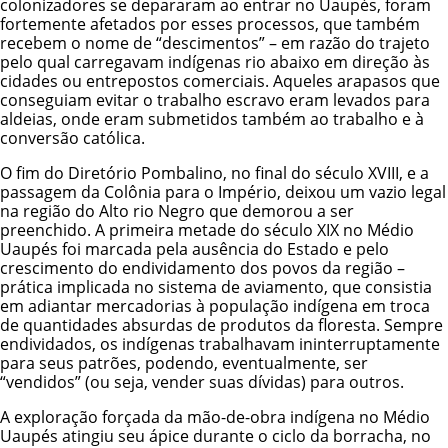
colonizadores se depararam ao entrar no Uaupés, foram
fortemente afetados por esses processos, que também
recebem o nome de “descimentos” – em razão do trajeto
pelo qual carregavam indígenas rio abaixo em direção às
cidades ou entrepostos comerciais. Aqueles arapasos que
conseguiam evitar o trabalho escravo eram levados para
aldeias, onde eram submetidos também ao trabalho e à
conversão católica.
O fim do Diretório Pombalino, no final do século XVIII, e a
passagem da Colônia para o Império, deixou um vazio legal
na região do Alto rio Negro que demorou a ser
preenchido. A primeira metade do século XIX no Médio
Uaupés foi marcada pela ausência do Estado e pelo
crescimento do endividamento dos povos da região –
prática implicada no sistema de aviamento, que consistia
em adiantar mercadorias à população indígena em troca
de quantidades absurdas de produtos da floresta. Sempre
endividados, os indígenas trabalhavam ininterruptamente
para seus patrões, podendo, eventualmente, ser
“vendidos” (ou seja, vender suas dívidas) para outros.
A exploração forçada da mão-de-obra indígena no Médio
Uaupés atingiu seu ápice durante o ciclo da borracha, no