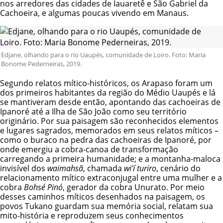
nos arredores das cidades de Iauaretê e São Gabriel da
Cachoeira, e algumas poucas vivendo em Manaus.
Edjane, olhando para o rio Uaupés, comunidade de Loiro. Foto: Maria
Bonome Pederneiras, 2019.
Segundo relatos mítico-históricos, os Arapaso foram um
dos primeiros habitantes da região do Médio Uaupés e lá
se mantiveram desde então, apontando das cachoeiras de
Ipanoré até a Ilha de São João como seu território
originário. Por sua paisagem são reconhecidos elementos
e lugares sagrados, memorados em seus relatos míticos –
como o buraco na pedra das cachoeiras de Ipanoré, por
onde emergiu a cobra-canoa de transformação
carregando a primeira humanidade; e a montanha-maloca
invisível dos
waimahsã
, chamada
wi'í turiro
, cenário do
relacionamento mítico extraconjugal entre uma mulher e a
cobra
Bohsé Pinó
, gerador da cobra Unurato. Por meio
desses caminhos míticos desenhados na paisagem, os
povos Tukano guardam sua memória social, relatam sua
mito-história e reproduzem seus conhecimentos