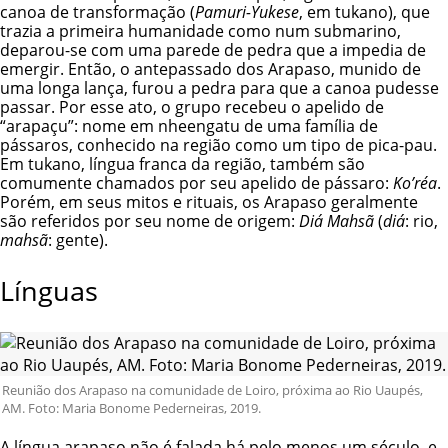
canoa de transformação (
Pamuri-Yukese
, em tukano), que
trazia a primeira humanidade como num submarino,
deparou-se com uma parede de pedra que a impedia de
emergir. Então, o antepassado dos Arapaso, munido de
uma longa lança, furou a pedra para que a canoa pudesse
passar. Por esse ato, o grupo recebeu o apelido de
“arapaçu”: nome em nheengatu de uma família de
pássaros, conhecido na região como um tipo de pica-pau.
Em tukano, língua franca da região, também são
comumente chamados por seu apelido de pássaro:
Ko’réa
.
Porém, em seus mitos e rituais, os Arapaso geralmente
são referidos por seu nome de origem:
Diá Mahsã
(
diá
: rio,
mahsã
: gente).
Línguas
Reunião dos Arapaso na comunidade de Loiro, próxima ao Rio Uaupés,
AM. Foto: Maria Bonome Pederneiras, 2019.
A língua arapaso não é falada há pelo menos um século, e