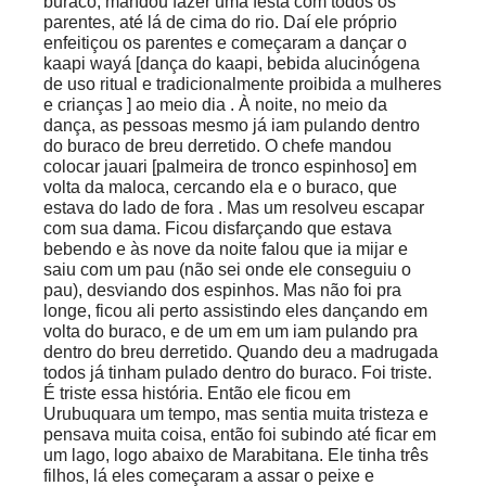
buraco, mandou fazer uma festa com todos os
parentes, até lá de cima do rio. Daí ele próprio
enfeitiçou os parentes e começaram a dançar o
kaapi wayá [dança do kaapi, bebida alucinógena
de uso ritual e tradicionalmente proibida a mulheres
e crianças ] ao meio dia . À noite, no meio da
dança, as pessoas mesmo já iam pulando dentro
do buraco de breu derretido. O chefe mandou
colocar jauari [palmeira de tronco espinhoso] em
volta da maloca, cercando ela e o buraco, que
estava do lado de fora . Mas um resolveu escapar
com sua dama. Ficou disfarçando que estava
bebendo e às nove da noite falou que ia mijar e
saiu com um pau (não sei onde ele conseguiu o
pau), desviando dos espinhos. Mas não foi pra
longe, ficou ali perto assistindo eles dançando em
volta do buraco, e de um em um iam pulando pra
dentro do breu derretido. Quando deu a madrugada
todos já tinham pulado dentro do buraco. Foi triste.
É triste essa história. Então ele ficou em
Urubuquara um tempo, mas sentia muita tristeza e
pensava muita coisa, então foi subindo até ficar em
um lago, logo abaixo de Marabitana. Ele tinha três
filhos, lá eles começaram a assar o peixe e