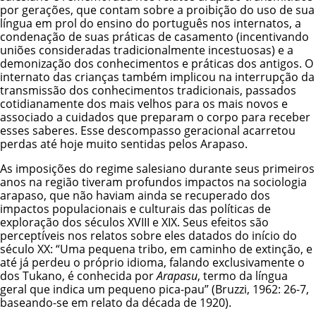
por gerações, que contam sobre a proibição do uso de sua
língua em prol do ensino do português nos internatos, a
condenação de suas práticas de casamento (incentivando
uniões consideradas tradicionalmente incestuosas) e a
demonização dos conhecimentos e práticas dos antigos. O
internato das crianças também implicou na interrupção da
transmissão dos conhecimentos tradicionais, passados
cotidianamente dos mais velhos para os mais novos e
associado a cuidados que preparam o corpo para receber
esses saberes. Esse descompasso geracional acarretou
perdas até hoje muito sentidas pelos Arapaso.
As imposições do regime salesiano durante seus primeiros
anos na região tiveram profundos impactos na sociologia
arapaso, que não haviam ainda se recuperado dos
impactos populacionais e culturais das políticas de
exploração dos séculos XVIII e XIX. Seus efeitos são
perceptíveis nos relatos sobre eles datados do início do
século XX: “Uma pequena tribo, em caminho de extinção, e
até já perdeu o próprio idioma, falando exclusivamente o
dos Tukano, é conhecida por
Arapasu
, termo da língua
geral que indica um pequeno pica-pau” (Bruzzi, 1962: 26-7,
baseando-se em relato da década de 1920).