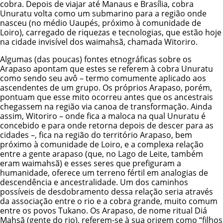
cobra. Depois de viajar até Manaus e Brasília, cobra
Unuratu volta como um submarino para a região onde
nasceu (no médio Uaupés, próximo à comunidade de
Loiro), carregado de riquezas e tecnologias, que estão hoje
na cidade invisível dos waimahsã, chamada Witoriro.
Algumas (das poucas) fontes etnográficas sobre os
Arapaso apontam que estes se referem à cobra Unuratu
como sendo seu avô – termo comumente aplicado aos
ascendentes de um grupo. Os próprios Arapaso, porém,
pontuam que esse mito ocorreu antes que os ancestrais
chegassem na região via canoa de transformação. Ainda
assim, Witoriro – onde fica a maloca na qual Unuratu é
concebido e para onde retorna depois de descer para as
cidades –, fica na região do território Arapaso, bem
próximo à comunidade de Loiro, e a complexa relação
entre a gente arapaso (que, no Lago de Leite, também
eram waimahsã) e esses seres que prefiguram a
humanidade, oferece um terreno fértil em analogias de
descendência e ancestralidade. Um dos caminhos
possíveis de desdobramento dessa relação seria através
da associação entre o rio e a cobra grande, muito comum
entre os povos Tukano. Os Arapaso, de nome ritual Diá
Mahsã (gente do rio), referem-se à sua origem como “filhos