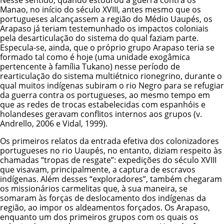
Manao, no início do século XVIII, antes mesmo que os
portugueses alcançassem a região do Médio Uaupés, os
Arapaso já teriam testemunhado os impactos coloniais
pela desarticulação do sistema do qual faziam parte.
Especula-se, ainda, que o próprio grupo Arapaso teria se
formado tal como é hoje (uma unidade exogâmica
pertencente à família Tukano) nesse período de
rearticulação do sistema multiétnico rionegrino, durante o
qual muitos indígenas subiram o rio Negro para se refugiar
da guerra contra os portugueses, ao mesmo tempo em
que as redes de trocas estabelecidas com espanhóis e
holandeses geravam conflitos internos aos grupos (v.
Andrello, 2006 e Vidal, 1999).
Os primeiros relatos da entrada efetiva dos colonizadores
portugueses no rio Uaupés, no entanto, diziam respeito às
chamadas “tropas de resgate”: expedições do século XVIII
que visavam, principalmente, a captura de escravos
indígenas. Além desses “exploradores”, também chegaram
os missionários carmelitas que, à sua maneira, se
somaram às forças de deslocamento dos indígenas da
região, ao impor os aldeamentos forçados. Os Arapaso,
enquanto um dos primeiros grupos com os quais os