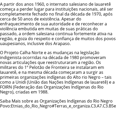
A partir dos anos 1960, o internato salesiano de Iauaretê
começa a perder lugar para instituições nacionais, até ser
completamente fechado no final da década de 1970, após
cerca de 50 anos de existência. Apesar do
enfraquecimento de sua autoridade e de reconhecer a
violência embutida em muitas de suas práticas do
passado, a ordem salesiana continua fortemente ativa na
região, e goza do respeito e confiança de muitos dos povos
uaupesianos, inclusive dos Arapaso.
O Projeto Calha Norte e as mudanças na legislação
indigenista ocorridas na década de 1980 promoveram
novas articulações que reestruturaram a região. Os
militares do 1º Pelotão de Fronteira se instalaram em
Iauaretê, e na mesma década começaram a surgir as
primeiras organizações indígenas do Alto rio Negro – tais
como a Unidi (União das Nações Indígenas de Iauaretê) e a
FOIRN (Federação das Organizações Indígenas do Rio
Negro), criadas em 1988.
Saiba Mais sobre as Organizações Indígenas do Rio Negro
Povo:Etnias_do_Rio_Negro#Terras_e_organiza.C3.A7.C3.B5