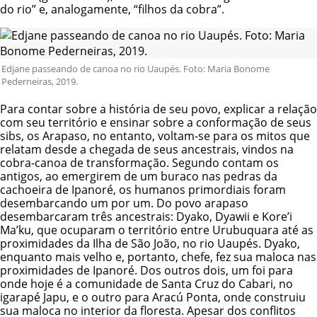
do rio” e, analogamente, “filhos da cobra”.
Edjane passeando de canoa no rio Uaupés. Foto: Maria Bonome
Pederneiras, 2019.
Para contar sobre a história de seu povo, explicar a relação
com seu território e ensinar sobre a conformação de seus
sibs, os Arapaso, no entanto, voltam-se para os mitos que
relatam desde a chegada de seus ancestrais, vindos na
cobra-canoa de transformação. Segundo contam os
antigos, ao emergirem de um buraco nas pedras da
cachoeira de Ipanoré, os humanos primordiais foram
desembarcando um por um. Do povo arapaso
desembarcaram três ancestrais: Dyako, Dyawii e Kore’i
Ma’ku, que ocuparam o território entre Urubuquara até as
proximidades da Ilha de São João, no rio Uaupés. Dyako,
enquanto mais velho e, portanto, chefe, fez sua maloca nas
proximidades de Ipanoré. Dos outros dois, um foi para
onde hoje é a comunidade de Santa Cruz do Cabari, no
igarapé Japu, e o outro para Aracú Ponta, onde construiu
sua maloca no interior da floresta. Apesar dos conflitos