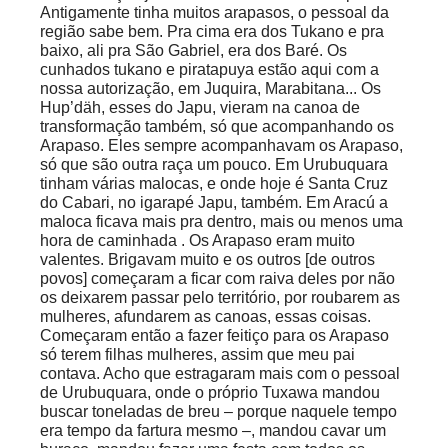
Antigamente tinha muitos arapasos, o pessoal da
região sabe bem. Pra cima era dos Tukano e pra
baixo, ali pra São Gabriel, era dos
Baré
. Os
cunhados tukano e piratapuya estão aqui com a
nossa autorização, em Juquira, Marabitana... Os
Hup’däh, esses do Japu, vieram na canoa de
transformação também, só que acompanhando os
Arapaso. Eles sempre acompanhavam os Arapaso,
só que são outra raça um pouco. Em Urubuquara
tinham várias malocas, e onde hoje é Santa Cruz
do Cabari, no igarapé Japu, também. Em Aracú a
maloca ficava mais pra dentro, mais ou menos uma
hora de caminhada . Os Arapaso eram muito
valentes. Brigavam muito e os outros [de outros
povos] começaram a ficar com raiva deles por não
os deixarem passar pelo território, por roubarem as
mulheres, afundarem as canoas, essas coisas.
Começaram então a fazer feitiço para os Arapaso
só terem filhas mulheres, assim que meu pai
contava. Acho que estragaram mais com o pessoal
de Urubuquara, onde o próprio Tuxawa mandou
buscar toneladas de breu – porque naquele tempo
era tempo da fartura mesmo –, mandou cavar um