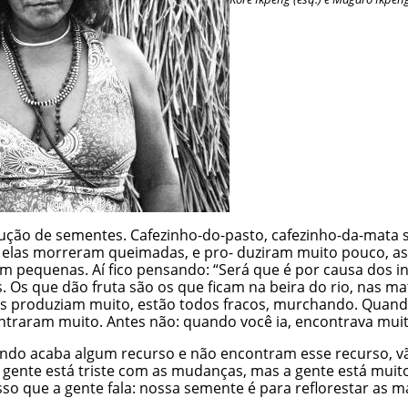
ção de sementes. Cafezinho-do-pasto, cafezinho-da-mata 
as elas morreram queimadas, e pro- duziram muito pouco, 
em pequenas. Aí fico pensando: “Será que é por causa dos 
 Os que dão fruta são os que ficam na beira do rio, nas mat
tes produziam muito, estão todos fracos, murchando. Quando
aram muito. Antes não: quando você ia, encontrava muito
ndo acaba algum recurso e não encontram esse recurso, vão
 gente está triste com as mudanças, mas a gente está muit
sso que a gente fala: nossa semente é para reflorestar as m