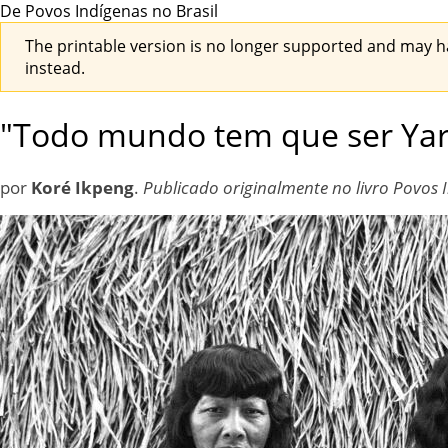
De Povos Indígenas no Brasil
The printable version is no longer supported and may h
instead.
"Todo mundo tem que ser Ya
por
Koré Ikpeng
.
Publicado originalmente no livro Povos 