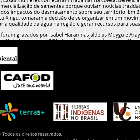
. Essas mulheres começaram trabalhar na coleta, benefici
mercialização de sementes porque ouviam notícias trazidas 
 dos impactos do desmatamento sobre seu território. Em 20
tu Xingu, tomaram a decisão de se organizar em um movim
ar a qualidade da água na região e gerar recursos para su
oram gravados por Isabel Harari nas aldeias Moygu e Arayo
u, Mato Grosso, em 2016. A tradução foi realizada por Ore