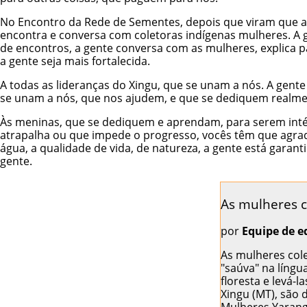
No Encontro da Rede de Sementes, depois que viram que a
encontra e conversa com coletoras indígenas mulheres. A ge
de encontros, a gente conversa com as mulheres, explica pa
a gente seja mais fortalecida.
A todas as lideranças do Xingu, que se unam a nós. A ge
se unam a nós, que nos ajudem, e que se dediquem realmen
Às meninas, que se dediquem e aprendam, para serem intér
atrapalha ou que impede o progresso, vocês têm que agrad
água, a qualidade de vida, de natureza, a gente está gara
gente.
As mulheres c
por
Equipe de e
As mulheres col
"saúva" na líng
floresta e levá-
Xingu (MT), são