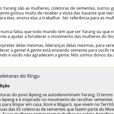
s Yarang são as mulheres, coletoras de sementes, outros
nte gostou muito de receber a visita das Xavante que viera
ra elas, ensina elas a trabalhar. Ser referência para as m
nte nunca falou que todo mundo tem que ser Yarang ou que
te a ajudar a fortalecer o movimento das mulheres do Xin
pretes delas mesmas, lideranças delas mesmas, para serem
ecer a gente! A gente está enviando semente para vocês re
ntindo e vocês não agradecem a gente. Nós somos donos da 
oletoras do Xingu
dição
etoras do povo Ikpeng se autodenominam Yarang. O termo 
ua ikpeng e é inspirado no movimento de recolher sementes
las para limpar em casa. Koré e Magaró, que vivem no Territó
 duas das 65 coletoras de sementes que fazem parte do Mo