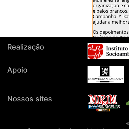
Mulheres Yarang
organização e co
e pelos brancos,
Campanha 'Y Ika
ajudar a melhor
Os depoimentos f
Indígena do Xing