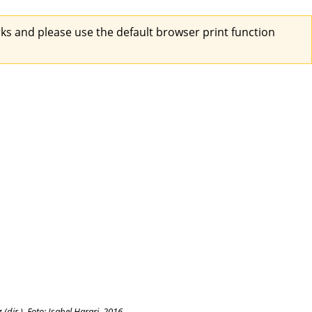
s and please use the default browser print function
dir.). Foto: Isabel Harari, 2016.