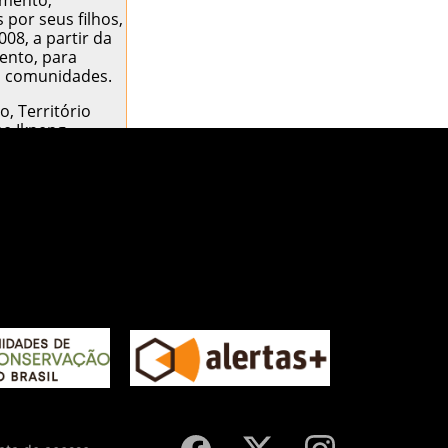
amento,
por seus filhos,
08, a partir da
ento, para
as comunidades.
, Território
me Ikpeng.