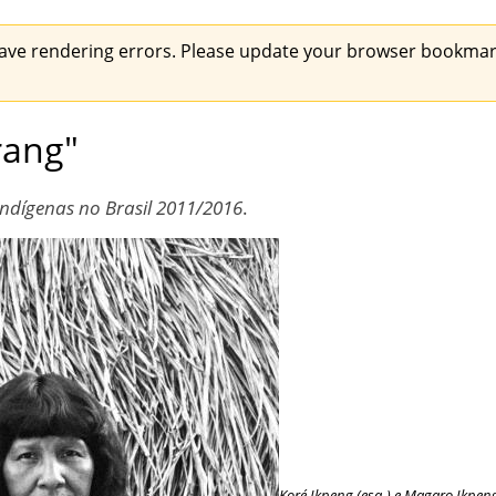
ave rendering errors. Please update your browser bookmark
rang"
Indígenas no Brasil 2011/2016
.
Koré Ikpeng (esq.) e Magaro Ikpeng (