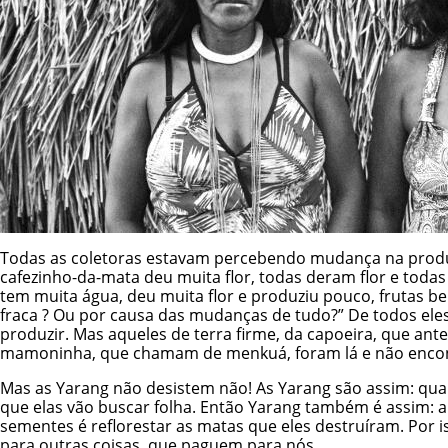
Todas as coletoras estavam percebendo mudança na produ
cafezinho-da-mata deu muita flor, todas deram flor e tod
tem muita água, deu muita flor e produziu pouco, frutas b
fraca ? Ou por causa das mudanças de tudo?” De todos eles.
produzir. Mas aqueles de terra firme, da capoeira, que an
mamoninha, que chamam de menkuá, foram lá e não encontr
Mas as Yarang não desistem não! As Yarang são assim: qua
que elas vão buscar folha. Então Yarang também é assim: a
sementes é reflorestar as matas que eles destruíram. Por i
para outras coisas, que paguem para nós.