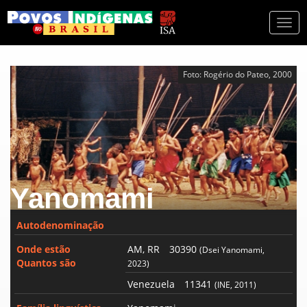
Togg
navi
Foto: Rogério do Pateo, 2000
Yanomami
Autodenominação
Onde estão
AM, RR
30390
(Dsei Yanomami,
Quantos são
2023)
Venezuela
11341
(INE, 2011)