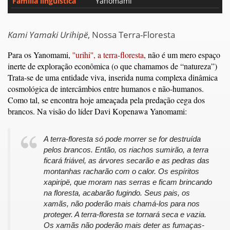
Família linguística
Yanomami
Kami Yamaki Urihipë
, Nossa Terra-Floresta
Para os Yanomami,
''urihi'', a terra-floresta
, não é um mero espaço
inerte de exploração econômica (o que chamamos de “natureza”)
Trata-se de uma entidade viva, inserida numa complexa dinâmica
cosmológica de intercâmbios entre humanos e não-humanos.
Como tal, se encontra hoje ameaçada pela predação cega dos
brancos. Na visão do líder Davi Kopenawa Yanomami:
A terra-floresta só pode morrer se for destruída
pelos brancos. Então, os riachos sumirão, a terra
ficará friável, as árvores secarão e as pedras das
montanhas racharão com o calor. Os espíritos
xapiripë, que moram nas serras e ficam brincando
na floresta, acabarão fugindo. Seus pais, os
xamãs, não poderão mais chamá-los para nos
proteger. A terra-floresta se tornará seca e vazia.
Os xamãs não poderão mais deter as fumaças-