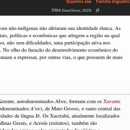
Quantos são
Família linguísti
3964
Jê
(Siasi/Sesai, 2020)
om não-indígenas não afetaram sua identidade étnica. As
iais, políticas e econômicas que atingem a região na qual
o, não sem dificuldades, uma participação ativa nos
m. No olho do furacão do desenvolvimento econômico do
inuam a expressar, por outras vias, o que possuem de mais
Xerente, autodenominados
Akwe
, formam com os
Xavante
todenominados
A'we
), de Mato Grosso, o ramo central das
edades de língua Jê. Os Xacriabá, atualmente localizados
inas Gerais, e Acroás (extintos), também são
iderados grupos a eles aparentados lingüística e