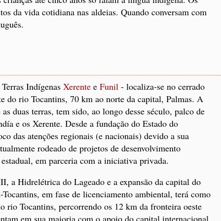
xtos da vida cotidiana nas aldeias. Quando conversam com
tuguês.
s Terras Indígenas
Xerente
e
Funil
- localiza-se no cerrado
e do rio Tocantins, 70 km ao norte da capital, Palmas. A
 as duas terras, tem sido, ao longo desse século, palco de
indía e os Xerente. Desde a fundação do Estado do
foco das atenções regionais (e nacionais) devido a sua
 atualmente rodeado de projetos de desenvolvimento
 estadual, em parceria com a iniciativa privada.
II, a Hidrelétrica do Lageado e a expansão da capital do
-Tocantins, em fase de licenciamento ambiental, terá como
o rio Tocantins, percorrendo os 12 km da fronteira oeste
contam em sua maioria com o apoio do capital internacional