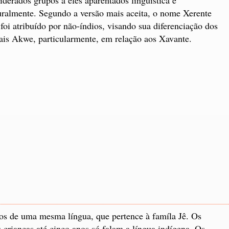
uralmente. Segundo a versão mais aceita, o nome Xerente
 foi atribuído por não-índios, visando sua diferenciação dos
is Akwe, particularmente, em relação aos Xavante.
tos de uma mesma língua, que pertence à famíla Jê. Os
crianças até cinco anos só falam a língua indígena. Os