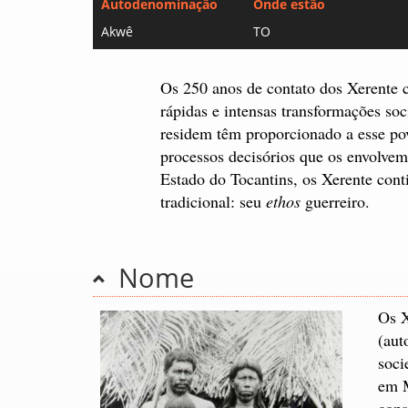
Autodenominação
Onde estão
Akwê
TO
Os 250 anos de contato dos Xerente c
rápidas e intensas transformações soc
residem têm proporcionado a esse pov
processos decisórios que os envolve
Estado do Tocantins, os Xerente cont
tradicional: seu
ethos
guerreiro.
Nome
Os 
(au
soci
em M
cons