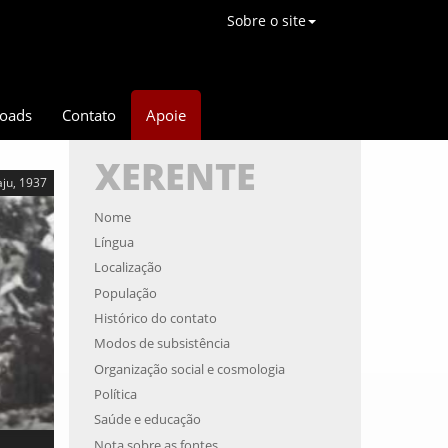
Sobre o site
oads
Contato
Apoie
XERENTE
ju, 1937
Nome
Língua
Localização
População
Histórico do contato
Modos de subsistência
Organização social e cosmologia
Política
Saúde e educação
Nota sobre as fontes