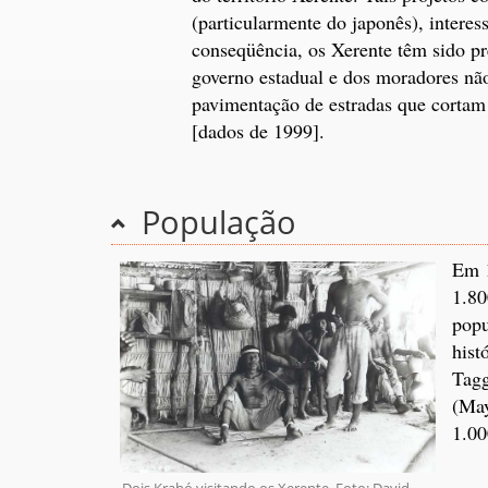
(particularmente do japonês), intere
conseqüência, os Xerente têm sido pr
governo estadual e dos moradores não
pavimentação de estradas que cortam s
[dados de 1999].
População
Em 1
1.80
popu
hist
Tagg
(May
1.0