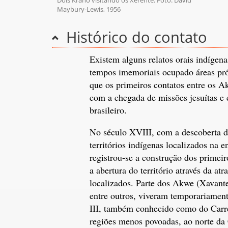
Dois Krahó visitando os Xerente. Foto: David
Maybury-Lewis, 1956
Histórico do contato
Existem alguns relatos orais indígen
tempos imemoriais ocupado áreas próxi
que os primeiros contatos entre os 
com a chegada de missões jesuítas e 
brasileiro.
No século XVIII, com a descoberta de
territórios indígenas localizados na
registrou-se a construção dos primei
a abertura do território através da at
localizados. Parte dos Akwe (Xavant
entre outros, viveram temporariamen
III, também conhecido como do Carre
regiões menos povoadas, ao norte da 