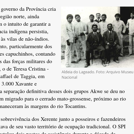
governo da Província cria
região norte, ainda
 o intuito de garantir a
cia indígena persistia,
às vilas de não-índios.
nto, particularmente dos
es capuchinhos, contando
 das forças militares do
o de Teresa Cristina -
Aldeia do Lageado. Foto: Arquivo Museu
Raffael de Taggia, em
Nacional
e 3.000 Xavante e
 a separação definitiva desses dois grupos Akwe se deu no
am migrado para o cerrado mato-grossense, próximo ao rio
maneceram às margens do rio Tocantins.
 sobrevivência dos Xerente junto a posseiros e fazendeiros
ava de seu vasto território de ocupação tradicional. O SPI
nstalou dois postos de assistência durante a década de