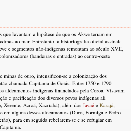
as que levantam a hipótese de que os Akwe teriam em
mas ao mar. Entretanto, a historiografia oficial assinala
Akwe e segmentos não-indígenas remontam ao século XVII,
colonizadores (bandeiras e entradas) ao centro-oeste
 minas de ouro, intensificou-se a colonização dos
 então chamada Capitania de Goiás. Entre 1750 e 1790
ros aldeamentos indígenas financiados pela Coroa. Visavam
ração e pacificação dos diversos povos indígenas ali
e, Xerente, Acroá, Xacriabá), além dos
Javaé
e
Karajá
,
te em alguns desses aldeamentos (Duro, Formiga e Pedro
tão), para em seguida rebelarem-se e se refugiar em
Capitania.