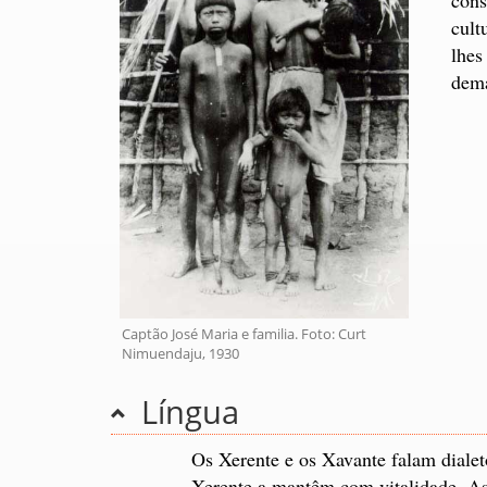
cult
lhes
dema
Captão José Maria e familia. Foto: Curt
Nimuendaju, 1930
Língua
Os Xerente e os Xavante falam diale
Xerente a mantêm com vitalidade. As 