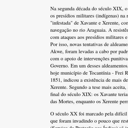
Na segunda década do século XIX, o 
os presídios militares (indígenas) na 
"infestada" de Xavante e Xerente, com
navegação no rio Araguaia. A resistên
com ataques aos presídios militares e 
Por isso, novas tentativas de aldeame
Akwe, foram levadas a cabo por padr
com o apoio de intervenções punitivas
Governo. Em um desses aldeamentos, 
hoje município de Tocantínia - Frei 
1851, indicou a existência de mais d
Xerente. Segundo a tese mais aceita,
final do século XIX: os Xavante teri
das Mortes, enquanto os Xerente per
O século XX foi marcado pela difícil
que foram invadindo o pouco que rest
(Serviço de Proteção aos Índios) só i