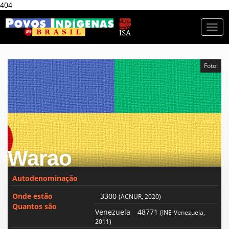
404
Togg
navi
Foto:
Warao
Autodenominação
Onde estão
3300
(ACNUR, 2020)
Quantos são
Venezuela
48771
(INE-Venezuela,
2011)