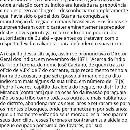
onde a relação com os índios era fundada na prepotência
e no desprezo ao “bugre” – desconheciam completamente
qual havia sido o papel dos Guaná na conquista e
manutenção da região em mãos brasileiras. E os índios se
surpreenderam com o caráter eminentemente predador
destes novos porutuya, recorrendo como podiam às
autoridades de Cuiabá – que antes os tratavam com o
respeito devido a aliados – para defenderem suas terras.
A respeito dessa situação, assim se pronunciava o Diretor
Geral dos Índios, em novembro de 1871: "Acerca do índio
da Tribo Terena, de nome José Caetano, de quem trata o
ofício de V.Exª de 7 do corrente, cujo recebimento tenho a
honra de acusar, o que sei e posso afirmar é que o dito
índio com mais alguns da sua tribo, em número de 17 [e]
Pedro Tavares, capitão da aldeia do Ipegue, no distrito de
Miranda [contaram] que na ocasião da invasão paraguaia
não só sua tribo como todas as outras, e mais habitantes
do distrito, abandonaram os seus lares e retiraram-se para
os montes e bosques, onde permaneceram por seis anos;
que ultimamente voltando seus moradores a reocuparem
seus domicílios, esses Terenas encontraram sua aldeia do
Ipegue ocupada por Simplicio Tavares, por sua