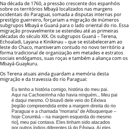
Na década de 1760, a pressão crescente dos espanhóis
sobre os territórios Mbayá localizados nas margens
ocidentais do Paraguai, somada a disputas internas por
prestígio guerreiro, forçariam a migração de inúmeros
subgrupos Mbayá e Guaná para o lado oriental do rio. Essa
migração provavelmente se estendeu até as primeiras
décadas do século XIX. Os subgrupos Guaná – Terena,
Echoaladi, Layana e
Kinikinau
– que se estabeleceram ao
leste do Chaco, mantiveram contudo no novo território a
forma tradicional de organização em metades e estratos
sociais endógamos, suas roças e também a aliança com os
Mbayá-Guaykuru.
Os Terena atuais ainda guardam a memória desta
migração e da travessia do rio Paraguai:
Eu tenho a história comigo, história do meu pai.
Aqui na Cachoeirinha não havia ninguém... Meu pai
é daqui mesmo. O bisavô dele veio do Eêxiwa
[região compreendida entre a margem direita do rio
Paraguai e a chamada “morraria” de Albuquerque –
hoje Corumbá – na margem esquerda do mesmo
rio], meu pai contava. Eles tinham sido atacados
por outros índios diferentes lá do Eêxiwa. Aí eles