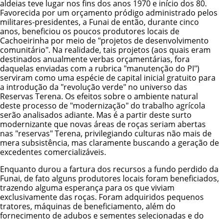
aldeias teve lugar nos fins dos anos 1970 e início dos 80.
Favorecida por um orçamento pródigo administrado pelos
militares-presidentes, a Funai de então, durante cinco
anos, beneficiou os poucos produtores locais de
Cachoeirinha por meio de "projetos de desenvolvimento
comunitário". Na realidade, tais projetos (aos quais eram
destinados anualmente verbas orçamentárias, fora
daquelas enviadas com a rubrica "manutenção do PI")
serviram como uma espécie de capital inicial gratuito para
a introdução da "revolução verde" no universo das
Reservas Terena. Os efeitos sobre o ambiente natural
deste processo de "modernização" do trabalho agrícola
serão analisados adiante. Mas é a partir deste surto
modernizante que novas áreas de roças seriam abertas
nas "reservas" Terena, privilegiando culturas não mais de
mera subsistência, mas claramente buscando a geração de
excedentes comercializáveis.
Enquanto durou a fartura dos recursos a fundo perdido da
Funai, de fato alguns produtores locais foram beneficiados,
trazendo alguma esperança para os que viviam
exclusivamente das roças. Foram adquiridos pequenos
tratores, máquinas de beneficiamento, além do
fornecimento de adubos e sementes selecionadas e do