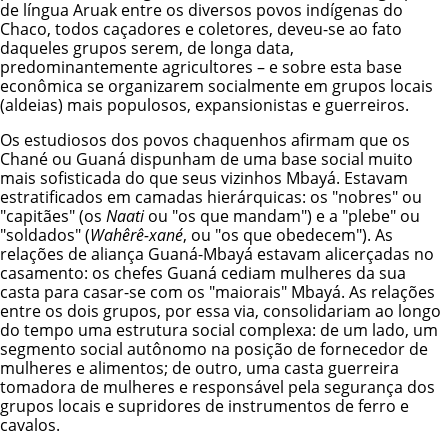
de língua Aruak entre os diversos povos indígenas do
Chaco, todos caçadores e coletores, deveu-se ao fato
daqueles grupos serem, de longa data,
predominantemente agricultores – e sobre esta base
econômica se organizarem socialmente em grupos locais
(aldeias) mais populosos, expansionistas e guerreiros.
Os estudiosos dos povos chaquenhos afirmam que os
Chané ou Guaná dispunham de uma base social muito
mais sofisticada do que seus vizinhos Mbayá. Estavam
estratificados em camadas hierárquicas: os "nobres" ou
"capitães" (os
Naati
ou "os que mandam") e a "plebe" ou
"soldados" (
Wahêrê-xané
, ou "os que obedecem"). As
relações de aliança Guaná-Mbayá estavam alicerçadas no
casamento: os chefes Guaná cediam mulheres da sua
casta para casar-se com os "maiorais" Mbayá. As relações
entre os dois grupos, por essa via, consolidariam ao longo
do tempo uma estrutura social complexa: de um lado, um
segmento social autônomo na posição de fornecedor de
mulheres e alimentos; de outro, uma casta guerreira
tomadora de mulheres e responsável pela segurança dos
grupos locais e supridores de instrumentos de ferro e
cavalos.