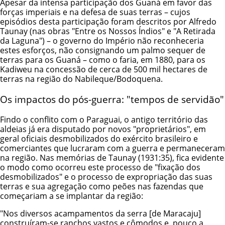
Apesar da intensa participação dos Guaná em favor das
forças imperiais e na defesa de suas terras – cujos
episódios desta participação foram descritos por Alfredo
Taunay (nas obras "Entre os Nossos Índios" e "A Retirada
da Laguna") – o governo do Império não reconheceria
estes esforços, não consignando um palmo sequer de
terras para os Guaná – como o faria, em 1880, para os
Kadiweu na concessão de cerca de 500 mil hectares de
terras na região do Nabileque/Bodoquena.
Os impactos do pós-guerra: "tempos de servidão"
Findo o conflito com o Paraguai, o antigo território das
aldeias já era disputado por novos "proprietários", em
geral oficiais desmobilizados do exército brasileiro e
comerciantes que lucraram com a guerra e permaneceram
na região. Nas memórias de Taunay (1931:35), fica evidente
o modo como ocorreu este processo de "fixação dos
desmobilizados" e o processo de expropriação das suas
terras e sua agregação como peões nas fazendas que
começariam a se implantar da região:
"Nos diversos acampamentos da serra [de Maracaju]
construíram-se ranchos vastos e cômodos e, pouco a