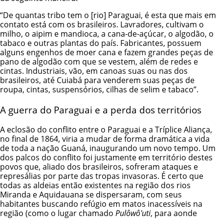
“De quantas tribo tem o [rio] Paraguai, é esta que mais em
contato está com os brasileiros. Lavradores, cultivam o
milho, o aipim e mandioca, a cana-de-açúcar, o algodão, o
tabaco e outras plantas do país. Fabricantes, possuem
alguns engenhos de moer cana e fazem grandes peças de
pano de algodão com que se vestem, além de redes e
cintas. Industriais, vão, em canoas suas ou nas dos
brasileiros, até Cuiabá para venderem suas peças de
roupa, cintas, suspensórios, cilhas de selim e tabaco”.
A guerra do Paraguai e a perda dos territórios
A eclosão do conflito entre o Paraguai e a Tríplice Aliança,
no final de 1864, viria a mudar de forma dramática a vida
de toda a nação Guaná, inaugurando um novo tempo. Um
dos palcos do conflito foi justamente em território destes
povos que, aliado dos brasileiros, sofreram ataques e
represálias por parte das tropas invasoras. É certo que
todas as aldeias então existentes na região dos rios
Miranda e Aquidauana se dispersaram, com seus
habitantes buscando refúgio em matos inacessíveis na
região (como o lugar chamado
Pulôwô'uti
, para aonde