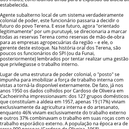
estabelecida.
Agente subalterno local de um sistema verdadeiramente
colonial de poder, este funcionário passaria a decidir o
futuro do povo Terena. E esse futuro, agora "orientado
legitimamente" por um purutuyé, se direcionaria a marcar
todas as reservas Terena como reservas de mão-de-obra
para as empresas agropecuárias da região – e ele, o
gerente deste estoque. Na história oral dos Terena, são
poucos os funcionários do SPI (ou da Funai,
posteriormente) lembrados por tentar realizar uma gestão
que privilegiasse o trabalho interno.
Lugar de uma estrutura de poder colonial, o "posto" se
impunha para imobilizar a força de trabalho interna com
vistas a torná-la disponível externamente. De fato, já nos
anos 1950 os dados colhidos por Cardoso de Oliveira em
Cachoeirinha impressionavam: dos 127 grupos domésticos
que constituíam a aldeia em 1957, apenas 19 (17%) viviam
exclusivamente da agricultura interna e do artesanato,
enquanto 46% viviam exclusivamente do trabalho externo
e outros 37% combinavam o trabalho em suas roças com o
trabalho esporádico externo. A população na época era de
cerca 900 pessoas (Cardoso de Oliveira, 1968).