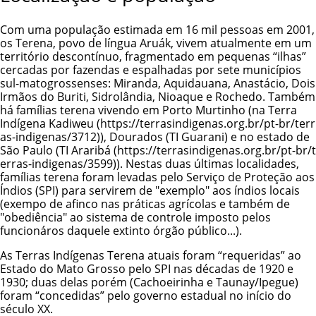
Com uma população estimada em 16 mil pessoas em 2001,
os Terena, povo de língua Aruák, vivem atualmente em um
território descontínuo, fragmentado em pequenas “ilhas”
cercadas por fazendas e espalhadas por sete municípios
sul-matogrossenses: Miranda, Aquidauana, Anastácio, Dois
Irmãos do Buriti, Sidrolândia, Nioaque e Rochedo. Também
há famílias terena vivendo em Porto Murtinho (na
Terra
Indígena Kadiweu
), Dourados (TI Guarani) e no estado de
São Paulo (
TI Araribá
). Nestas duas últimas localidades,
famílias terena foram levadas pelo Serviço de Proteção aos
Índios (SPI) para servirem de "exemplo" aos índios locais
(exempo de afinco nas práticas agrícolas e também de
"obediência" ao sistema de controle imposto pelos
funcionáros daquele extinto órgão público...).
As Terras Indígenas Terena atuais foram “requeridas” ao
Estado do Mato Grosso pelo SPI nas décadas de 1920 e
1930; duas delas porém (Cachoeirinha e Taunay/Ipegue)
foram “concedidas” pelo governo estadual no início do
século XX.