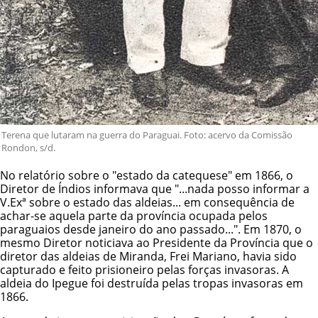
Terena que lutaram na guerra do Paraguai. Foto: acervo da Comissão
Rondon, s/d.
No relatório sobre o "estado da catequese" em 1866, o
Diretor de Índios informava que "...nada posso informar a
V.Exª sobre o estado das aldeias... em consequência de
achar-se aquela parte da província ocupada pelos
paraguaios desde janeiro do ano passado...". Em 1870, o
mesmo Diretor noticiava ao Presidente da Província que o
diretor das aldeias de Miranda, Frei Mariano, havia sido
capturado e feito prisioneiro pelas forças invasoras. A
aldeia do Ipegue foi destruída pelas tropas invasoras em
1866.