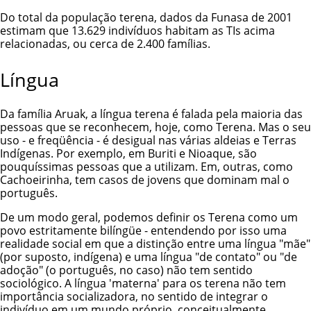
Do total da população terena, dados da Funasa de 2001
estimam que 13.629 indivíduos habitam as TIs acima
relacionadas, ou cerca de 2.400 famílias.
Língua
Da família Aruak, a língua terena é falada pela maioria das
pessoas que se reconhecem, hoje, como Terena. Mas o seu
uso - e freqüência - é desigual nas várias aldeias e Terras
Indígenas. Por exemplo, em Buriti e Nioaque, são
pouquíssimas pessoas que a utilizam. Em, outras, como
Cachoeirinha, tem casos de jovens que dominam mal o
português.
De um modo geral, podemos definir os Terena como um
povo estritamente bilíngüe - entendendo por isso uma
realidade social em que a distinção entre uma língua "mãe"
(por suposto, indígena) e uma língua "de contato" ou "de
adoção" (o português, no caso) não tem sentido
sociológico. A língua 'materna' para os terena não tem
importância socializadora, no sentido de integrar o
indivíduo em um mundo próprio, conceitualmente