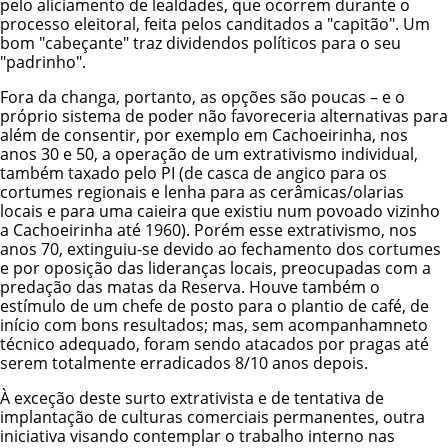
pelo aliciamento de lealdades, que ocorrem durante o
processo eleitoral, feita pelos canditados a "capitão". Um
bom "cabeçante" traz dividendos políticos para o seu
"padrinho".
Fora da changa, portanto, as opções são poucas – e o
próprio sistema de poder não favoreceria alternativas para
além de consentir, por exemplo em Cachoeirinha, nos
anos 30 e 50, a operação de um extrativismo individual,
também taxado pelo PI (de casca de angico para os
cortumes regionais e lenha para as cerâmicas/olarias
locais e para uma caieira que existiu num povoado vizinho
a Cachoeirinha até 1960). Porém esse extrativismo, nos
anos 70, extinguiu-se devido ao fechamento dos cortumes
e por oposição das lideranças locais, preocupadas com a
predação das matas da Reserva. Houve também o
estímulo de um chefe de posto para o plantio de café, de
início com bons resultados; mas, sem acompanhamneto
técnico adequado, foram sendo atacados por pragas até
serem totalmente erradicados 8/10 anos depois.
À exceção deste surto extrativista e de tentativa de
implantação de culturas comerciais permanentes, outra
iniciativa visando contemplar o trabalho interno nas