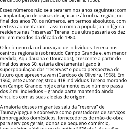
Esses números não se alteraram nos anos seguintes; com
a implantação de usinas de açúcar e álcool na região, no
final dos anos 70, os números, em termos absolutos, com
certeza aumentaram – assim como a população indígena
residente nas "reservas" Terena, que ultrapassaria os dez
mil em meados da década de 1980.
O fenômeno da urbanização de indivíduos Terena nos
centros regionais (sobretudo Campo Grande e, em menor
medida, Aquidauana e Dourados), crescente a partir do
final dos anos 50, estaria diretamente ligado à
superpopulação das "reservas" e pouca perspectiva de
futuro que apresentavam (Cardoso de Oliveira, 1968). Em
1960, este autor registrou 418 indivíduos Terena morando
em Campo Grande; hoje certamente esse número passa
dos 2 mil indivíduos – grande parte mantendo ainda
vínculos com as suas aldeias de origem.
A maioria desses migrantes saiu da "reserva" de
Taunay/Ipegue e sobrevive como prestadores de serviços
(empregados domésticos, fornecedores de mão-de-obra
para serviços gerais, donos de pequeno comércio,
funcionários públicos ou da antiga NOB etc.). As razões