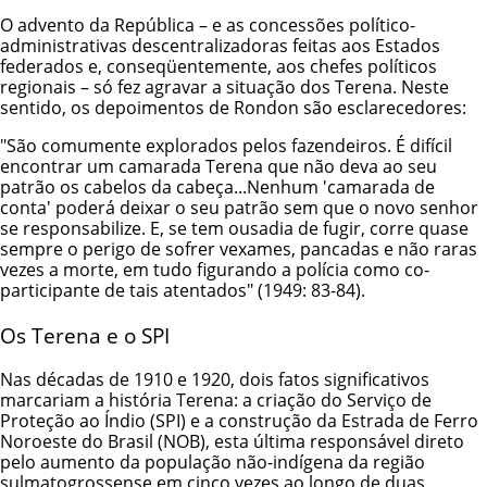
O advento da República – e as concessões político-
administrativas descentralizadoras feitas aos Estados
federados e, conseqüentemente, aos chefes políticos
regionais – só fez agravar a situação dos Terena. Neste
sentido, os depoimentos de Rondon são esclarecedores:
"São comumente explorados pelos fazendeiros. É difícil
encontrar um camarada Terena que não deva ao seu
patrão os cabelos da cabeça...Nenhum 'camarada de
conta' poderá deixar o seu patrão sem que o novo senhor
se responsabilize. E, se tem ousadia de fugir, corre quase
sempre o perigo de sofrer vexames, pancadas e não raras
vezes a morte, em tudo figurando a polícia como co-
participante de tais atentados" (1949: 83-84).
Os Terena e o SPI
Nas décadas de 1910 e 1920, dois fatos significativos
marcariam a história Terena: a criação do Serviço de
Proteção ao Índio (SPI) e a construção da Estrada de Ferro
Noroeste do Brasil (NOB), esta última responsável direto
pelo aumento da população não-indígena da região
sulmatogrossense em cinco vezes ao longo de duas