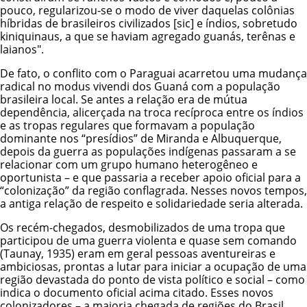
pouco, regularizou-se o modo de viver daquelas colônias
híbridas de brasileiros civilizados [sic] e índios, sobretudo
kiniquinaus, a que se haviam agregado guanás, terênas e
laianos".
De fato, o conflito com o Paraguai acarretou uma mudança
radical no modus vivendi dos Guaná com a população
brasileira local. Se antes a relação era de mútua
dependência, alicerçada na troca recíproca entre os índios
e as tropas regulares que formavam a população
dominante nos “presídios” de Miranda e Albuquerque,
depois da guerra as populações indígenas passaram a se
relacionar com um grupo humano heterogêneo e
oportunista – e que passaria a receber apoio oficial para a
“colonização” da região conflagrada. Nesses novos tempos,
a antiga relação de respeito e solidariedade seria alterada.
Os recém-chegados, desmobilizados de uma tropa que
participou de uma guerra violenta e quase sem comando
(Taunay, 1935) eram em geral pessoas aventureiras e
ambiciosas, prontas a lutar para iniciar a ocupação de uma
região devastada do ponto de vista político e social – como
indica o documento oficial acima citado. Esses novos
colonizadores – a maioria chegada de regiões do Brasil