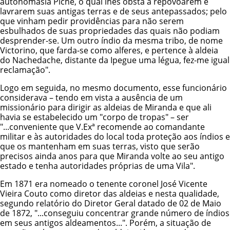
autonomásia Piché, o qual lhes obsta a repovoarem e
lavrarem suas antigas terras e de seus antepassados; pelo
que vinham pedir providências para não serem
esbulhados de suas propriedades das quais não podiam
desprender-se. Um outro índio da mesma tribo, de nome
Victorino, que farda-se como alferes, e pertence à aldeia
do Nachedache, distante da Ipegue uma légua, fez-me igual
reclamação".
Logo em seguida, no mesmo documento, esse funcionário
considerava – tendo em vista a ausência de um
missionário para dirigir as aldeias de Miranda e que ali
havia se estabelecido um "corpo de tropas" – ser
"...conveniente que V.Exª recomende ao comandante
militar e às autoridades do local toda proteção aos índios e
que os mantenham em suas terras, visto que serão
precisos ainda anos para que Miranda volte ao seu antigo
estado e tenha autoridades próprias de uma Vila".
Em 1871 era nomeado o tenente coronel José Vicente
Vieira Couto como diretor das aldeias e nesta qualidade,
segundo relatório do Diretor Geral datado de 02 de Maio
de 1872, "...conseguiu concentrar grande número de índios
em seus antigos aldeamentos...". Porém, a situação de