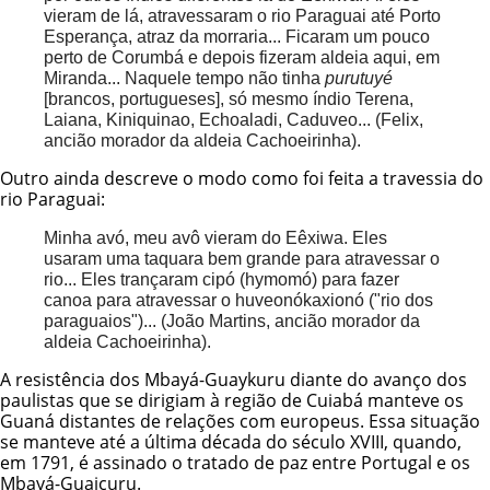
vieram de lá, atravessaram o rio Paraguai até Porto
Esperança, atraz da morraria... Ficaram um pouco
perto de Corumbá e depois fizeram aldeia aqui, em
Miranda... Naquele tempo não tinha
purutuyé
[brancos, portugueses], só mesmo índio Terena,
Laiana, Kiniquinao, Echoaladi, Caduveo... (Felix,
ancião morador da aldeia Cachoeirinha).
Outro ainda descreve o modo como foi feita a travessia do
rio Paraguai:
Minha avó, meu avô vieram do Eêxiwa. Eles
usaram uma taquara bem grande para atravessar o
rio... Eles trançaram cipó (hymomó) para fazer
canoa para atravessar o huveonókaxionó ("rio dos
paraguaios")... (João Martins, ancião morador da
aldeia Cachoeirinha).
A resistência dos Mbayá-Guaykuru diante do avanço dos
paulistas que se dirigiam à região de Cuiabá manteve os
Guaná distantes de relações com europeus. Essa situação
se manteve até a última década do século XVIII, quando,
em 1791, é assinado o tratado de paz entre Portugal e os
Mbayá-Guaicuru.