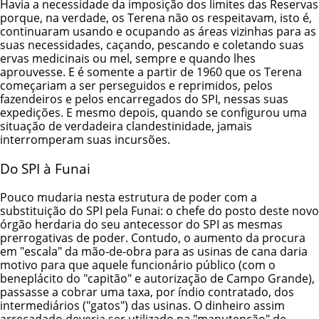
Havia a necessidade da imposição dos limites das Reservas
porque, na verdade, os Terena não os respeitavam, isto é,
continuaram usando e ocupando as áreas vizinhas para as
suas necessidades, caçando, pescando e coletando suas
ervas medicinais ou mel, sempre e quando lhes
aprouvesse. E é somente a partir de 1960 que os Terena
começariam a ser perseguidos e reprimidos, pelos
fazendeiros e pelos encarregados do SPI, nessas suas
expedições. E mesmo depois, quando se configurou uma
situação de verdadeira clandestinidade, jamais
interromperam suas incursões.
Do SPI à Funai
Pouco mudaria nesta estrutura de poder com a
substituição do SPI pela Funai: o chefe do posto deste novo
órgão herdaria do seu antecessor do SPI as mesmas
prerrogativas de poder. Contudo, o aumento da procura
em "escala" da mão-de-obra para as usinas de cana daria
motivo para que aquele funcionário público (com o
beneplácito do "capitão" e autorização de Campo Grande),
passasse a cobrar uma taxa, por índio contratado, dos
intermediários ("gatos") das usinas. O dinheiro assim
arrecadado deveria ser utilizado na "manutenção" de