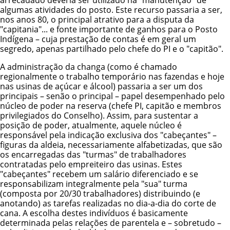
algumas atividades do posto. Este recurso passaria a ser,
nos anos 80, o principal atrativo para a disputa da
"capitania"... e fonte importante de ganhos para o Posto
Indígena – cuja prestação de contas é em geral um
segredo, apenas partilhado pelo chefe do PI e o "capitão".
A administração da changa (como é chamado
regionalmente o trabalho temporário nas fazendas e hoje
nas usinas de açúcar e álcool) passaria a ser um dos
principais – senão o principal – papel desempenhado pelo
núcleo de poder na reserva (chefe PI, capitão e membros
privilegiados do Conselho). Assim, para sustentar a
posição de poder, atualmente, aquele núcleo é
responsável pela indicação exclusiva dos "cabeçantes" –
figuras da aldeia, necessariamente alfabetizadas, que são
os encarregadas das "turmas" de trabalhadores
contratadas pelo empreiteiro das usinas. Estes
"cabeçantes" recebem um salário diferenciado e se
responsabilizam integralmente pela "sua" turma
(composta por 20/30 trabalhadores) distribuindo (e
anotando) as tarefas realizadas no dia-a-dia do corte de
cana. A escolha destes indivíduos é basicamente
determinada pelas relações de parentela e – sobretudo –