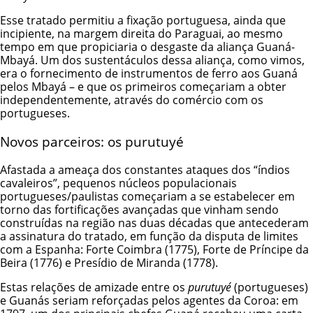
Esse tratado permitiu a fixação portuguesa, ainda que
incipiente, na margem direita do Paraguai, ao mesmo
tempo em que propiciaria o desgaste da aliança Guaná-
Mbayá. Um dos sustentáculos dessa aliança, como vimos,
era o fornecimento de instrumentos de ferro aos Guaná
pelos Mbayá – e que os primeiros começariam a obter
independentemente, através do comércio com os
portugueses.
Novos parceiros: os purutuyé
Afastada a ameaça dos constantes ataques dos “índios
cavaleiros”, pequenos núcleos populacionais
portugueses/paulistas começariam a se estabelecer em
torno das fortificações avançadas que vinham sendo
construídas na região nas duas décadas que antecederam
a assinatura do tratado, em função da disputa de limites
com a Espanha: Forte Coimbra (1775), Forte de Príncipe da
Beira (1776) e Presídio de Miranda (1778).
Estas relações de amizade entre os
purutuyé
(portugueses)
e Guanás seriam reforçadas pelos agentes da Coroa: em