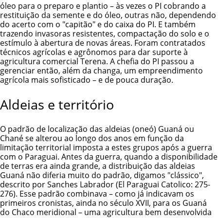
óleo para o preparo e plantio – às vezes o PI cobrando a
restituição da semente e do óleo, outras não, dependendo
do acerto com o "capitão" e do caixa do PI. E também
trazendo invasoras resistentes, compactação do solo e o
estímulo à abertura de novas áreas. Foram contratados
técnicos agrícolas e agrônomos para dar suporte à
agricultura comercial Terena. A chefia do PI passou a
gerenciar então, além da changa, um empreendimento
agrícola mais sofisticado – e de pouca duração.
Aldeias e território
O padrão de localização das aldeias (oneó) Guaná ou
Chané se alterou ao longo dos anos em função da
limitação territorial imposta a estes grupos após a guerra
com o Paraguai. Antes da guerra, quando a disponibilidade
de terras era ainda grande, a distribuição das aldeias
Guaná não diferia muito do padrão, digamos "clássico",
descrito por Sanches Labrador (El Paraguai Catolico: 275-
276). Esse padrão combinava – como já indicavam os
primeiros cronistas, ainda no século XVII, para os Guaná
do Chaco meridional – uma agricultura bem desenvolvida