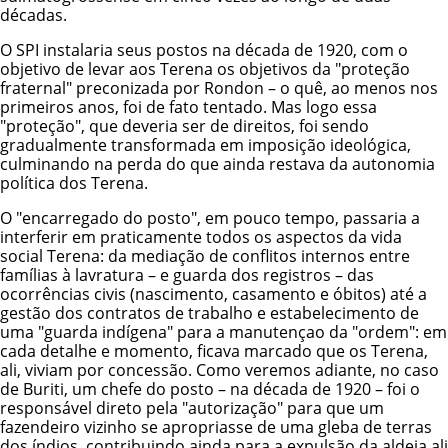
décadas.
O SPI instalaria seus postos na década de 1920, com o
objetivo de levar aos Terena os objetivos da "proteção
fraternal" preconizada por Rondon – o quê, ao menos nos
primeiros anos, foi de fato tentado. Mas logo essa
"proteção", que deveria ser de direitos, foi sendo
gradualmente transformada em imposição ideológica,
culminando na perda do que ainda restava da autonomia
política dos Terena.
O "encarregado do posto", em pouco tempo, passaria a
interferir em praticamente todos os aspectos da vida
social Terena: da mediação de conflitos internos entre
famílias à lavratura – e guarda dos registros – das
ocorrências civis (nascimento, casamento e óbitos) até a
gestão dos contratos de trabalho e estabelecimento de
uma "guarda indígena" para a manutençao da "ordem": em
cada detalhe e momento, ficava marcado que os Terena,
ali, viviam por concessão. Como veremos adiante, no caso
de Buriti, um chefe do posto – na década de 1920 – foi o
responsável direto pela "autorização" para que um
fazendeiro vizinho se apropriasse de uma gleba de terras
dos índios, contribuindo ainda para a expulsão da aldeia ali