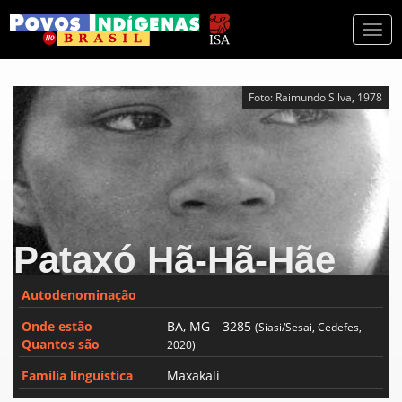
Togg
navi
Foto: Raimundo Silva, 1978
Pataxó Hã-Hã-Hãe
Autodenominação
Onde estão
BA, MG
3285
(Siasi/Sesai, Cedefes,
Quantos são
2020)
Família linguística
Maxakali