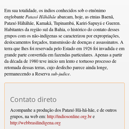
Em sua totalidade, os índios conhecidos sob o etnônimo
englobante
Pataxó Hãhãhãe
abarcam, hoje, as etnias Baenã,
Pataxó Hãhãhãe, Kamakã, Tupinambá, Kariri-Sapuyá e Gueren.
Habitantes da região sul da Bahia, o histórico do contato desses
grupos com os não-indígenas se caracterizou por expropriações,
deslocamentos forçados, transmissão de doenças e assassinatos. A
terra que lhes foi reservada pelo Estado em 1926 foi invadida e em
grande parte convertida em fazendas particulares. Apenas a partir
da década de 1980 teve início um lento e tortuoso processo de
retomada dessas terras, cujo desfecho parece ainda longe,
permanecendo a Reserva
sub-judice
.
Contato direto
Acompanhe a produção dos Pataxó Hã-hã-hãe, e de outros
grupos, na web em:
http://indiosonline.org.br
e
http://webbrasilindigena.org