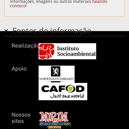
informações, imagens ou outros materiais
falando
conosco!
Fontes de informação