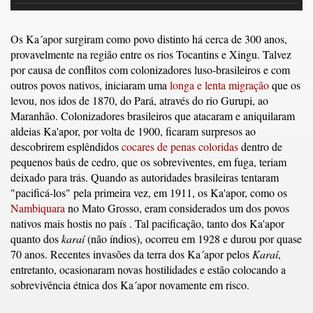
Os Ka´apor surgiram como povo distinto há cerca de 300 anos,
provavelmente na região entre os rios Tocantins e Xingu. Talvez
por causa de conflitos com colonizadores luso-brasileiros e com
outros povos nativos, iniciaram uma
longa e lenta migração
que os
levou, nos idos de 1870, do Pará, através do rio Gurupi, ao
Maranhão. Colonizadores brasileiros que atacaram e aniquilaram
aldeias Ka'apor, por volta de 1900, ficaram surpresos ao
descobrirem esplêndidos
cocares de penas coloridas
dentro de
pequenos baús de cedro, que os sobreviventes, em fuga, teriam
deixado para trás. Quando as autoridades brasileiras tentaram
"pacificá-los" pela primeira vez, em 1911, os Ka'apor, como os
Nambiquara
no Mato Grosso, eram considerados um dos povos
nativos mais hostis no país . Tal pacificação, tanto dos Ka'apor
quanto dos
karaí
(não índios), ocorreu em 1928 e durou por quase
70 anos. Recentes invasões da terra dos Ka´apor pelos
Karaí
,
entretanto, ocasionaram novas hostilidades e estão colocando a
sobrevivência étnica dos Ka´apor novamente em risco.