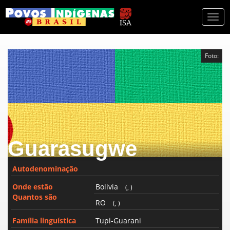
Togg
navi
Foto:
Guarasugwe
Autodenominação
Onde estão
Bolivia
(, )
Quantos são
RO
(, )
Família linguística
Tupi-Guarani