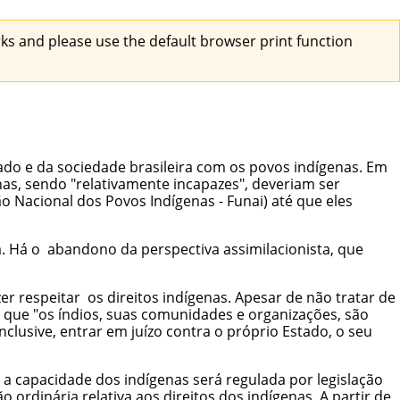
s and please use the default browser print function
tado e da sociedade brasileira com os povos indígenas. Em
genas, sendo "relativamente incapazes", deveriam ser
ão Nacional dos Povos Indígenas - Funai) até que eles
a
. Há o abandono da perspectiva assimilacionista, que
r respeitar os direitos indígenas. Apesar de não tratar de
r que "os índios, suas comunidades e organizações, são
nclusive, entrar em juízo contra o próprio Estado, o seu
e a capacidade dos indígenas será regulada por legislação
ordinária relativa aos direitos dos indígenas. A partir de