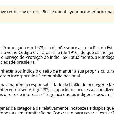
ave rendering errors. Please update your browser bookmark
73. Promulgada em 1973, ela dispõe sobre as relações do Es
pelo velho Código Civil brasileiro (de 1916): de que os indí
 o Serviço de Proteção ao Índio - SPI; atualmente, a Fundaç
ciedade brasileira.
onhecer aos índios o
direito de manter a sua própria cultur
a serem incorporados à comunhão nacional.
 mas mantém a responsabilidade da União de proteger e faze
nheceu no seu Artigo 232, a capacidade processual ao dize
 direitos e interesses". Significa que os indígenas podem, i
ígenas da categoria de relativamente incapazes e dispõe qu
postas em tramitação no Congresso para rever a legislação 