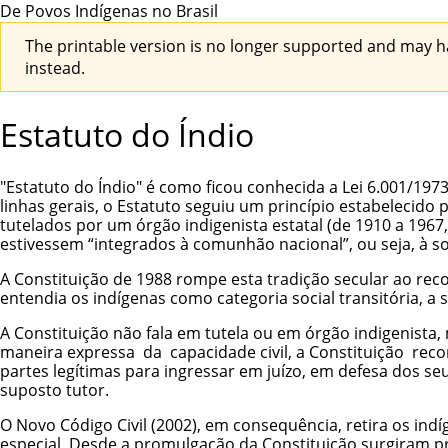
De Povos Indígenas no Brasil
The printable version is no longer supported and may h
instead.
Estatuto do Índio
"Estatuto do Índio" é como ficou conhecida a Lei 6.001/19
linhas gerais, o Estatuto seguiu um princípio estabelecido 
tutelados por um
órgão indigenista estatal
(de 1910 a 1967,
estivessem “integrados à comunhão nacional”, ou seja, à so
A
Constituição de 1988
rompe esta tradição secular ao rec
entendia os indígenas como categoria social transitória, 
A Constituição não fala em tutela ou em órgão indigenista,
maneira expressa da capacidade civil, a Constituição reco
partes legítimas para ingressar em juízo, em defesa dos seus
suposto tutor.
O Novo Código Civil (2002), em consequência, retira os ind
especial. Desde a promulgação da Constituição surgiram pro