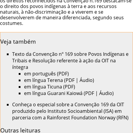
os direitos reconhecidos na Convenção n.169 destacam-se
o direito dos povos indígenas à terra e aos recursos
naturais, à não-discriminação e a viverem e se
desenvolverem de maneira diferenciada, segundo seus
costumes.
Veja também
Texto da
Convenção nº 169 sobre Povos Indígenas e
Tribais e Resolução referente à ação da OIT
na
íntegra
em português (
PDF
)
em língua
Terena
(
PDF
|
Áudio
)
em língua
Ticuna
(
PDF
)
em língua
Guarani Kaiowá
(
PDF
|
Áudio
)
Conheça o
especial sobre a Convenção 169 da OIT
produzido pelo Instituto Socioambiental (ISA) em
parceria com a Rainforest Foundation Norway (RFN)
Outras leituras