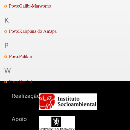
Povo:Galibi-Marworno
K
Povo:Karipuna do Amapá
P
Povo:Palikur
W
Povo:Wajãpi