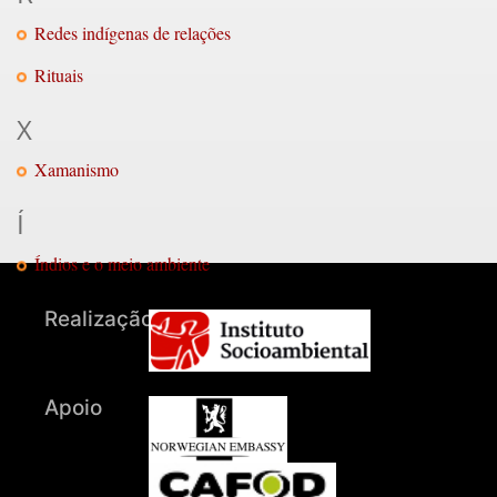
Redes indígenas de relações
Rituais
X
Xamanismo
Í
Índios e o meio ambiente