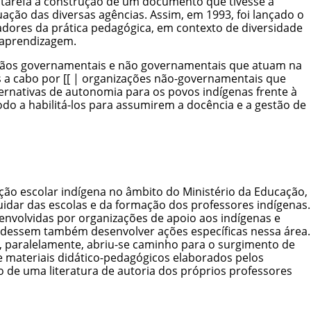
tarefa a construção de um documento que tivesse a
ação das diversas agências. Assim, em 1993, foi lançado o
adores da prática pedagógica, em contexto de diversidade
 aprendizagem.
rgãos governamentais e não governamentais que atuam na
s a cabo por [[ | organizações não-governamentais que
ernativas de autonomia para os povos indígenas frente à
do a habilitá-los para assumirem a docência e a gestão de
ção escolar indígena no âmbito do Ministério da Educação,
idar das escolas e da formação dos professores indígenas.
nvolvidas por organizações de apoio aos indígenas e
udessem também desenvolver ações específicas nessa área.
, paralelamente, abriu-se caminho para o surgimento de
de materiais didático-pedagógicos elaborados pelos
 de uma literatura de autoria dos próprios professores