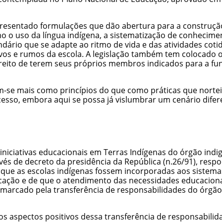
apresentado formulações que dão abertura para a construçã
mo o uso da
língua indígena
, a sistematização de conhecime
dário que se adapte ao ritmo de vida e das atividades coti
tivos e rumos da escola. A legislação também tem colocado
direito de terem seus próprios membros indicados para a f
am-se mais como princípios do que como práticas que norte
esso, embora aqui se possa já vislumbrar um cenário difer
iniciativas educacionais em
Terras Indígenas
do órgão indig
vés de decreto da presidência da República (n.26/91), resp
de que as escolas indígenas fossem incorporadas aos sistema
ação e de que o atendimento das necessidades educacionai
, marcado pela transferência de responsabilidades do órgão
ios aspectos positivos dessa transferência de responsabili