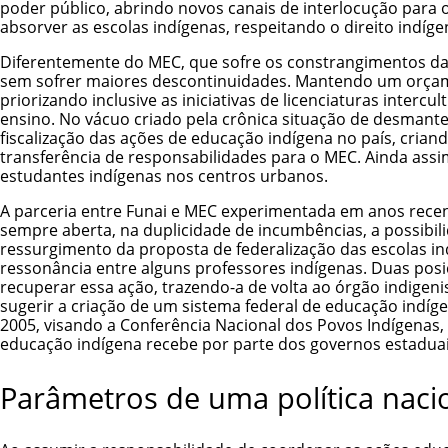
poder público, abrindo novos canais de interlocução para
absorver as escolas indígenas, respeitando o direito indíg
Diferentemente do MEC, que sofre os constrangimentos da 
sem sofrer maiores descontinuidades. Mantendo um orçame
priorizando inclusive as iniciativas de licenciaturas inte
ensino. No vácuo criado pela crônica situação de desmant
fiscalização das ações de educação indígena no país, crian
transferência de responsabilidades para o MEC. Ainda assi
estudantes indígenas nos centros urbanos.
A parceria entre Funai e MEC experimentada em anos recent
sempre aberta, na duplicidade de incumbências, a possibil
ressurgimento da proposta de federalização das escolas in
ressonância entre alguns professores indígenas. Duas posi
recuperar essa ação, trazendo-a de volta ao órgão indigen
sugerir a criação de um sistema federal de educação indíg
2005, visando a Conferência Nacional dos Povos Indígenas, 
educação indígena recebe por parte dos governos estaduai
Parâmetros de uma política naci