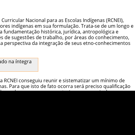
urricular Nacional para as Escolas Indígenas (RCNEI),
sores indígenas em sua formulação. Trata-se de um longo e
fundamentação histórica, jurídica, antropológica e
vés de sugestões de trabalho, por áreas do conhecimento,
na perspectiva da integração de seus etno-conhecimentos
ado na íntegra
la RCNEI conseguiu reunir e sistematizar um mínimo de
s. Para que isto de fato ocorra será preciso qualificação
 de modo que se possa construir novos canais de
s escolas.