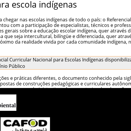
ara escola indígenas
gar nas escolas indígenas de todo o país: o Referencial C
tou com a participação de especialistas, técnicos e profes
erais sobre a educação escolar indígena, quer através da 
que seja intercultural, bilíngüe e diferenciada, quer atra
róximo da realidade vivida por cada comunidade indígena, 
cial Curricular Nacional para Escolas Indígenas
disponibiliz
nio Público
es e práticas diferentes, o documento conhecido pela sig
opostas de construções pedagógicas e curriculares autônoma
dos esquemas administrativos das secretarias de educação,
 ativo na definição do projeto político pedagógico de sua