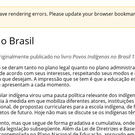
ave rendering errors. Please update your browser bookmark
o Brasil
riginalmente publicado no livro
Povos Indígenas no Brasil 1
 se deram tanto no plano legal quanto no plano administra
de acordo com seus interesses, respeitando seus
modos e 
la que desejam. A impressão que se tem é que a educação e
se apresentam a cada momento.
olar indígena virou uma pauta política relevante dos indíg
 à medida em que mobiliza diferentes atores, instituições
ional, de
propostas curriculares para a escola indígena
, de
os de futuro. Hoje não mais se discute se os indígenas têm
lento, mas que segue de forma gradativa e cumulativa, onde
 legislação subseqüente. Além da Lei de Diretrizes e Base
ontemplada no Plano Nacional de Educação, aprovado em 200