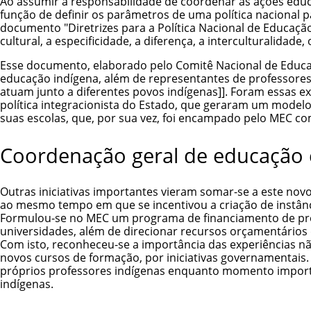
Ao assumir a responsabilidade de coordenar as ações educ
função de definir os parâmetros de uma política nacional 
documento "Diretrizes para a Política Nacional de Educaçã
cultural, a especificidade, a diferença, a interculturalidade,
Esse documento, elaborado pelo Comitê Nacional de Educ
educação indígena, além de representantes de professores
atuam junto a diferentes povos indígenas]]. Foram essas e
política integracionista do Estado, que geraram um modelo
suas escolas, que, por sua vez, foi encampado pelo MEC c
Coordenação geral de educação 
Outras iniciativas importantes vieram somar-se a este no
ao mesmo tempo em que se incentivou a criação de instânci
Formulou-se no MEC um programa de financiamento de proj
universidades, além de direcionar recursos orçamentários
Com isto, reconheceu-se a importância das experiências n
novos cursos de formação, por iniciativas governamentais.
próprios professores indígenas enquanto momento import
indígenas
.