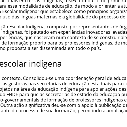
acionais
em
terras indígenas
, o MEC tomou como primeira 
para essa modalidade de educação, de modo a orientar a atu
o Escolar Indígena" que estabelece como princípios organiz
 o uso das
línguas
maternas e a globalidade do processo de
ação Escolar Indígena, composto por representantes de ó
 indígenas, foi pautado em experiências inovadoras levada
xperiências, que nasceram num contexto de se construir alt
 de formação próprio para os professores indígenas, de mo
omo proposta a ser disseminada em todo o país.
escolar indígena
vo contexto. Consolidou-se uma coordenação geral de educa
as gestoras nas secretarias de educação estaduais para cu
etos na área da educação indígena para apoiar ações dese
 do FNDE para que as secretarias de estado da educação p
ão-governamentais de formação de professores indígenas e
 Outra ação significativa deu-se com o apoio à publicação 
ante do processo de sua formação, permitindo a
ampliação