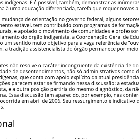
 os indígenas. E é possível, também, demonstrar as inúmer
ena à uma educação diferenciada, tarefa que requer novos a
mudança de orientação no governo federal, alguns setores
nto estável, tem contribuído com programas de formação d
rculturais, e apoiado o movimento de comunidades e professo
elamento do órgão indigenista, a Coordenação Geral de Ed
do um sentido muito objetivo para a vaga referência de “ou
m, a tradição assistencialista do órgão permanece por mei
es não resolve o caráter incongruente da existência de do
idade de desentendimentos, não só administrativos como de
dígenas, que conta com apoio explícito da atual presidênci
ções parecem estar se firmando nessa discussão: a estadual
ista, e a outra posição partiria do mesmo diagnóstico, da 
ena. Essa discussão tem aparecido, por exemplo, nas confer
ocorrida em abril de 2006. Seu ressurgimento é indicativo 
s.
onal