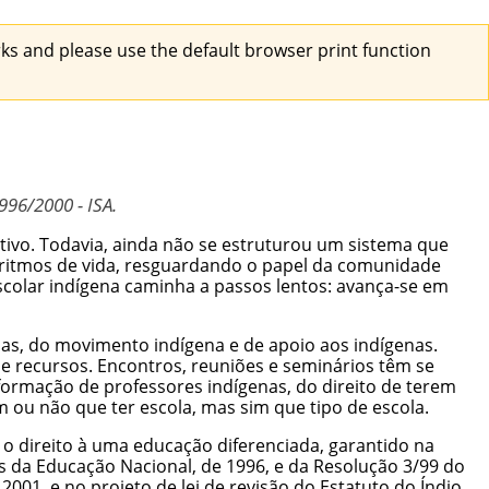
s and please use the default browser print function
996/2000 - ISA.
tivo. Todavia, ainda não se estruturou um sistema que
ritmos de vida
, resguardando o papel da comunidade
scolar indígena caminha a passos lentos: avança-se em
enas, do movimento indígena e de apoio aos indígenas.
 e recursos. Encontros, reuniões e seminários têm se
 formação de professores indígenas, do direito de terem
 ou não que ter escola, mas sim que tipo de escola.
 o direito à uma educação diferenciada, garantido na
s da Educação Nacional, de 1996, e da Resolução 3/99 do
1, e no projeto de lei de revisão do Estatuto do Índio,