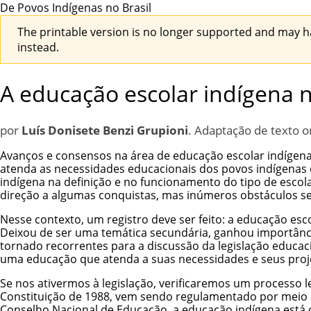
De Povos Indígenas no Brasil
The printable version is no longer supported and may h
instead.
A educação escolar indígena n
por
Luís Donisete Benzi Grupioni
. Adaptação de texto o
Avanços e consensos na área de educação escolar indígena
atenda as necessidades educacionais dos povos indígenas 
indígena na definição e no funcionamento do tipo de esco
direção a algumas conquistas, mas inúmeros obstáculos 
Nesse contexto, um registro deve ser feito: a educação esc
Deixou de ser uma temática secundária, ganhou importância
tornado recorrentes para a discussão da legislação educac
uma educação que atenda a suas necessidades e seus projet
Se nos ativermos à legislação, verificaremos um processo 
Constituição de 1988
, vem sendo regulamentado por meio da
Conselho Nacional de Educação, a educação indígena está c