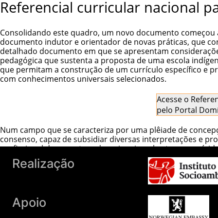
Referencial curricular nacional p
Consolidando este quadro, um novo documento começou a che
documento indutor e orientador de novas práticas, que con
detalhado documento em que se apresentam considerações g
pedagógica que sustenta a proposta de uma escola indígena 
que permitam a construção de um currículo específico e p
com conhecimentos universais selecionados.
Acesse o
Referen
pelo
Portal Domí
Num campo que se caracteriza por uma plêiade de concepçõ
consenso, capaz de subsidiar diversas interpretações e pr
profissional dos agentes educacionais e abertura nos rígi
interlocução em que as comunidades indígenas tenham papel