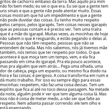
gritos de cachorro embaixo da terra. Mas aquilo pra mim
não foi bem medo; eu sei o que era. Eu sei que a gente tem
uns sinais e que a gente não pode atentar muito. Essas
coisas mostram que há um impedimento e que a gente
não pode duvidar das coisas. Eu tenho muito respeito
pelos campos, pelos igarapés. Tem coisas nesses igarapés
que as pessoas contam e é preciso ver. Tem uma traíra
que é a mãe do igarapé. Muitas vezes, as mocinhas de hoje
não sabem o que é resguardo, e estão pegando o delas aí.
Pessoas que não têm respeito, pessoas que não se
entendem de nada. Mas nós sabemos, nós já tivemos mãe
também, nós temos que ter respeito por todos. O que
acontece é que moça tem um tempo, vem, e ela fica
passando em cima do igarapé. Pra ela pouco acontece,
mas pra alguém que vem atrás... Pega uma olhada, uma
dor de cabeça, pega um espanto, ou mesmo fica doido na
hora e faz coisas; é perigoso. A coisa transforma em ruim e
dá muito trabalho. Por isso eu sempre digo para essas
mocinhas: respeitem, não faz uma coisa dessas. Tem um
espírito que fica aí até no toco dessa passagem. Na metade
da noite, alguém pode ir ver que tem alguma coisa lá. Mas
isso não é coisa de meter medo, a não ser que falte ao
respeito. Nem adianta passar correndo: ele tem olho e
está enxergando.