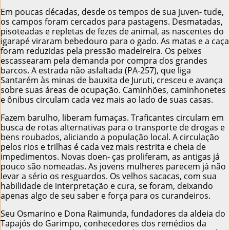
Em poucas décadas, desde os tempos de sua juven- tude,
os campos foram cercados para pastagens. Desmatadas,
pisoteadas e repletas de fezes de animal, as nascentes do
igarapé viraram bebedouro para o gado. As matas e a caça
foram reduzidas pela pressão madeireira. Os peixes
escassearam pela demanda por compra dos grandes
barcos. A estrada não asfaltada (PA-257), que liga
Santarém às minas de bauxita de Juruti, cresceu e avança
sobre suas áreas de ocupação. Caminhões, caminhonetes
e ônibus circulam cada vez mais ao lado de suas casas.
Fazem barulho, liberam fumaças. Traficantes circulam em
busca de rotas alternativas para o transporte de drogas e
bens roubados, aliciando a população local. A circulação
pelos rios e trilhas é cada vez mais restrita e cheia de
impedimentos. Novas doen- ças proliferam, as antigas já
pouco são nomeadas. As jovens mulheres parecem já não
levar a sério os resguardos. Os velhos sacacas, com sua
habilidade de interpretação e cura, se foram, deixando
apenas algo de seu saber e força para os curandeiros.
Seu Osmarino e Dona Raimunda, fundadores da aldeia do
Tapajós do Garimpo, conhecedores dos remédios da