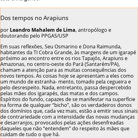
Dos tempos no Arapiuns
por
Leandro Mahalem de Lima
, antropólogo e
doutorando pelo PPGAS/USP
Em suas reflexões, Seu Osmarino e Dona Raimunda,
habitantes da TI Cobra Grande, às margens de um igarapé
próximo ao encontro entre os rios Tapajós, Arapiuns e
Amazonas, no centro-oeste do Pará (Santarém/PA),
chamam a atenção para as muitas consequências dos
novos tempos. As coisas hoje se apresentam a eles como
um mundo de estranha- mento, tomado pela cegueira e
pelo desrespeito. Nada, entretanto, passa despercebido
pelas mães dos igarapés, das matas e dos campos.
Espíritos do fundo, capazes de se manifestar na superfície
na forma de qualquer “bicho”, são os verdadeiros donos
dos domínios que, cada vez mais, estão a emitir seus sinais
de contrariedade com a intensidade das novas mudanças
e desarranjos, provocados pelas ações desenfreadas
daqueles que não “entendem” do respeito às mães que
cuidam de tudo o que há.