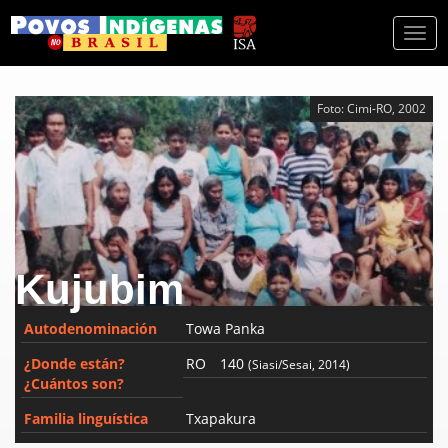
Togg
navi
Foto: Cimi-RO, 2002
Kujubim
Autodenominación
Towa Panka
¿Donde están?
RO
140
(Siasi/Sesai, 2014)
¿Cuántos son?
Familia linguística
Txapakura