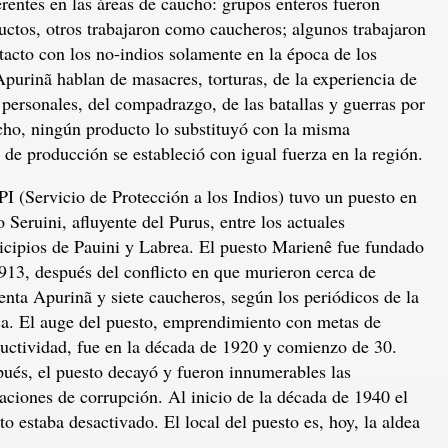
rentes en las áreas de caucho: grupos enteros fueron
uctos, otros trabajaron como caucheros; algunos trabajaron
ntacto con los no-indios solamente en la época de los
Apurinã hablan de masacres, torturas, de la experiencia de
s personales, del compadrazgo, de las batallas y guerras por
ucho, ningún producto lo substituyó con la misma
 de producción se estableció con igual fuerza en la región.
PI (Servicio de Protección a los Indios) tuvo un puesto en
ío Seruini, afluyente del Purus, entre los actuales
cipios de Pauini y Labrea. El puesto Marienê fue fundado
913, después del conflicto en que murieron cerca de
enta Apurinã y siete caucheros, según los periódicos de la
a. El auge del puesto, emprendimiento con metas de
uctividad, fue en la década de 1920 y comienzo de 30.
ués, el puesto decayó y fueron innumerables las
aciones de corrupción. Al inicio de la década de 1940 el
to estaba desactivado. El local del puesto es, hoy, la aldea