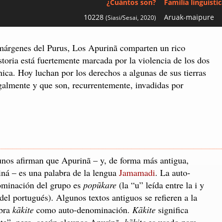
¿Cuántos son?
Familia linguísti
10228
Aruak-maipure
(Siasi/Sesai, 2020)
 márgenes del Purus, Los Apurinã comparten un rico
toria está fuertemente marcada por la violencia de los dos
ica. Hoy luchan por los derechos a algunas de sus tierras
galmente y que son, recurrentemente, invadidas por
nos afirman que Apurinã – y, de forma más antigua,
iná – es una palabra de la lengua
Jamamadi
. La auto-
minación del grupo es
popũkare
(la “u” leída entre la i y
 del portugués). Algunos textos antiguos se refieren a la
abra
kãkite
como auto-denominación.
Kãkite
significa
te”, pero, según algunos Apurinã,
kãkite
es usado para