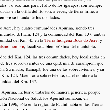
les”, o sea, más para el alto de los igarapés, son siempre
uadas en la orilla del río son, a veces, de tierra firme, a
iempre se inunda de los dos lados.
o Acre, hay cuatro comunidades Apurinã, siendo tres
comunidad del Km. 124 y la comunidad del Km. 137, ambas
munidad del Km. 45 en la
Tierra Indígena Boca do Acre
, y
mismo nombre
, localizada bien próxima del municipio.
dad del Km. 124, las tres comunidades, hoy localizadas en
on de tres sobrevivientes de una epidemia de sarampión, que
ión. Su madre, Kamapã, fue una de las sobrevivientes, y su
l Km. 124. Maen, otra sobreviviente, da el nombre a la
omunidad del Km. 137.
s Apurinã, inclusive tratarlos de manera genérica, porque
ción Nacional de Salud, los Apurinã sumaban, en
 En 1996, sólo en la región de Pauini había en las Tierras