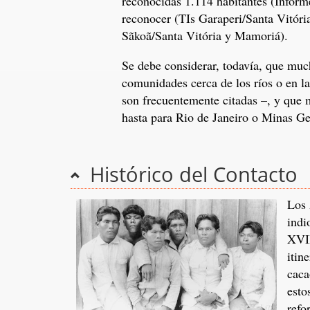
reconocidas 1.114 habitantes (Inform
reconocer (TIs Garaperi/Santa Vitóri
Sãkoã/Santa Vitória y Mamoriá).
Se debe considerar, todavía, que muc
comunidades cerca de los ríos o en l
son frecuentemente citadas –, y que
hasta para Rio de Janeiro o Minas Ge
Histórico del Contacto
Los 
indi
XVII
itin
caca
esto
refo