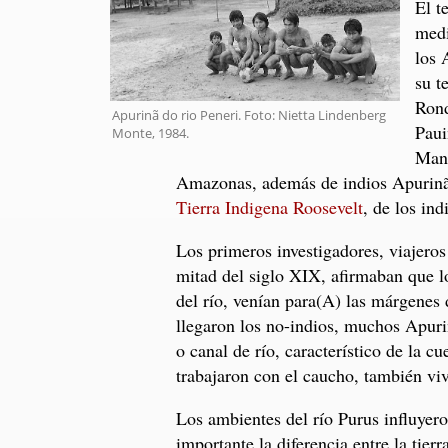
El t
medi
los 
su t
Rond
Apurinã do rio Peneri. Foto: Nietta Lindenberg
Paui
Monte, 1984.
Mani
Amazonas, además de indios Apurinã v
Tierra Indigena Roosevelt
, de los in
Los primeros investigadores, viajeros
mitad del siglo XIX, afirmaban que lo
del río, venían para(A) las márgenes 
llegaron los no-indios, muchos Apurin
o canal de río, característico de la c
trabajaron con el caucho, también viv
Los ambientes del río Purus influyer
importante la diferencia entre la tier