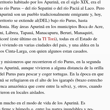
erritorio habitado por los Apurinã, en el siglo XIX, era el
o río Purus – del río Sepatini o del río Paciá al Laco. Pero
Apurinã son un pueblo tradicionalmente emigrante y, hoy,
erritorio se extiende al(DEL) bajo río Purus, hasta
onia. Hay áreas Apurinã en los municipios Boca do Acre,
ni, Lábrea, Tapauá, Manacapuru, Beruri, Manaquiri,
coré (este último en la
TI Torá
), todas en el Estado de
iviendo en varias ciudades del pais, y una aldea en la
dios Cinta-Larga, con quien algunos estan casados.
 y misioneros que recorrieron el río Purus, en la segunda
s Apurinã, aunque vivieron a alguna distancia de la orilla
del Purus para pescar y coger tortugas. En la época en que
ã se refugiaron en el alto de los igarapés (brazo estrecho
uenca amazónica que corre entre la selva), y, otros, cuando
ieron en locales aislados.
on mucho en el modo de vida de los Apurinã. Es
ra firme y húmeda o, entre las partes inundables y no-