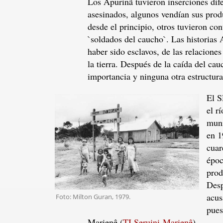
Los Apurinã tuvieron inserciones dife
asesinados, algunos vendían sus prod
desde el principio, otros tuvieron co
`soldados del caucho`. Las historias 
haber sido esclavos, de las relacione
la tierra. Después de la caída del ca
importancia y ninguna otra estructura
El S
el r
muni
en 1
cuar
époc
prod
Desp
acus
Foto: Milton Guran, 1979.
pues
Marienê (
TI Seruini-Marienê
).