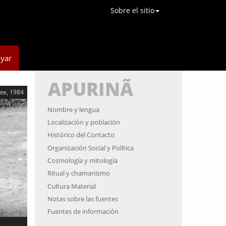
Sobre el sitio
yar
APURINÃ
nte, 1984
Nombre y lengua
Localización y población
Histórico del Contacto
Organización Social y Política
Cosmología y mitología
Ritual y chamanismo
Cultura Material
Notas sobre las fuentes
Fuentes de información