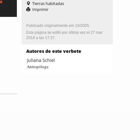
ca
Tierras habitadas
Imprimir
Publicado originalmente em 10/2005.
Esta página se editó por última vez el 27 mar
2018 a las 17:37.
Autores de este verbete
Juliana Schiel
Antropóloga