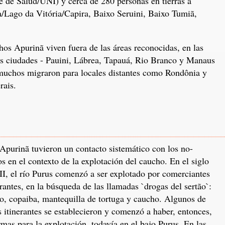
e de Salud/UNI) y cerca de 280 personas en tierras a
a/Lago da Vitória/Capira, Baixo Seruini, Baixo Tumiã,
hos Apurinã viven fuera de las áreas reconocidas, en las
as ciudades - Pauini, Lábrea, Tapauá, Rio Branco y Manaus
 muchos migraron para locales distantes como Rondônia y
rais.
Apurinã tuvieron un contacto sistemático con los no-
os en el contexto de la explotación del caucho. En el siglo
I, el río Purus comenzó a ser explotado por comerciantes
erantes, en la búsqueda de las llamadas `drogas del sertão`:
o, copaiba, mantequilla de tortuga y caucho. Algunos de
s itinerantes se establecieron y comenzó a haber, entonces,
rmas para la explotación, todavía en el bajo Purus. En las