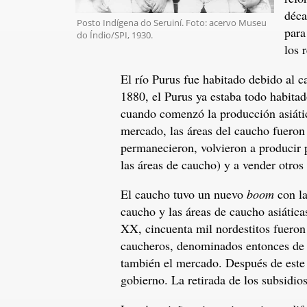
déca
Posto Indí­gena do Seruiní. Foto: acervo Museu
para
do Índio/SPI, 1930.
los 
El río Purus fue habitado debido al 
1880, el Purus ya estaba todo habita
cuando comenzó la producción asiática
mercado, las áreas del caucho fueron
permanecieron, volvieron a producir p
las áreas de caucho) y a vender otros
El caucho tuvo un nuevo
boom
con la
caucho y las áreas de caucho asiática
XX, cincuenta mil nordestitos fueron
caucheros, denominados entonces de `
también el mercado. Después de este 
gobierno. La retirada de los subsidio