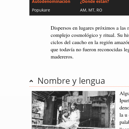
Autodenominación
¿Donde están?
Popukare
AM, MT, RO
Dispersos en lugares próximos a las
complejo cosmológico y ritual. Su his
ciclos del caucho en la región amazón
que todavía no fueron reconocidas le
madereros.
Nombre y lengua
Algu
Ipur
deno
la u
pal
“gen