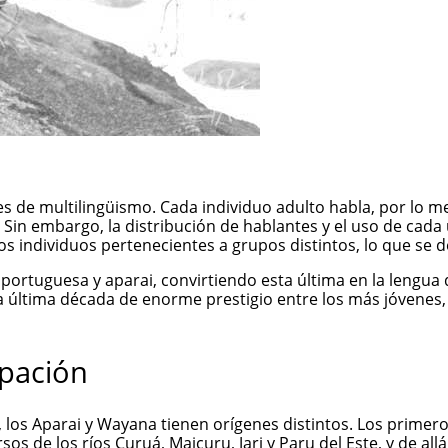
 es de multilingüismo. Cada individuo adulto habla, por lo m
o. Sin embargo, la distribución de hablantes y el uso de cada 
s individuos pertenecientes a grupos distintos, lo que se de
 portuguesa y aparai, convirtiendo esta última en la lengua 
la última década de enorme prestigio entre los más jóvenes
upación
 los Aparai y
Wayana
tienen orígenes distintos. Los primer
s de los ríos Curuá, Maicuru, Jari y Paru del Este, y de all