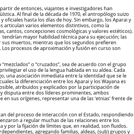
 partir de entonces, viajantes e investigadores han
ística. Al final de la década de 1970, el antropólogo suizo
ficiales hasta los días de hoy. Sin embargo, los Aparai y
articulan varios elementos distintivos, como la
cas, cantos,
concepciones cosmológicas
y valores estéticos).
tendrían mayor habilidad técnica para su ejecución; las
r sus muertos, mientras que los segundos prefieren
. Los procesos de aproximación y fusión en curso son
 “mezclados” o “cruzados”, sea de acuerdo con el grupo
privilegiar el uso de la lengua hablada en su aldea. Cada
o, una asociación inmediata entre la identidad que se le
uales la diferenciación entre los Aparai y los Wayana es
ible, atribuidos y explicados por la participación de
a y disputa entre dos líderes prominentes, ambos
 en sus orígenes, representar una de las ‘etnias’ frente de
tan del proceso de interacción con el Estado, respondiendo
menzaron a regular muchas de las relaciones entre los
 por la fijación de límites que, en realidad, son fluidos.
rdependientes, agregando familias, aldeas, (sub) grupos y