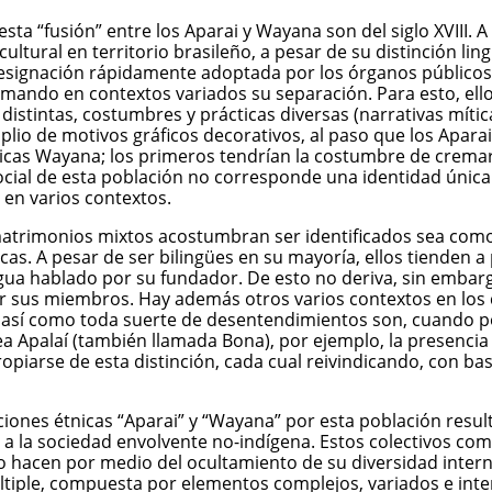
sta “fusión” entre los Aparai y Wayana son del siglo XVIII. A
tural en territorio brasileño, a pesar de su distinción lingü
ignación rápidamente adoptada por los órganos públicos y o
ndo en contextos variados su separación. Para esto, ellos 
s distintas, costumbres y prácticas diversas (narrativas míti
o de motivos gráficos decorativos, al paso que los Aparai 
ámicas Wayana; los primeros tendrían la costumbre de crema
ocial de esta población no corresponde una identidad única
en varios contextos.
matrimonios mixtos acostumbran ser identificados sea como
cas. A pesar de ser bilingües en su mayoría, ellos tienden a 
ngua hablado por su fundador. De esto no deriva, sin embarg
or sus miembros. Hay además otros varios contextos en los c
s, así como toda suerte de desentendimientos son, cuando pos
dea Apalaí (también llamada Bona), por ejemplo, la presenci
iarse de esta distinción, cada cual reivindicando, con base
iones étnicas “Aparai” y “Wayana” por esta población resul
 a la sociedad envolvente no-indígena. Estos colectivos co
 hacen por medio del ocultamiento de su diversidad interna y
últiple, compuesta por elementos complejos, variados e inte