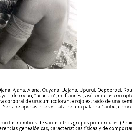
 Ojana, Ajana, Aiana, Ouyana, Uajana, Upurui, Oepoeroei, 
n (de rocou, “urucum”, en francés), así como las corrupt
ntura corporal de urucum (colorante rojo extraído de una sem
 Se sabe apenas que se trata de una palabra Caribe, como lo
omo los nombres de varios otros grupos primordiales (Piri
ncias genealógicas, características físicas y de comporta