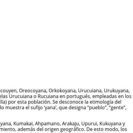
Roucouyen, Oreocoyana, Orkokoyana, Urucuiana, Urukuyana,
elas Urucuiana o Rucuiana en portugués, empleadas en los
illa) por esta población. Se desconoce la etimología del
 muestra el sufijo ‘yana’, que designa “pueblo”, “gente”,
xiyana, Kumakai, Ahpamano, Arakaju, Upurui, Kukuyana y
miento, además del origen geográfico. De esto modo, los