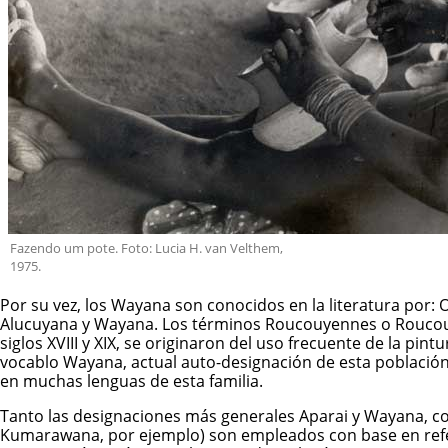
Fazendo um pote. Foto: Lucia H. van Velthem,
1975.
Por su vez, los
Wayana
son conocidos en la literatura por:
Alucuyana y Wayana. Los términos Roucouyennes o Roucouye
siglos XVIII y XIX, se originaron del uso frecuente de la pi
vocablo Wayana, actual auto-designación de esta población.
en muchas lenguas de esta familia.
Tanto las designaciones más generales Aparai y Wayana, c
Kumarawana, por ejemplo) son empleados con base en refere