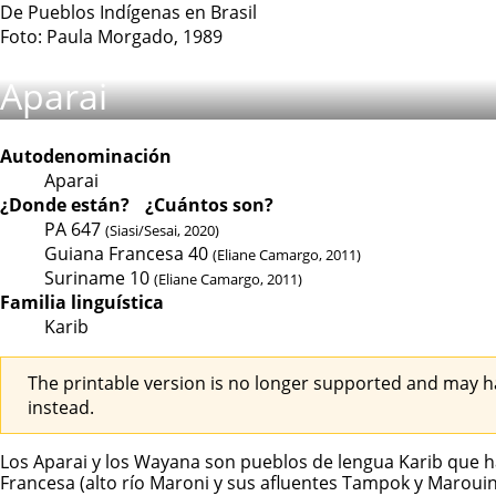
De Pueblos Indígenas en Brasil
Foto: Paula Morgado, 1989
Aparai
Autodenominación
Aparai
¿Donde están?
¿Cuántos son?
PA
647
(Siasi/Sesai, 2020)
Guiana Francesa
40
(Eliane Camargo, 2011)
Suriname
10
(Eliane Camargo, 2011)
Familia linguística
Karib
The printable version is no longer supported and may h
instead.
Los Aparai y los
Wayana
son pueblos de lengua Karib que hab
Francesa (alto río Maroni y sus afluentes Tampok y Marouini