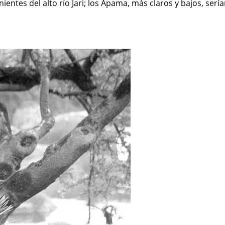
tes del alto río Jari; los Apama, más claros y bajos, serían o