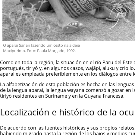
O aparai Sanari fazendo um cesto na aldeia
Maxipurimo. Foto: Paula Morgado, 1992.
Como en toda la región, la situación en el río Paru del Este
portugués, tiriyó y, en algunos casos, wajãpi, aluku y crioll
aparai es empleada preferiblemente en los diálogos entre lo
La alfabetización de esta población es hecha en las lenguas
de la lengua aparai, la lengua wayana comenzó a gozar en 
tiriyó residentes en Suriname y en la Guyana Francesa.
Localización e histórico de la oc
De acuerdo con las fuentes históricas y sus propios relatos,
habiendo migrado hasta la región de los bajos y medios curso