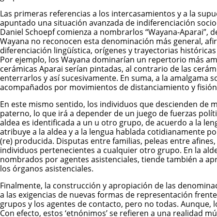
Las primeras referencias a los intercasamientos y a la supue
apuntado una situación avanzada de indiferenciación sociocul
Daniel Schoepf comienza a nombrarlos “Wayana-Aparai”, des
Wayana no reconocen esta denominación más general, afirma
diferenciación lingüística, orígenes y trayectorias histórica
Por ejemplo, los Wayana dominarían un repertorio más ampli
cerámicas Aparai serían pintadas, al contrario de las cer
enterrarlos y así sucesivamente. En suma, a la amalgama s
acompañados por movimientos de distanciamiento y fisión 
En este mismo sentido, los individuos que descienden de 
paterno, lo que irá a depender de un juego de fuerzas políti
aldea es identificada a un u otro grupo, de acuerdo a la le
atribuye a la aldea y a la lengua hablada cotidianamente p
(re) producida. Disputas entre familias, peleas entre afine
individuos pertenecientes a cualquier otro grupo. En la al
nombrados por agentes asistenciales, tiende también a aprop
los órganos asistenciales.
Finalmente, la construcción y apropiación de las denominac
a las exigencias de nuevas formas de representación frente
grupos y los agentes de contacto, pero no todas. Aunque, lo
Con efecto, estos ‘etnónimos’ se refieren a una realidad m