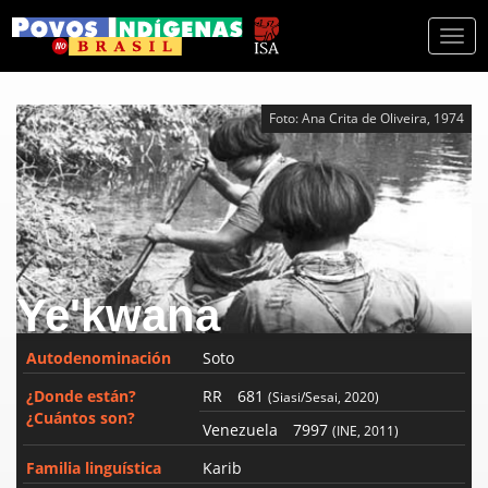
Togg
navi
Foto: Ana Crita de Oliveira, 1974
Ye'kwana
Autodenominación
Soto
¿Donde están?
RR
681
(Siasi/Sesai, 2020)
¿Cuántos son?
Venezuela
7997
(INE, 2011)
Familia linguística
Karib