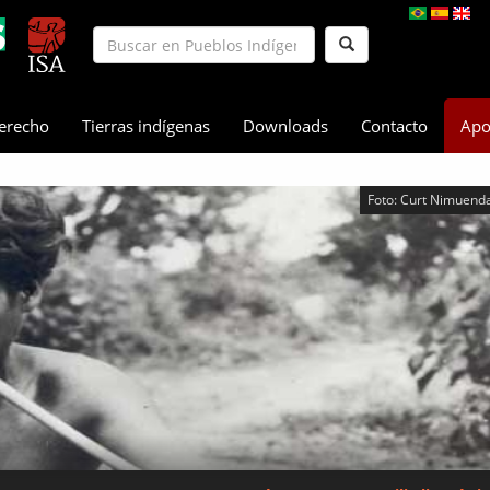
erecho
Tierras indígenas
Downloads
Contacto
Apo
Foto: Curt Nimuenda