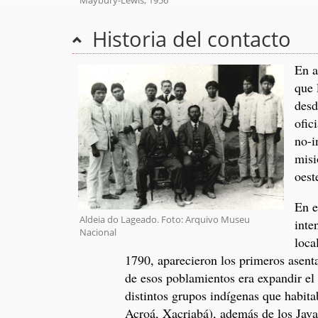
Maybury-Lewis, 1956
Historia del contacto
En a
que 
desd
ofic
no-i
misi
oest
En e
Aldeia do Lageado. Foto: Arquivo Museu
inte
Nacional
loca
1790, aparecieron los primeros asent
de esos poblamientos era expandir el 
distintos grupos indígenas que habita
Acroá, Xacriabá), además de los Javaé