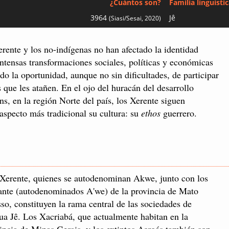
¿Cuántos son?
Familia linguísti
3964
Jê
(Siasi/Sesai, 2020)
rente y los no-indígenas no han afectado la identidad
 intensas transformaciones sociales, políticas y económicas
do la oportunidad, aunque no sin dificultades, de participar
 que les atañen. En el ojo del huracán del desarrollo
s, en la región Norte del país, los Xerente siguen
aspecto más tradicional su cultura: su
ethos
guerrero.
Xerente, quienes se autodenominan Akwe, junto con los
nte (autodenominados A'we) de la provincia de Mato
so, constituyen la rama central de las sociedades de
ua Jê. Los Xacriabá, que actualmente habitan en la
incia de Minas Gerais, y los extintos Acroás también son