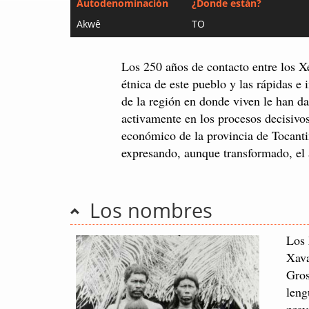
Autodenominación
¿Donde están?
Akwê
TO
Los 250 años de contacto entre los Xe
étnica de este pueblo y las rápidas e
de la región en donde viven le han da
activamente en los procesos decisivos
económico de la provincia de Tocantin
expresando, aunque transformado, el 
Los nombres
Los 
Xava
Gros
leng
prov