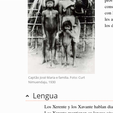
cons
con 
les 
los 
Captão José Maria e familia. Foto: Curt
Nimuendaju, 1930
Lengua
Los Xerente y los Xavante hablan dial
Los Xerente mantienen su lengua viva