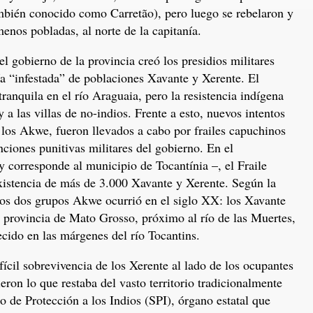
ambién conocido como Carretão), pero luego se rebelaron y
enos pobladas, al norte de la capitanía.
l gobierno de la provincia creó los presidios militares
ía “infestada” de poblaciones Xavante y Xerente. El
tranquila en el río Araguaia, pero la resistencia indígena
y a las villas de no-indios. Frente a esto, nuevos intentos
 los Akwe, fueron llevados a cabo por frailes capuchinos
ciones punitivas militares del gobierno. En el
 corresponde al municipio de Tocantínia –, el Fraile
xistencia de más de 3.000 Xavante y Xerente. Según la
 los dos grupos Akwe ocurrió en el siglo XX: los Xavante
a provincia de Mato Grosso, próximo al río de las Muertes,
cido en las márgenes del río Tocantins.
ícil sobrevivencia de los Xerente al lado de los ocupantes
ron lo que restaba del vasto territorio tradicionalmente
o de Protección a los Indios (SPI), órgano estatal que