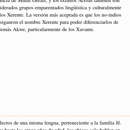
iderados grupos emparentados lingüística y culturalmente
los Xerente. La versión más aceptada es que los no-indios
asiganron el nombre Xerente para poder diferenciarlos de
demás Akwe, particularmente de los Xavante.
ectos de una misma lengua, perteneciente a la familia Jê.
: hasta los cinco años de edad, los chicos solo hablan en