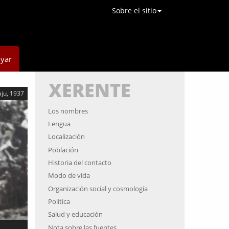
Sobre el sitio
yar
XERENTE
ju, 1937
Los nombres
Lengua
Localización
Población
Historia del contacto
Modo de vida
Organización social y cosmología
Política
Salud y educación
Nota sobre las fuentes