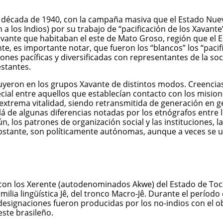
 la década de 1940, con la campaña masiva que el Estado Nu
 los Indios) por su trabajo de “pacificación de los Xavante”
avante que habitaban el este de Mato Groso, región que el 
vante, es importante notar, que fueron los “blancos” los “p
ciones pacíficas y diversificadas con representantes de la s
estantes.
luyeron en los grupos Xavante de distintos modos. Creencias
cial entre aquellos que establecían contacto con los mision
extrema vitalidad, siendo retransmitida de generación en g
 de algunas diferencias notadas por los etnógrafos entre l
n, los patrones de organización social y las instituciones, l
bstante, son políticamente autónomas, aunque a veces se 
con los Xerente (autodenominados Akwe) del Estado de Toca
milia lingüística Jê, del tronco Macro-Jê. Durante el períod
designaciones fueron producidas por los no-indios con el obj
este brasileño.