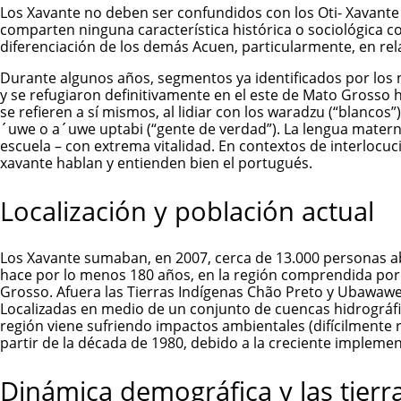
Los Xavante no deben ser confundidos con los Oti- Xavante 
comparten ninguna característica histórica o sociológica c
diferenciación de los demás Acuen, particularmente, en rela
Durante algunos años, segmentos ya identificados por los n
y se refugiaron definitivamente en el este de Mato Grosso
se refieren a sí mismos, al lidiar con los waradzu (“blanco
´uwe o a´uwe uptabi (“gente de verdad”). La lengua matern
escuela – con extrema vitalidad. En contextos de interlocuc
xavante hablan y entienden bien el portugués.
Localización y población actual
Los Xavante sumaban, en 2007, cerca de 13.000 personas abr
hace por lo menos 180 años, en la región comprendida por l
Grosso. Afuera las Tierras Indígenas Chão Preto y Ubawaw
Localizadas en medio de un conjunto de cuencas hidrográfica
región viene sufriendo impactos ambientales (difícilmente 
partir de la década de 1980, debido a la creciente implemen
Dinámica demográfica y las tierr