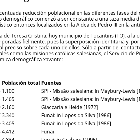
ntuada reducción poblacional en las diferentes fases del con
nto demográfico comenzó a ser constante a una taza media de
stico entonces localizados en la Aldea de Pedro III en la an
a de Teresa Cristina, hoy municipio de Tocantins (TO), a la or
poradas fielmente, pues la superposición identitaria y, por 
preciso sobre cada uno de ellos. Sólo a partir de contacto
es como las misiones católicas salesianas, el Servicio de Pr
ámica demográfica xavante:
Población total
Fuentes
8
1.100
SPI - Missão salesiana: in Maybury-Lewis [
3
1.465
SPI - Missão salesiana: in Maybury-Lewis [
9
2.160
Giaccaria e Heide [1972]
7
3.340
Funai: in Lopes da Silva [1986]
0
3.405
Funai: in Lopes da Silva [1986]
3
4.412
Funai
4
4.834
Funai: in Graham [1995]