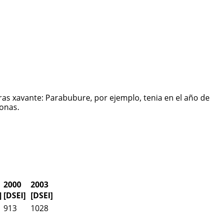
ras xavante: Parabubure, por ejemplo, tenia en el año de
sonas.
2000
2003
]
[DSEI]
[DSEI]
913
1028