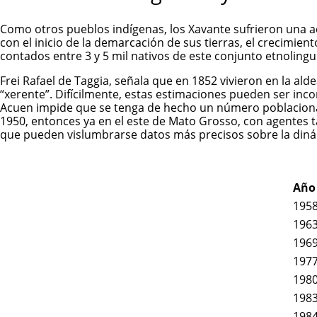
Como otros pueblos indígenas, los Xavante sufrieron una ace
con el inicio de la demarcación de sus tierras, el crecimie
contados entre 3 y 5 mil nativos de este conjunto etnolinguí
Frei Rafael de Taggia, señala que en 1852 vivieron en la alde
“xerente”. Difícilmente, estas estimaciones pueden ser incor
Acuen impide que se tenga de hecho un número poblacional 
1950, entonces ya en el este de Mato Grosso, con agentes tal
que pueden vislumbrarse datos más precisos sobre la din
Año
195
196
196
197
198
198
198