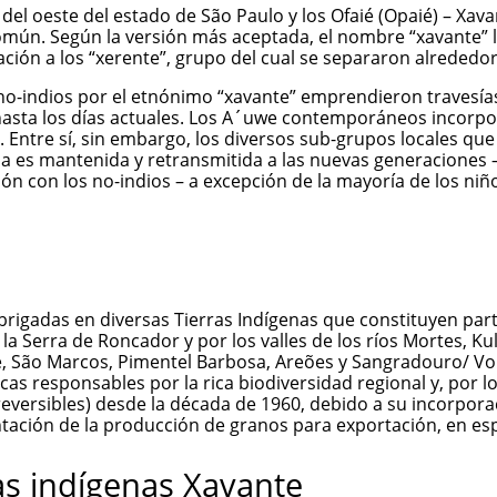
del oeste del estado de São Paulo y los Ofaié (Opaié) – Xav
omún. Según la versión más aceptada, el nombre “xavante” l
ción a los “xerente”, grupo del cual se separaron alrededor 
o-indios por el etnónimo “xavante” emprendieron travesías s
 hasta los días actuales. Los A´uwe contemporáneos incorpo
s”). Entre sí, sin embargo, los diversos sub-grupos locales 
a es mantenida y retransmitida a las nuevas generaciones 
ión con los no-indios – a excepción de la mayoría de los ni
igadas en diversas Tierras Indígenas que constituyen parte
a Serra de Roncador y por los valles de los ríos Mortes, Ku
e, São Marcos, Pimentel Barbosa, Areões y Sangradouro/ Vo
s responsables por la rica biodiversidad regional y, por lo
reversibles) desde la década de 1960, debido a su incorpora
tación de la producción de granos para exportación, en espe
as indígenas Xavante