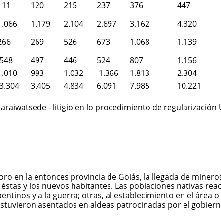
111
120
215
237
376
447
1.066
1.179
2.104
2.697
3.162
4.320
266
269
526
673
1.068
1.139
548
497
446
524
807
1.156
1.010
993
1.032
1.366
1.813
2.304
3.304
3.405
4.834
6.091
7.985
10.221
raiwatsede - litigio en lo procedimiento de regularización 
oro en la entonces provincia de Goiás, la llegada de minero
 éstas y los nuevos habitantes. Las poblaciones nativas rea
entinos y a la guerra; otras, al establecimiento en el área o
estuvieron asentados en aldeas patrocinadas por el gobiern