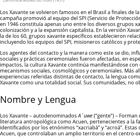
Los Xavante se volvieron famosos en el Brasil a finales de
campaña promovió al equipo del SPI (Servicio de Protección a
en 1946 constituía apenas uno entre los diversos grupos x
colonización y a la expansión capitalista. En la versión Xa
la de los 60, grupos xavante específicos establecieron rela
incluyendo los equipos del SPI, misioneros católicos y prot
Los agentes del contacto y la manera como este se dio, inf
sociales y prácticas ceremoniales fueron afectadas, en espe
impactos, la cultura Xavante continúa manifestándose con 
mecanismos sociales, cosmológicos y ceremoniales. Más allá
experiencias referidas distintas de contacto, la lengua comú
Xavante como una totalidad social. Sus comunidades, no o
Nombre y Lengua
Los Xavante – autodenominados
A´uwe
(“gente”) – Forman 
literatura antropológica como Acuen, pertenecientes a la fa
identificados por los etnónimos “xacriabá” y “acroá”. Estas 
Acuen, que controlaban un amplio territorio en el centro-o