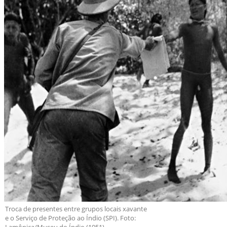
Troca de presentes entre grupos locais xavante
e o Serviço de Proteção ao Índio (SPI). Foto:
Lamônica/Museu do Índio (1951)