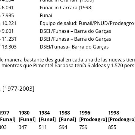
8
6.091
Funai: in Carrara [1998]
6
7.985
Funai
8
10.221
Equipo de salud: FunaiI/PNUD/Prodeagro
0
9.601
DSEI /Funasa – Barra do Garças
4
11.231
DSEI /Funasa – Barra do Garças
7
13.303
DSEI/Funasa– Barra do Garças
de manera bastante desigual en cada una de las nuevas tier
, mientras que Pimentel Barbosa tenía 6 aldeas y 1.570 per
a [1977-2003]
1977
1980
1984
1988
1996
1998
[Funai]
[Funai]
[Funai]
[Funai]
[Prodeagro]
[Prodeagro
303
347
511
594
759
855