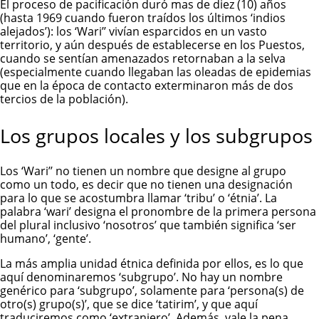
El proceso de pacificación duró mas de diez (10) años
(hasta 1969 cuando fueron traídos los últimos ‘indios
alejados’): los ‘Wari’’ vivían esparcidos en un vasto
territorio, y aún después de establecerse en los Puestos,
cuando se sentían amenazados retornaban a la selva
(especialmente cuando llegaban las oleadas de epidemias
que en la época de contacto exterminaron más de dos
tercios de la población).
Los grupos locales y los subgrupos
Los ‘Wari’’ no tienen un nombre que designe al grupo
como un todo, es decir que no tienen una designación
para lo que se acostumbra llamar ‘tribu’ o ‘étnia’. La
palabra ‘wari’ designa el pronombre de la primera persona
del plural inclusivo ‘nosotros’ que también significa ‘ser
humano’, ‘gente’.
La más amplia unidad étnica definida por ellos, es lo que
aquí denominaremos ‘subgrupo’. No hay un nombre
genérico para ‘subgrupo’, solamente para ‘persona(s) de
otro(s) grupo(s)’, que se dice ‘tatirim’, y que aquí
traduciremos como ‘extranjero’. Además, vale la pena