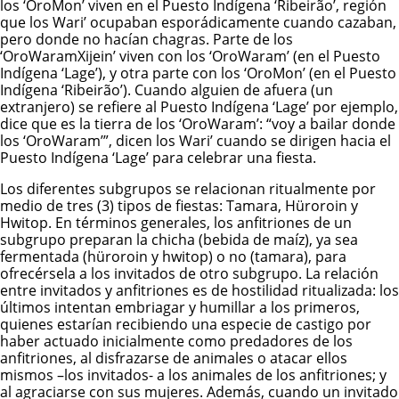
los ‘OroMon’ viven en el Puesto Indígena ‘Ribeirão’, región
que los Wari’ ocupaban esporádicamente cuando cazaban,
pero donde no hacían chagras. Parte de los
‘OroWaramXijein’ viven con los ‘OroWaram’ (en el Puesto
Indígena ‘Lage’), y otra parte con los ‘OroMon’ (en el Puesto
Indígena ‘Ribeirão’). Cuando alguien de afuera (un
extranjero) se refiere al Puesto Indígena ‘Lage’ por ejemplo,
dice que es la tierra de los ‘OroWaram’: “voy a bailar donde
los ‘OroWaram’”, dicen los Wari’ cuando se dirigen hacia el
Puesto Indígena ‘Lage’ para celebrar una fiesta.
Los diferentes subgrupos se relacionan ritualmente por
medio de tres (3) tipos de fiestas: Tamara, Hüroroin y
Hwitop. En términos generales, los anfitriones de un
subgrupo preparan la chicha (bebida de maíz), ya sea
fermentada (hüroroin y hwitop) o no (tamara), para
ofrecérsela a los invitados de otro subgrupo. La relación
entre invitados y anfitriones es de hostilidad ritualizada: los
últimos intentan embriagar y humillar a los primeros,
quienes estarían recibiendo una especie de castigo por
haber actuado inicialmente como predadores de los
anfitriones, al disfrazarse de animales o atacar ellos
mismos –los invitados- a los animales de los anfitriones; y
al agraciarse con sus mujeres. Además, cuando un invitado