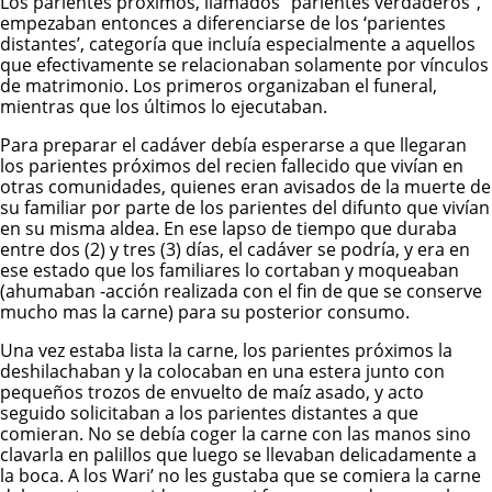
Los parientes próximos, llamados “parientes verdaderos”,
empezaban entonces a diferenciarse de los ‘parientes
distantes’, categoría que incluía especialmente a aquellos
que efectivamente se relacionaban solamente por vínculos
de matrimonio. Los primeros organizaban el funeral,
mientras que los últimos lo ejecutaban.
Para preparar el cadáver debía esperarse a que llegaran
los parientes próximos del recien fallecido que vivían en
otras comunidades, quienes eran avisados de la muerte de
su familiar por parte de los parientes del difunto que vivían
en su misma aldea. En ese lapso de tiempo que duraba
entre dos (2) y tres (3) días, el cadáver se podría, y era en
ese estado que los familiares lo cortaban y moqueaban
(ahumaban -acción realizada con el fin de que se conserve
mucho mas la carne) para su posterior consumo.
Una vez estaba lista la carne, los parientes próximos la
deshilachaban y la colocaban en una estera junto con
pequeños trozos de envuelto de maíz asado, y acto
seguido solicitaban a los parientes distantes a que
comieran. No se debía coger la carne con las manos sino
clavarla en palillos que luego se llevaban delicadamente a
la boca. A los Wari’ no les gustaba que se comiera la carne