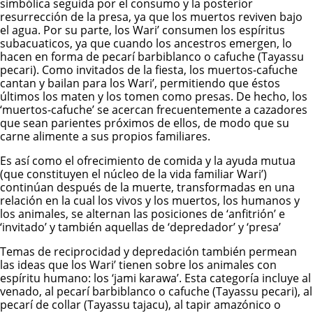
simbólica seguida por el consumo y la posterior
resurrección de la presa, ya que los muertos reviven bajo
el agua. Por su parte, los Wari’ consumen los espíritus
subacuaticos, ya que cuando los ancestros emergen, lo
hacen en forma de pecarí barbiblanco o cafuche (Tayassu
pecari). Como invitados de la fiesta, los muertos-cafuche
cantan y bailan para los Wari’, permitiendo que éstos
últimos los maten y los tomen como presas. De hecho, los
‘muertos-cafuche’ se acercan frecuentemente a cazadores
que sean parientes próximos de ellos, de modo que su
carne alimente a sus propios familiares.
Es así como el ofrecimiento de comida y la ayuda mutua
(que constituyen el núcleo de la vida familiar Wari’)
continúan después de la muerte, transformadas en una
relación en la cual los vivos y los muertos, los humanos y
los animales, se alternan las posiciones de ‘anfitrión’ e
‘invitado’ y también aquellas de ‘depredador’ y ‘presa’
Temas de reciprocidad y depredación también permean
las ideas que los Wari’ tienen sobre los animales con
espíritu humano: los ‘jami karawa’. Esta categoría incluye al
venado, al pecarí barbiblanco o cafuche (Tayassu pecari), al
pecarí de collar (Tayassu tajacu), al tapir amazónico o