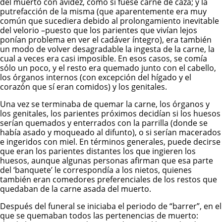
del muerto con avidez, como si fuese carne de caza; y la
putrefacción de la misma (que aparentemente era muy
común que sucediera debido al prolongamiento inevitable
del velorio –puesto que los parientes que vivían lejos
ponían problema en ver el cadáver íntegro), era también
un modo de volver desagradable la ingesta de la carne, la
cual a veces era casi imposible. En esos casos, se comía
sólo un poco, y el resto era quemado junto con el cabello,
los órganos internos (con excepción del hígado y el
corazón que sí eran comidos) y los genitales.
Una vez se terminaba de quemar la carne, los órganos y
los genitales, los parientes próximos decidían si los huesos
serían quemados y enterrados con la parrilla (donde se
había asado y moqueado al difunto), o si serían macerados
e ingeridos con miel. En términos generales, puede decirse
que eran los parientes distantes los que ingieren los
huesos, aunque algunas personas afirman que esa parte
del ‘banquete’ le correspondía a los nietos, quienes
también eran comedores preferenciales de los restos que
quedaban de la carne asada del muerto.
Después del funeral se iniciaba el periodo de “barrer”, en el
que se quemaban todos las pertenencias de muerto: