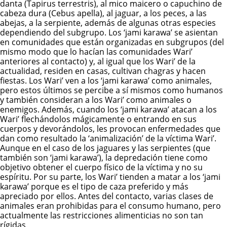
danta (Tapirus terrestris), al mico maicero o capuchino de
cabeza dura (Cebus apella), al jaguar, a los peces, a las
abejas, a la serpiente, además de algunas otras especies
dependiendo del subgrupo. Los ‘jami karawa’ se asientan
en comunidades que están organizadas en subgrupos (del
mismo modo que lo hacían las comunidades Wari’
anteriores al contacto) y, al igual que los Wari’ de la
actualidad, residen en casas, cultivan chagras y hacen
fiestas. Los Wari’ ven a los ‘jami karawa’ como animales,
pero estos últimos se percibe a sí mismos como humanos
y también consideran a los Wari’ como animales o
enemigos. Además, cuando los ‘jami karawa’ atacan a los
Wari’ flechándolos mágicamente o entrando en sus
cuerpos y devorándolos, les provocan enfermedades que
dan como resultado la ‘animalización’ de la víctima Wari’.
Aunque en el caso de los jaguares y las serpientes (que
también son ‘jami karawa’), la depredación tiene como
objetivo obtener el cuerpo físico de la víctima y no su
espíritu. Por su parte, los Wari’ tienden a matar a los ‘jami
karawa’ porque es el tipo de caza preferido y más
apreciado por ellos. Antes del contacto, varias clases de
animales eran prohibidas para el consumo humano, pero
actualmente las restricciones alimenticias no son tan
rígidas.