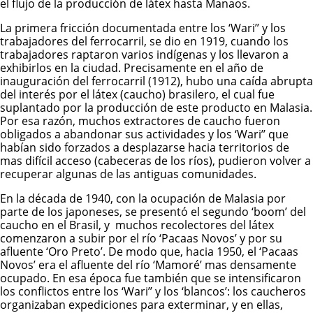
el flujo de la producción de látex hasta Manaos.
La primera fricción documentada entre los ‘Wari’’ y los
trabajadores del ferrocarril, se dio en 1919, cuando los
trabajadores raptaron varios indígenas y los llevaron a
exhibirlos en la ciudad. Precisamente en el año de
inauguración del ferrocarril (1912), hubo una caída abrupta
del interés por el látex (caucho) brasilero, el cual fue
suplantado por la producción de este producto en Malasia.
Por esa razón, muchos extractores de caucho fueron
obligados a abandonar sus actividades y los ‘Wari’’ que
habían sido forzados a desplazarse hacia territorios de
mas difícil acceso (cabeceras de los ríos), pudieron volver a
recuperar algunas de las antiguas comunidades.
En la década de 1940, con la ocupación de Malasia por
parte de los japoneses, se presentó el segundo ‘boom’ del
caucho en el Brasil, y muchos recolectores del látex
comenzaron a subir por el río ‘Pacaas Novos’ y por su
afluente ‘Oro Preto’. De modo que, hacia 1950, el ‘Pacaas
Novos’ era el afluente del río ‘Mamoré’ mas densamente
ocupado. En esa época fue también que se intensificaron
los conflictos entre los ‘Wari’’ y los ‘blancos’: los caucheros
organizaban expediciones para exterminar, y en ellas,