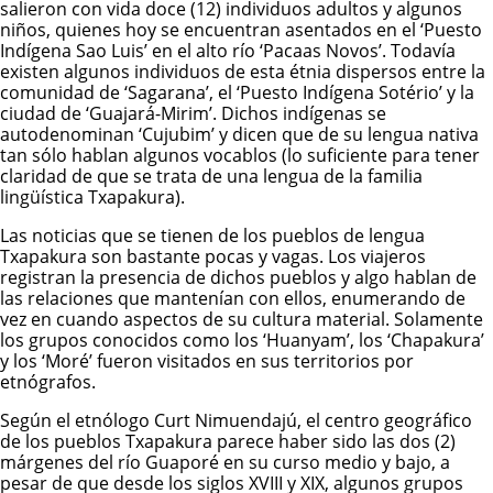
salieron con vida doce (12) individuos adultos y algunos
niños, quienes hoy se encuentran asentados en el ‘Puesto
Indígena Sao Luis’ en el alto río ‘Pacaas Novos’. Todavía
existen algunos individuos de esta étnia dispersos entre la
comunidad de ‘Sagarana’, el ‘Puesto Indígena Sotério’ y la
ciudad de ‘Guajará-Mirim’. Dichos indígenas se
autodenominan ‘Cujubim’ y dicen que de su lengua nativa
tan sólo hablan algunos vocablos (lo suficiente para tener
claridad de que se trata de una lengua de la familia
lingüística Txapakura).
Las noticias que se tienen de los pueblos de lengua
Txapakura son bastante pocas y vagas. Los viajeros
registran la presencia de dichos pueblos y algo hablan de
las relaciones que mantenían con ellos, enumerando de
vez en cuando aspectos de su cultura material. Solamente
los grupos conocidos como los ‘Huanyam’, los ‘Chapakura’
y los ‘Moré’ fueron visitados en sus territorios por
etnógrafos.
Según el etnólogo Curt Nimuendajú, el centro geográfico
de los pueblos Txapakura parece haber sido las dos (2)
márgenes del río Guaporé en su curso medio y bajo, a
pesar de que desde los siglos XVIII y XIX, algunos grupos