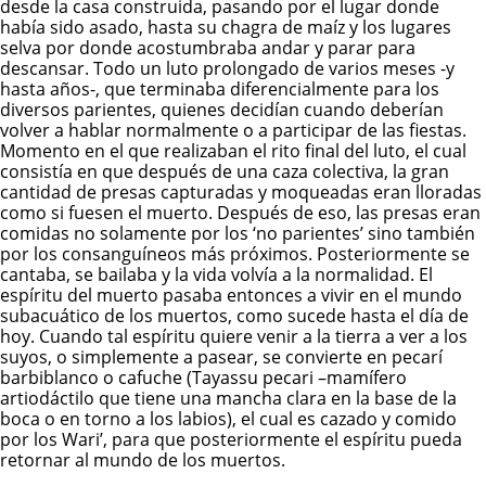
desde la casa construida, pasando por el lugar donde
había sido asado, hasta su chagra de maíz y los lugares
selva por donde acostumbraba andar y parar para
descansar. Todo un luto prolongado de varios meses -y
hasta años-, que terminaba diferencialmente para los
diversos parientes, quienes decidían cuando deberían
volver a hablar normalmente o a participar de las fiestas.
Momento en el que realizaban el rito final del luto, el cual
consistía en que después de una caza colectiva, la gran
cantidad de presas capturadas y moqueadas eran lloradas
como si fuesen el muerto. Después de eso, las presas eran
comidas no solamente por los ‘no parientes’ sino también
por los consanguíneos más próximos. Posteriormente se
cantaba, se bailaba y la vida volvía a la normalidad. El
espíritu del muerto pasaba entonces a vivir en el mundo
subacuático de los muertos, como sucede hasta el día de
hoy. Cuando tal espíritu quiere venir a la tierra a ver a los
suyos, o simplemente a pasear, se convierte en pecarí
barbiblanco o cafuche (Tayassu pecari –mamífero
artiodáctilo que tiene una mancha clara en la base de la
boca o en torno a los labios), el cual es cazado y comido
por los Wari’, para que posteriormente el espíritu pueda
retornar al mundo de los muertos.