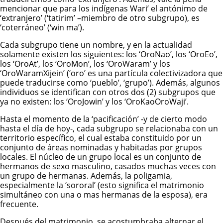
mencionar que para los indígenas Wari’ el antónimo de
‘extranjero’ (‘tatirim’ –miembro de otro subgrupo), es
‘coterráneo’ (‘win ma’).
Cada subgrupo tiene un nombre, y en la actualidad
solamente existen los siguientes: los ‘OroNao’, los ‘OroEo’,
los ‘OroAt’, los ‘OroMon’, los ‘OroWaram’ y los
‘OroWaramXijein’ (‘oro’ es una partícula colectivizadora que
puede traducirse como ‘pueblo’, ‘grupo’). Además, algunos
individuos se identifican con otros dos (2) subgrupos que
ya no existen: los ‘OroJowin’ y los ‘OroKaoOroWaji’.
Hasta el momento de la ‘pacificación’ -y de cierto modo
hasta el día de hoy-, cada subgrupo se relacionaba con un
territorio específico, el cual estaba constituido por un
conjunto de áreas nominadas y habitadas por grupos
locales. El núcleo de un grupo local es un conjunto de
hermanos de sexo masculino, casados muchas veces con
un grupo de hermanas. Además, la poligamia,
especialmente la ‘sororal’ (esto significa el matrimonio
simultáneo con una o mas hermanas de la esposa), era
frecuente.
Después del matrimonio, se acostumbraba alternar el