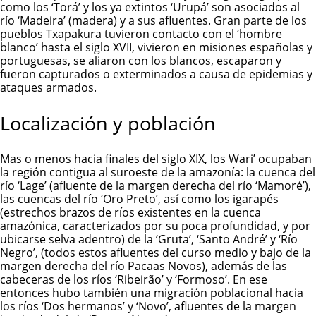
como los ‘Torá’ y los ya extintos ‘Urupá’ son asociados al
río ‘Madeira’ (madera) y a sus afluentes. Gran parte de los
pueblos Txapakura tuvieron contacto con el ‘hombre
blanco’ hasta el siglo XVII, vivieron en misiones españolas y
portuguesas, se aliaron con los blancos, escaparon y
fueron capturados o exterminados a causa de epidemias y
ataques armados.
Localización y población
Mas o menos hacia finales del siglo XIX, los Wari’ ocupaban
la región contigua al suroeste de la amazonía: la cuenca del
río ‘Lage’ (afluente de la margen derecha del río ‘Mamoré’),
las cuencas del río ‘Oro Preto’, así como los igarapés
(estrechos brazos de ríos existentes en la cuenca
amazónica, caracterizados por su poca profundidad, y por
ubicarse selva adentro) de la ‘Gruta’, ‘Santo André’ y ‘Río
Negro’, (todos estos afluentes del curso medio y bajo de la
margen derecha del río Pacaas Novos), además de las
cabeceras de los ríos ‘Ribeirão’ y ‘Formoso’. En ese
entonces hubo también una migración poblacional hacia
los ríos ‘Dos hermanos’ y ‘Novo’, afluentes de la margen