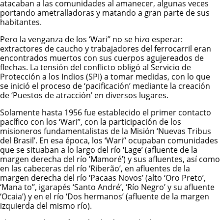
atacaban a las comunidades al amanecer, algunas veces
portando ametralladoras y matando a gran parte de sus
habitantes.
Pero la venganza de los ‘Wari’’ no se hizo esperar:
extractores de caucho y trabajadores del ferrocarril eran
encontrados muertos con sus cuerpos agujereados de
flechas. La tensión del conflicto obligó al Servicio de
Protección a los Indios (SPI) a tomar medidas, con lo que
se inició el proceso de ‘pacificación’ mediante la creación
de ‘Puestos de atracción’ en diversos lugares.
Solamente hasta 1956 fue establecido el primer contacto
pacífico con los ‘Wari’’, con la participación de los
misioneros fundamentalistas de la Misión ‘Nuevas Tribus
del Brasil’. En esa época, los ‘Wari’’ ocupaban comunidades
que se situaban a lo largo del río ‘Lage’ (afluente de la
margen derecha del río ‘Mamoré’) y sus afluentes, así como
en las cabeceras del río ‘Riberão’, en afluentes de la
margen derecha del río ‘Pacaas Novos’ (alto ‘Oro Preto’,
‘Mana to’’, igarapés ‘Santo André’, ‘Río Negro’ y su afluente
‘Ocaia’) y en el río ‘Dos hermanos’ (afluente de la margen
izquierda del mismo río).