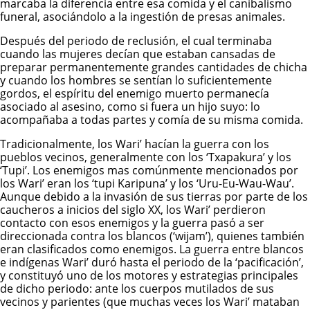
marcaba la diferencia entre esa comida y el canibalismo
funeral, asociándolo a la ingestión de presas animales.
Después del periodo de reclusión, el cual terminaba
cuando las mujeres decían que estaban cansadas de
preparar permanentemente grandes cantidades de chicha
y cuando los hombres se sentían lo suficientemente
gordos, el espíritu del enemigo muerto permanecía
asociado al asesino, como si fuera un hijo suyo: lo
acompañaba a todas partes y comía de su misma comida.
Tradicionalmente, los Wari’ hacían la guerra con los
pueblos vecinos, generalmente con los ‘Txapakura’ y los
‘Tupi’. Los enemigos mas comúnmente mencionados por
los Wari’ eran los ‘tupi Karipuna’ y los ‘Uru-Eu-Wau-Wau’.
Aunque debido a la invasión de sus tierras por parte de los
caucheros a inicios del siglo XX, los Wari’ perdieron
contacto con esos enemigos y la guerra pasó a ser
direccionada contra los blancos (‘wijam’), quienes también
eran clasificados como enemigos. La guerra entre blancos
e indígenas Wari’ duró hasta el periodo de la ‘pacificación’,
y constituyó uno de los motores y estrategias principales
de dicho periodo: ante los cuerpos mutilados de sus
vecinos y parientes (que muchas veces los Wari’ mataban