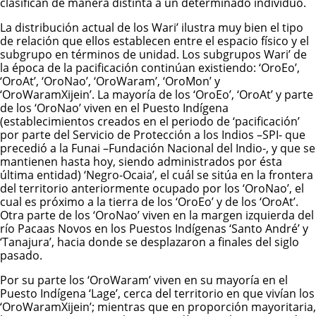
clasifican de manera distinta a un determinado individuo.
La distribución actual de los Wari’ ilustra muy bien el tipo
de relación que ellos establecen entre el espacio físico y el
subgrupo en términos de unidad. Los subgrupos Wari’ de
la época de la pacificación continúan existiendo: ‘OroEo’,
‘OroAt’, ‘OroNao’, ‘OroWaram’, ‘OroMon’ y
‘OroWaramXijein’. La mayoría de los ‘OroEo’, ‘OroAt’ y parte
de los ‘OroNao’ viven en el Puesto Indígena
(establecimientos creados en el periodo de ‘pacificación’
por parte del Servicio de Protección a los Indios –SPI- que
precedió a la Funai –Fundación Nacional del Indio-, y que se
mantienen hasta hoy, siendo administrados por ésta
última entidad) ‘Negro-Ocaia’, el cuál se sitúa en la frontera
del territorio anteriormente ocupado por los ‘OroNao’, el
cual es próximo a la tierra de los ‘OroEo’ y de los ‘OroAt’.
Otra parte de los ‘OroNao’ viven en la margen izquierda del
río Pacaas Novos en los Puestos Indígenas ‘Santo André’ y
‘Tanajura’, hacia donde se desplazaron a finales del siglo
pasado.
Por su parte los ‘OroWaram’ viven en su mayoría en el
Puesto Indígena ‘Lage’, cerca del territorio en que vivían los
‘OroWaramXijein’; mientras que en proporción mayoritaria,