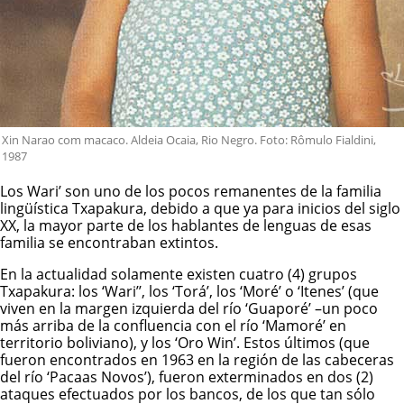
Xin Narao com macaco. Aldeia Ocaia, Rio Negro. Foto: Rômulo Fialdini,
1987
Los Wari’ son uno de los pocos remanentes de la familia
lingüística Txapakura, debido a que ya para inicios del siglo
XX, la mayor parte de los hablantes de lenguas de esas
familia se encontraban extintos.
En la actualidad solamente existen cuatro (4) grupos
Txapakura: los ‘Wari’’, los ‘Torá’, los ‘Moré’ o ‘Itenes’ (que
viven en la margen izquierda del río ‘Guaporé’ –un poco
más arriba de la confluencia con el río ‘Mamoré’ en
territorio boliviano), y los ‘Oro Win’. Estos últimos (que
fueron encontrados en 1963 en la región de las cabeceras
del río ‘Pacaas Novos’), fueron exterminados en dos (2)
ataques efectuados por los bancos, de los que tan sólo