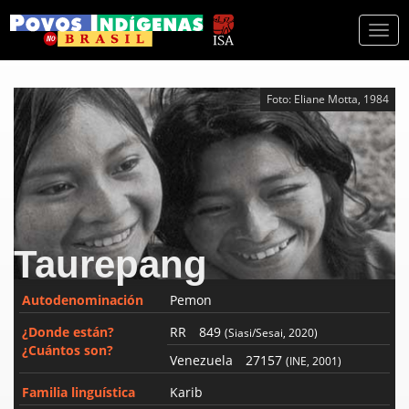
Togg
navi
Foto: Eliane Motta, 1984
Taurepang
Autodenominación
Pemon
¿Donde están?
RR
849
(Siasi/Sesai, 2020)
¿Cuántos son?
Venezuela
27157
(INE, 2001)
Familia linguística
Karib