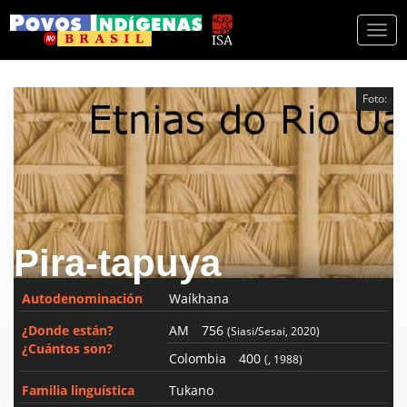
Togg
navi
Foto:
Pira-tapuya
Autodenominación
Waíkhana
¿Donde están?
AM
756
(Siasi/Sesai, 2020)
¿Cuántos son?
Colombia
400
(, 1988)
Familia linguística
Tukano