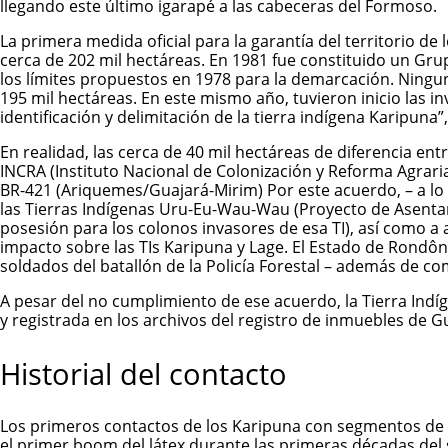
llegando este último igarapé a las cabeceras del Formoso.
La primera medida oficial para la garantía del territorio 
cerca de 202 mil hectáreas. En 1981 fue constituido un Grup
los límites propuestos en 1978 para la demarcación. Ningun
195 mil hectáreas. En este mismo año, tuvieron inicio las in
identificación y delimitación de la tierra indígena Karipun
En realidad, las cerca de 40 mil hectáreas de diferencia ent
INCRA (Instituto Nacional de Colonización y Reforma Agraria) 
BR-421 (Ariquemes/Guajará-Mirim) Por este acuerdo, – a lo
las Tierras Indígenas Uru-Eu-Wau-Wau (Proyecto de Asentam
posesión para los colonos invasores de esa TI), así como a 
impacto sobre las TIs Karipuna y Lage. El Estado de Rondôni
soldados del batallón de la Policía Forestal – además de 
A pesar del no cumplimiento de ese acuerdo, la Tierra Ind
y registrada en los archivos del registro de inmuebles de G
Historial del contacto
Los primeros contactos de los Karipuna con segmentos de l
el primer boom del látex durante las primeras décadas del s