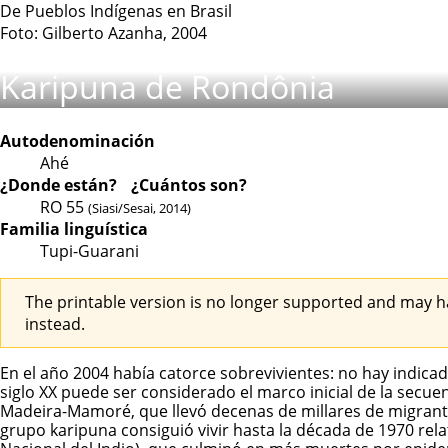
De Pueblos Indígenas en Brasil
Foto: Gilberto Azanha, 2004
Karipuna de Rondônia
Autodenominación
Ahé
¿Donde están?
¿Cuántos son?
RO
55
(Siasi/Sesai, 2014)
Familia linguística
Tupi-Guarani
The printable version is no longer supported and may h
instead.
En el año 2004 había catorce sobrevivientes: no hay indicad
siglo XX puede ser considerado el marco inicial de la secuen
Madeira-Mamoré, que llevó decenas de millares de migrante
grupo karipuna consiguió vivir hasta la década de 1970 re