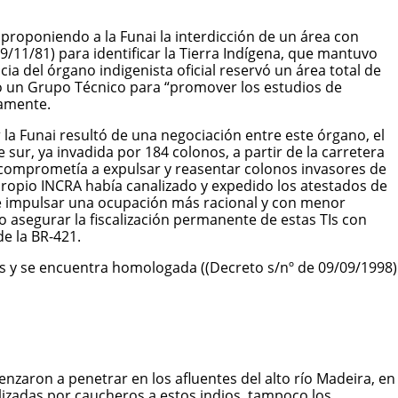
 proponiendo a la Funai la interdicción de un área con
9/11/81) para identificar la Tierra Indígena, que mantuvo
a del órgano indigenista oficial reservó un área total de
tuyó un Grupo Técnico para “promover los estudios de
damente.
 la Funai resultó de una negociación entre este órgano, el
 sur, ya invadida por 184 colonos, a partir de la carretera
 comprometía a expulsar y reasentar colonos invasores de
propio INCRA había canalizado y expedido los atestados de
n de impulsar una ocupación más racional y con menor
o asegurar la fiscalización permanente de estas TIs con
e la BR-421.
s y se encuentra homologada ((Decreto s/nº de 09/09/1998)
aron a penetrar en los afluentes del alto río Madeira, en
alizadas por caucheros a estos indios, tampoco los