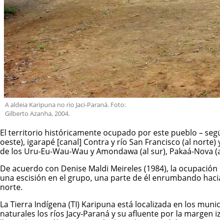
A aldeia Karipuna no rio Jaci-Paraná. Foto:
Gilberto Azanha, 2004.
El territorio históricamente ocupado por este pueblo – segú
oeste), igarapé [canal] Contra y río San Francisco (al norte)
de los Uru-Eu-Wau-Wau y Amondawa (al sur), Pakaá-Nova (al o
De acuerdo con Denise Maldi Meireles (1984), la ocupación k
una escisión en el grupo, una parte de él enrumbando hacia
norte.
La Tierra Indígena (TI) Karipuna está localizada en los mun
naturales los ríos Jacy-Paraná y su afluente por la margen izqu