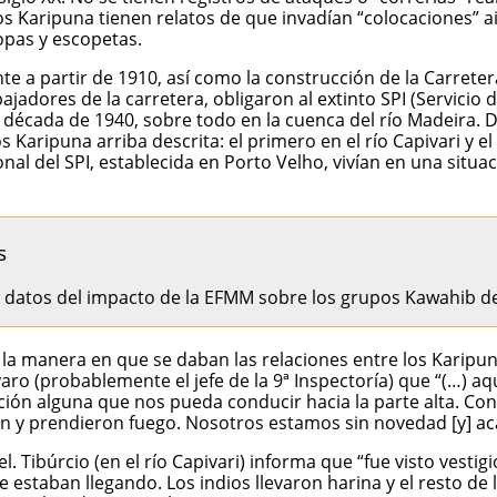
 Karipuna tienen relatos de que invadían “colocaciones” a
ropas y escopetas.
iente a partir de 1910, así como la construcción de la Carr
adores de la carretera, obligaron al extinto SPI (Servicio d
la década de 1940, sobre todo en la cuenca del río Madeira. 
 Karipuna arriba descrita: el primero en el río Capivari y 
nal del SPI, establecida en Porto Velho, vivían en una situ
s
 datos del impacto de la EFMM sobre los grupos Kawahib de
a manera en que se daban las relaciones entre los Karipuna,
varo (probablemente el jefe de la 9ª Inspectoría) que “(…) a
ón alguna que nos pueda conducir hacia la parte alta. Con
ron y prendieron fuego. Nosotros estamos sin novedad [y] 
. Tibúrcio (en el río Capivari) informa que “fue visto vestig
e estaban llegando. Los indios llevaron harina y el resto de