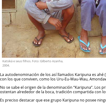
Katsiká e seus filhos. Foto: Gilberto Azanha,
2004.
La autodenominación de los así llamados Karipuna es ahé (“
con los que conviven, como los Uru-Eu-Wau-Wau, Amondawa, T
No se sabe el origen de la denominación “Karipuna”. Los p
ostentan alrededor de la boca, tradición compartida con 
Es preciso destacar que ese grupo Karipuna no posee ning