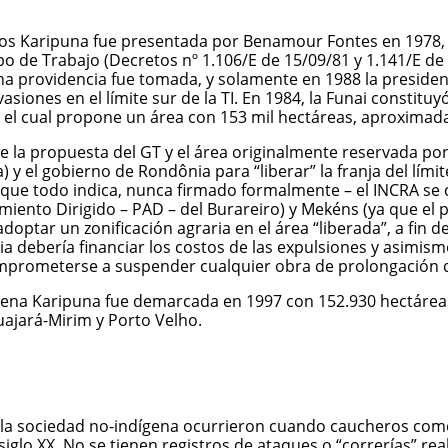
de los Karipuna fue presentada por Benamour Fontes en 1978,
o de Trabajo (Decretos nº 1.106/E de 15/09/81 y 1.141/E de 
a providencia fue tomada, y solamente en 1988 la presidenci
vasiones en el límite sur de la TI. En 1984, la Funai consti
a”, el cual propone un área con 153 mil hectáreas, aproxima
re la propuesta del GT y el área originalmente reservada por
y el gobierno de Rondônia para “liberar” la franja del límite
 que todo indica, nunca firmado formalmente – el INCRA se
iento Dirigido – PAD – del Burareiro) y Mekéns (ya que el 
adoptar un zonificación agraria en el área “liberada”, a fi
a debería financiar los costos de las expulsiones y asimism
comprometerse a suspender cualquier obra de prolongación d
ígena Karipuna fue demarcada en 1997 con 152.930 hectárea
uajará-Mirim y Porto Velho.
a sociedad no-indígena ocurrieron cuando caucheros comenz
iglo XX. No se tienen registros de ataques o “correrías” re