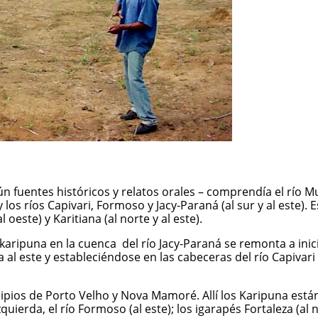
n fuentes históricos y relatos orales – comprendía el río M
 y los ríos Capivari, Formoso y Jacy-Paraná (al sur y al este)
este) y Karitiana (al norte y al este).
aripuna en la cuenca del río Jacy-Paraná se remonta a inicio
 al este y estableciéndose en las cabeceras del río Capivar
icipios de Porto Velho y Nova Mamoré. Allí los Karipuna está
ierda, el río Formoso (al este); los igarapés Fortaleza (al nor