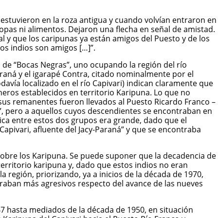
vos estuvieron en la roza antigua y cuando volvían entraron en
pas ni alimentos. Dejaron una flecha en señal de amistad.
 y que los caripunas ya están amigos del Puesto y de los
os indios son amigos […]”.
de “Bocas Negras”, uno ocupando la región del río
raná y el igarapé Contra, citado nominalmente por el
davía localizado en el río Capivari) indican claramente que
heros establecidos en territorio Karipuna. Lo que no
sus remanentes fueron llevados al Puesto Ricardo Franco –
ri”, pero a aquellos cuyos descendientes se encontraban en
ica entre estos dos grupos era grande, dado que el
o Capivari, afluente del Jacy-Paraná” y que se encontraba
 sobre los Karipuna. Se puede suponer que la decadencia de
erritorio karipuna y, dado que estos indios no eran
 región, priorizando, ya a inicios de la década de 1970,
traban más agresivos respecto del avance de las nueves
947 hasta mediados de la década de 1950, en situación