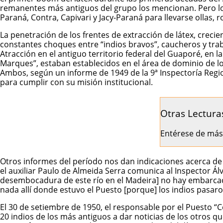
remanentes más antiguos del grupo los mencionan. Pero los
Paraná, Contra, Capivari y Jacy-Paraná para llevarse ollas, 
La penetración de los frentes de extracción de látex, crec
constantes choques entre “indios bravos”, caucheros y trabaj
Atracción en el antiguo territorio federal del Guaporé, en 
Marques”, estaban establecidos en el área de dominio de los
Ambos, según un informe de 1949 de la 9ª Inspectoría Regio
para cumplir con su misión institucional.
Otras Lectura
Entérese de más
Otros informes del período nos dan indicaciones acerca de l
el auxiliar Paulo de Almeida Serra comunica al Inspector Ál
desembocadura de este río en el Madeira] no hay embarcaci
nada allí donde estuvo el Puesto [porque] los indios pasa
El 30 de setiembre de 1950, el responsable por el Puesto “Cel
20 indios de los más antiguos a dar noticias de los otros qu