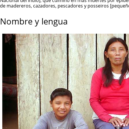
Nacional del Indio), que culminó en más muertes por epidem
de madereros, cazadores, pescadores y posseiros [pequeños
Nombre y lengua