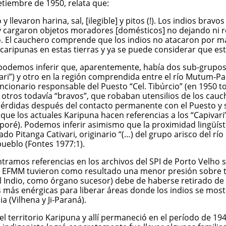
tiembre de 1950, relata que:
 llevaron harina, sal, [ilegible] y pitos (!). Los indios bra
y cargaron objetos moradores [domésticos] no dejando ni ro
. El cauchero comprende que los indios no atacaron por mal
caripunas en estas tierras y ya se puede considerar que est
podemos inferir que, aparentemente, había dos sub-grupos 
ri”) y otro en la región comprendida entre el río Mutum-Pa
ncionario responsable del Puesto “Cel. Tibúrcio” (en 1950 to
otros todavía “bravos”, que robaban utensilios de los cauc
pérdidas después del contacto permanente con el Puesto y 
s que los actuales Karipuna hacen referencias a los “Capiva
poré). Podemos inferir asimismo que la proximidad lingüíst
mado Pitanga Cativari, originario “(…) del grupo arisco del rí
pueblo (Fontes 1977:1).
ntramos referencias en los archivos del SPI de Porto Velho
 la EFMM tuvieron como resultado una menor presión sobre t
l Indio, como órgano sucesor) debe de haberse retirado de la
s más enérgicas para liberar áreas donde los indios se mos
a (Vilhena y Ji-Paraná).
 el territorio Karipuna y allí permaneció en el período de 1