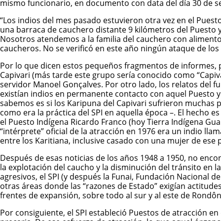
mismo funcionario, en documento con data del día 30 de se
“Los indios del mes pasado estuvieron otra vez en el Puesto y
una barraca de cauchero distante 9 kilómetros del Puesto 
Nosotros atendemos a la familia del cauchero con alimento
caucheros. No se verificó en este año ningún ataque de los 
Por lo que dicen estos pequeños fragmentos de informes, 
Capivari (más tarde este grupo sería conocido como “Capiva
servidor Manoel Gonçalves. Por otro lado, los relatos del fu
existían indios en permanente contacto con aquel Puesto y 
sabemos es si los Karipuna del Capivari sufrieron muchas 
como era la práctica del SPI en aquella época –. El hecho e
el Puesto Indígena Ricardo Franco (hoy Tierra Indígena Gua
“intérprete” oficial de la atracción en 1976 era un indio lla
entre los Karitiana, inclusive casado con una mujer de ese 
Después de esas noticias de los años 1948 a 1950, no enco
la explotación del caucho y la disminución del tránsito en
agresivos, el SPI (y después la Funai, Fundación Nacional de
otras áreas donde las “razones de Estado” exigían actitude
frentes de expansión, sobre todo al sur y al este de Rondôni
Por consiguiente, el SPI estableció Puestos de atracción en